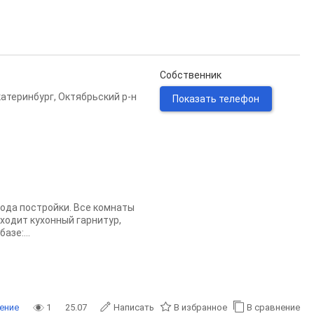
Собственник
катеринбург
,
Октябрьский р-н
Показать телефон
года постройки. Все комнаты
ходит кухонный гарнитур,
азе:...
ение
1
25.07
Написать
В избранное
В сравнение