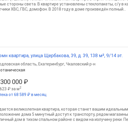
ные стороны света. В квартире установлены стеклопакеты, с/у в к
чики ХВС, ГВС, домофон. В 2018 году в доме произведён полный...
омн квартира, улица Щербакова, 39, д. 39, 138 м², 9/14 эт.
рдловская область
,
Екатеринбург
,
Чкаловский р-н
отаническая
 300 000 ₽
2
623 ₽ за м
тека от 68 589 ₽ в месяц
дается великолепная квартира, которая станет вашим идеальным
положение дома 5 минутный доступ к транспорту, рядом магазины,
пичный дом в тихом спальном районе с видом на излучину реки. Пе