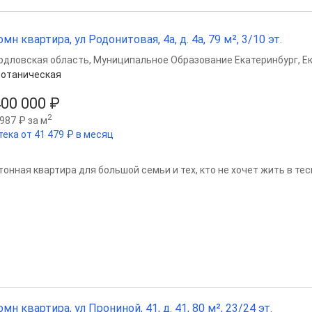
омн квартира, ул Родонитовая, 4а, д. 4а, 79 м², 3/10 эт.
рдловская область
,
Муниципальное Образование Екатеринбург
,
Е
отаническая
400 000 ₽
2
987 ₽ за м
тека от 41 479 ₽ в месяц
тонная квартира для большой семьи и тех, кто не хочет жить в те
омн квартира, ул Прониной, 41, д. 41, 80 м², 23/24 эт.