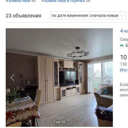
4 комнатные
45
4 комнатные вторичка
38
23
объявления
по дате изменения: сначала новые
4-к
Све
Б
10
130 
Ипо
Бол
изо
шка
1
из 10