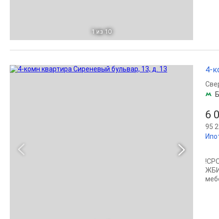
1
из 10
4-к
Све
Б
6 
95 2
Ипо
!СР
ЖБИ
меб