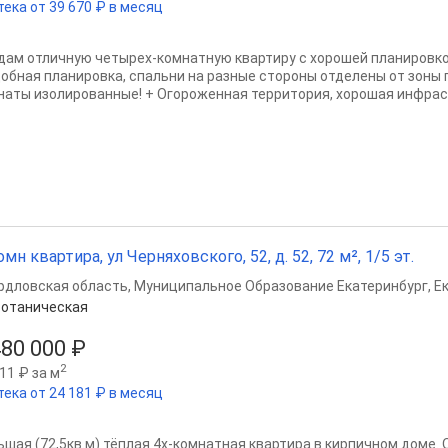
тека от 39 670 ₽ в месяц
дам отличную четырех-комнатную квартиру с хорошей планировкой
добная планировка, спальни на разные стороны отделены от зоны г
наты изолированные! + Огороженная территория, хорошая инфрастр
омн квартира, ул Черняховского, 52, д. 52, 72 м², 1/5 эт.
рдловская область
,
Муниципальное Образование Екатеринбург
,
Е
отаническая
480 000 ₽
2
11 ₽ за м
тека от 24 181 ₽ в месяц
ьшая (72,5кв.м) тёплая 4х-комнатная квартира в кирпичном доме.