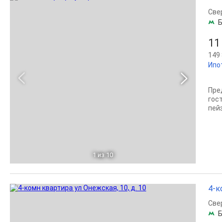
Све
Б
11
149 
Ипо
Пре
гос
пей
1
из 10
4-к
Све
Б