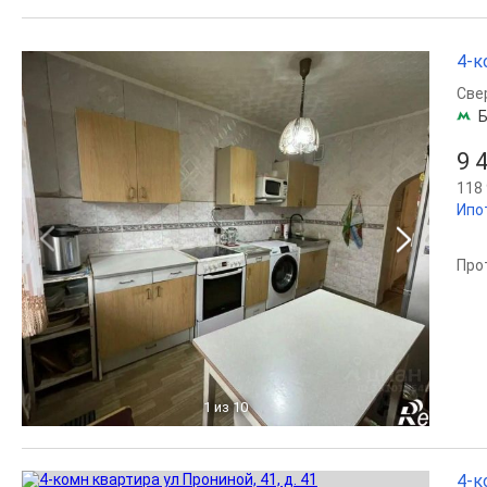
4-к
Све
Б
9 
118 
Ипо
Про
1
из 10
4-к