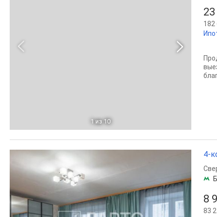
23
182 
Ипо
Про
вые
бла
1
из 10
4-к
Све
Б
8 
83 2