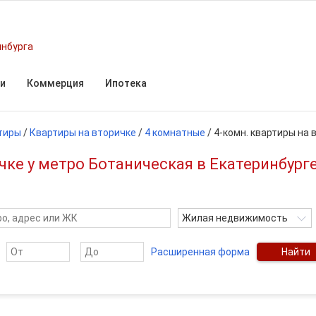
инбурга
и
Коммерция
Ипотека
тиры
/
Квартиры на вторичке
/
4 комнатные
/
4-комн. квартиры на 
чке у метро Ботаническая в Екатеринбург
Жилая недвижимость
Расширенная форма
Найти