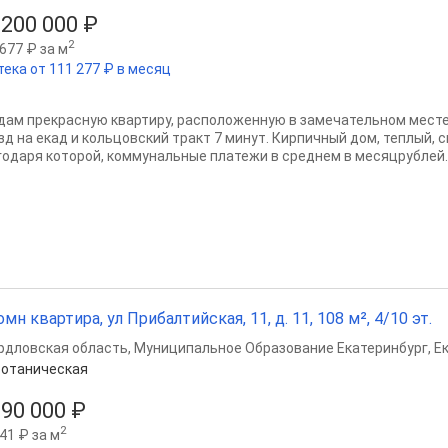
 200 000 ₽
2
677 ₽ за м
тека от 111 277 ₽ в месяц
дам прекрасную квартиру, расположенную в замечательном месте,
зд на екад и кольцовский тракт 7 минут. Кирпичный дом, теплый, с
годаря которой, коммунальные платежи в среднем в месяцрублей..
омн квартира, ул Прибалтийская, 11, д. 11, 108 м², 4/10 эт.
рдловская область
,
Муниципальное Образование Екатеринбург
,
Е
отаническая
990 000 ₽
2
41 ₽ за м