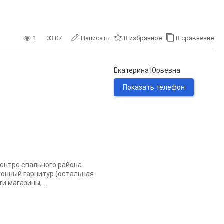
1
03.07
Написать
В избранное
В сравнение
Екатерина Юрьевна
Показать телефон
цeнтре спaльногo рaйонa
ухонный гарнитур (остальная
 магазины,...