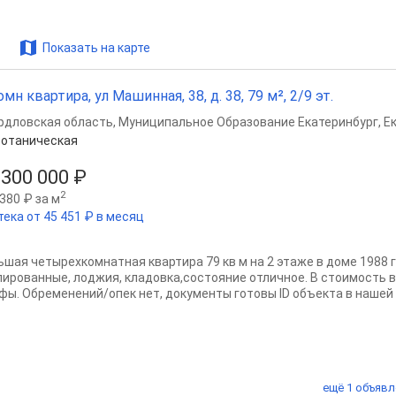
Показать на карте
омн квартира, ул Машинная, 38, д. 38, 79 м², 2/9 эт.
рдловская область
,
Муниципальное Образование Екатеринбург
,
Е
отаническая
 300 000 ₽
2
380 ₽ за м
тека от 45 451 ₽ в месяц
ьшая четырехкомнатная квартира 79 кв м на 2 этаже в доме 1988 
лированные, лоджия, кладовка,состояние отличное. В стоимость в
фы. Обременений/опек нет, документы готовы ID объекта в нашей б
ещё 1 объявл