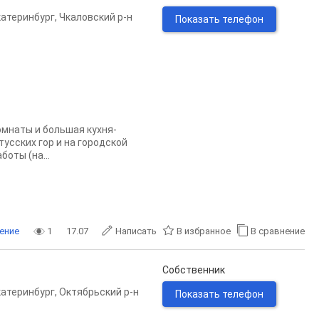
катеринбург
,
Чкаловский р-н
Показать телефон
омнаты и большая кухня-
тусских гор и на городской
оты (на...
ение
1
17.07
Написать
В избранное
В сравнение
Собственник
катеринбург
,
Октябрьский р-н
Показать телефон