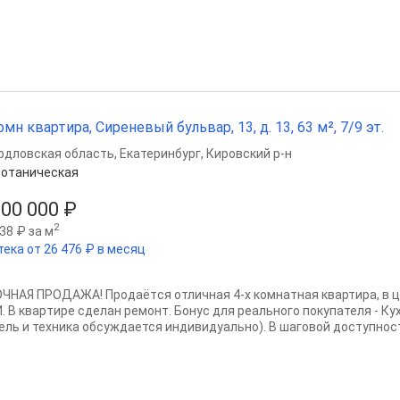
омн квартира, Сиреневый бульвар, 13, д. 13, 63 м², 7/9 эт.
рдловская область
,
Екатеринбург
,
Кировский р-н
отаническая
000 000 ₽
2
38 ₽ за м
тека от 26 476 ₽ в месяц
ОЧНАЯ ПРОДАЖА! Пpoдaётcя oтличная 4-x комнатная квартиpа, в 
. B квapтиpе сделaн рeмoнт. Бонус для реального покупателя - К
ель и техника обсуждается индивидуально). В шаговой доступности