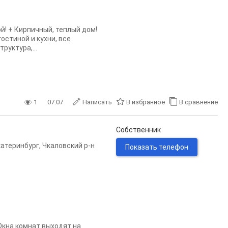
! + Кирпичный, теплый дом!
остиной и кухни, все
уктура,...
1
07.07
Написать
В избранное
В сравнение
Собственник
катеринбург
,
Чкаловский р-н
Показать телефон
 Окна комнат выходят на