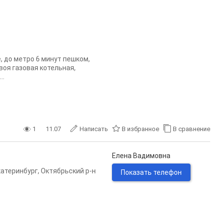
 до метро 6 минут пешком,
воя газовая котельная,
..
1
11.07
Написать
В избранное
В сравнение
Елена Вадимовна
катеринбург
,
Октябрьский р-н
Показать телефон