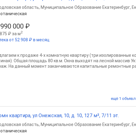
рдловская область
,
Муниципальное Образование Екатеринбург
,
Е
отаническая
 990 000 ₽
2
875 ₽ за м
тека от 52 908 ₽ в месяц
длагаем к продаже 4-х комнатную квартиру (три изолированные к
тиная). Общая площадь 80 кв.м. Окна выходят на лесной массив Ук
заж. На данный момент заканчиваются капитальные ремонтные раб
ещё 1 объявл
омн квартира, ул Онежская, 10, д. 10, 127 м², 7/11 эт.
рдловская область
,
Муниципальное Образование Екатеринбург
,
Е
отаническая