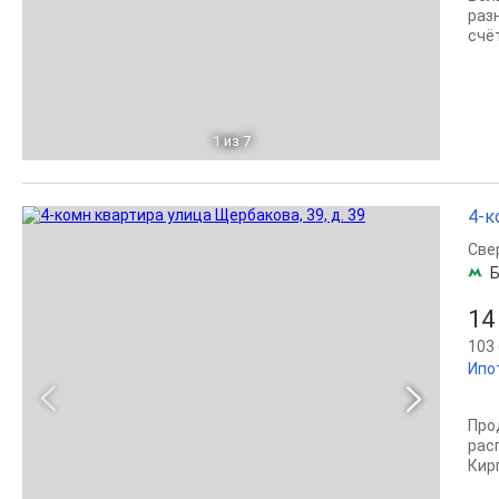
раз
счёт
1
из 7
4-к
Све
Б
14
103 
Ипо
Про
рас
Кир