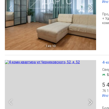
Ипо
Про
+ У
ком
1
из 10
4-к
Све
Б
5 
76 1
Ипо
Бол