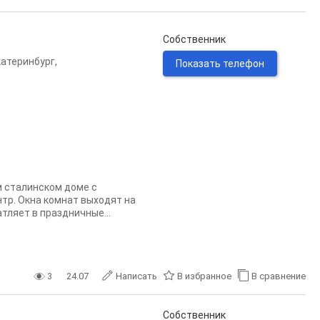
Собственник
катеринбург
,
Показать телефон
 сталинском доме с
тр. Окна комнат выходят на
тляет в праздничные...
3
24.07
Написать
В избранное
В сравнение
Собственник