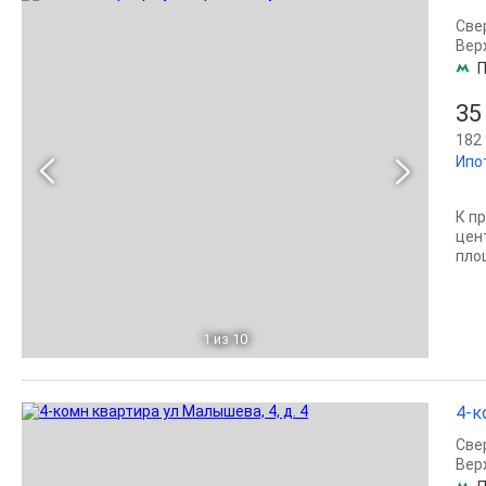
Све
Вер
П
35
182 
Ипо
К п
цен
площ
1
из 10
4-к
Све
Вер