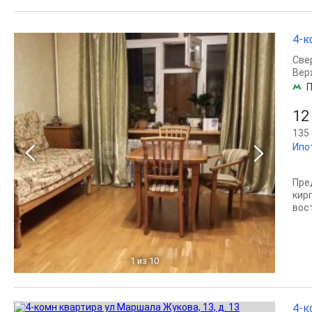
4-ко
Све
Вер
П
12
135 
Ипо
Пре
кир
вос
1
из 10
4-к