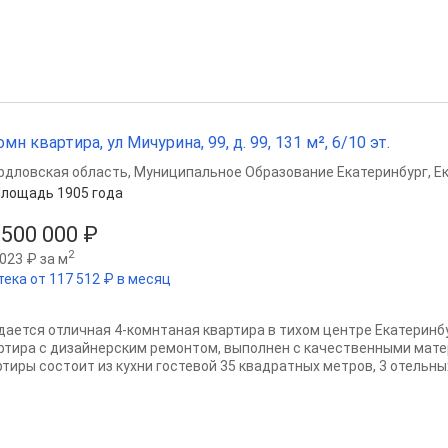
омн квартира, ул Мичурина, 99, д. 99, 131 м², 6/10 эт.
рдловская область
,
Муниципальное Образование Екатеринбург
,
Е
лощадь 1905 года
 500 000 ₽
2
023 ₽ за м
тека от 117 512 ₽ в месяц
дается отличная 4-комнтаная квартира в тихом центре Екатеринб
ртира с дизайнерским ремонтом, выполнен с качественными мате
тиры состоит из кухни гостевой 35 квадратных метров, 3 отельных 