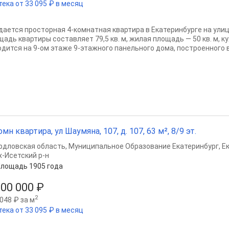
тека от 33 095 ₽ в месяц
дается просторная 4-комнатная квартира в Екатеринбурге на ули
адь квартиры составляет 79,5 кв. м, жилая площадь — 50 кв. м, кух
одится на 9-ом этаже 9-этажного панельного дома, построенного в 
омн квартира, ул Шаумяна, 107, д. 107, 63 м², 8/9 эт.
рдловская область
,
Муниципальное Образование Екатеринбург
,
Е
х-Исетский р-н
лощадь 1905 года
500 000 ₽
2
048 ₽ за м
тека от 33 095 ₽ в месяц