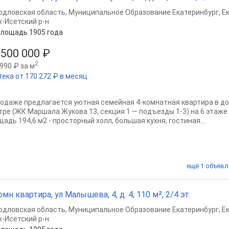
рдловская область
,
Муниципальное Образование Екатеринбург
,
Е
х-Исетский р-н
лощадь 1905 года
 500 000 ₽
2
990 ₽ за м
тека от 170 272 ₽ в месяц
родаже предлагается уютная семейная 4-комнатная квартира в до
тре (ЖК Маршала Жукова 13, секция 1 — подъезды 1-3) на 6 этаже
адь 194,6 м2 - просторный холл, большая кухня, гостиная...
ещё 1 объявл
омн квартира, ул Малышева, 4, д. 4, 110 м², 2/4 эт.
рдловская область
,
Муниципальное Образование Екатеринбург
,
Е
х-Исетский р-н