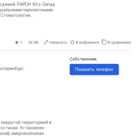
лоджией. РАЙОН: Юго-Запад
видуальными парковочными
Стоматология...
1
02.08
Написать
В избранное
В сравнение
Собственник
катеринбург
,
Показать телефон
 закрытой территорией и
гостиная: Установлен
шкаф, микроволновая...