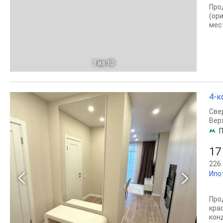
Про
(ор
мес
1
из 10
4-к
Све
Вер
П
17
226 
Ипо
Про
кра
кон