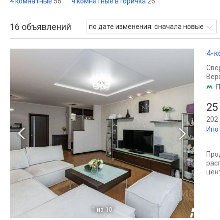
4 комнатные
56
4 комнатные вторичка
26
16
объявлений
по дате изменения: сначала новые
4-к
Све
Вер
П
25
202 
Ипо
Про
рас
цен
1
из 10