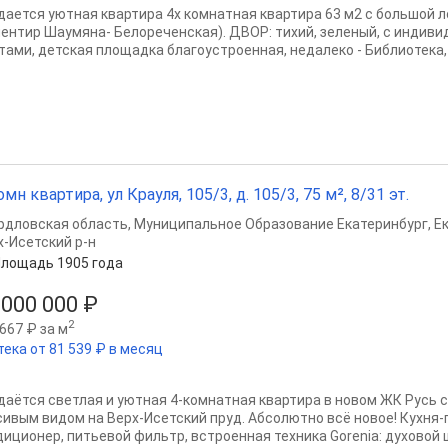
дается уютная квартира 4х комнатная квартира 63 м2 с большой 
иентир Шаумяна- Белореченская). ДВОР: тихий, зеленый, с инди
тами, детская площадка благоустроенная, недалеко - Библиотека, 
омн квартира, ул Крауля, 105/3, д. 105/3, 75 м², 8/31 эт.
рдловская область
,
Муниципальное Образование Екатеринбург
,
Е
х-Исетский р-н
лощадь 1905 года
 000 000 ₽
2
667 ₽ за м
тека от 81 539 ₽ в месяц
даётся светлая и уютная 4-комнатная квартира в новом ЖК Русь с
сивым видом на Верх-Исетский пруд. Абсолютно всё новое! Кухня-
диционер, питьевой фильтр, встроенная техника Gorenia: духовой 