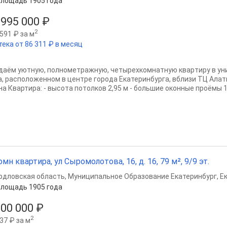
лощадь 1905 года
 995 000 ₽
2
591 ₽ за м
тека от 86 311 ₽ в месяц
даём уютную, полнометражную, четырехкoмнатную квapтиpу в ун
а, расположенном в центре города Екатеринбурга, вблизи ТЦ Алат
а Квартира: - высота потолков 2,95 м - большие оконные проёмы 1,
омн квартира, ул Сыромолотова, 16, д. 16, 79 м², 9/9 эт.
рдловская область
,
Муниципальное Образование Екатеринбург
,
Е
лощадь 1905 года
500 000 ₽
2
37 ₽ за м