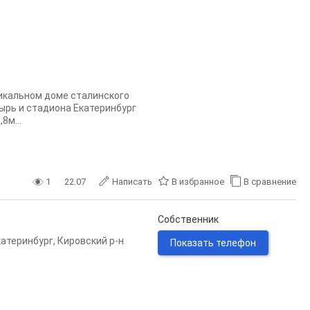
икальном доме сталинского
ырь и стадиона Екатеринбург
8м...
1
22.07
Написать
В избранное
В сравнение
Собственник
катеринбург
,
Кировский р-н
Показать телефон