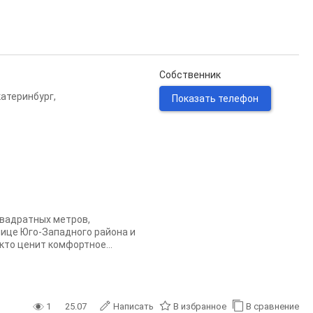
Собственник
катеринбург
,
Показать телефон
квадратных метров,
нице Юго-Западного района и
кто ценит комфортное...
1
25.07
Написать
В избранное
В сравнение