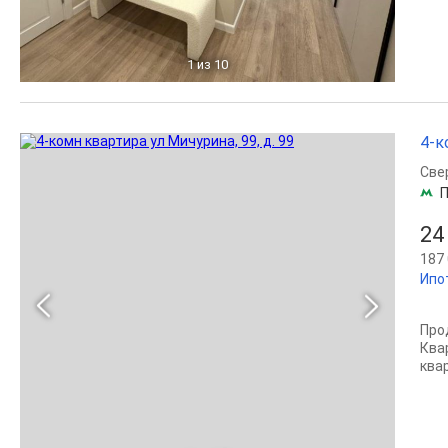
1
из 10
4-к
Све
П
24
187 
Ипо
Про
Ква
квар