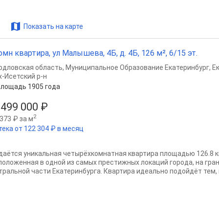
Показать на карте
омн квартира, ул Малышева, 4Б, д. 4Б, 126 м², 6/15 эт.
рдловская область
,
Муниципальное Образование Екатеринбург
,
Е
х-Исетский р-н
лощадь 1905 года
 499 000 ₽
2
373 ₽ за м
тека от 122 304 ₽ в месяц
даётся уникальная четырёхкомнатная квартира площадью 126.8 
положенная в одной из самых престижных локаций города, на гра
тральной части Екатеринбурга. Квартира идеально подойдёт тем, 