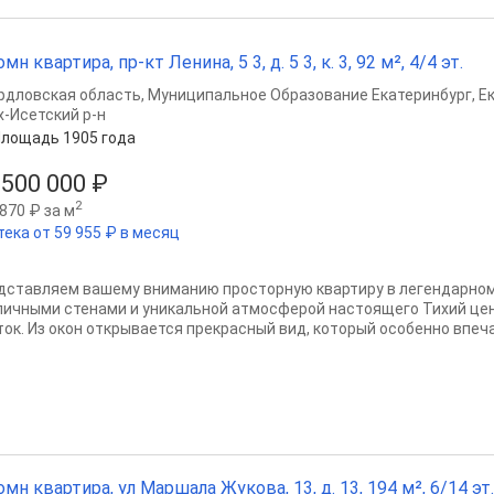
мн квартира, пр-кт Ленина, 5 3, д. 5 3, к. 3, 92 м², 4/4 эт.
рдловская область
,
Муниципальное Образование Екатеринбург
,
Е
х-Исетский р-н
лощадь 1905 года
 500 000 ₽
2
870 ₽ за м
тека от 59 955 ₽ в месяц
дставляем вашему вниманию просторную квартиру в легендарном
пичными стенами и уникальной атмосферой настоящего Тихий цен
ток. Из окон открывается прекрасный вид, который особенно впеча
омн квартира, ул Маршала Жукова, 13, д. 13, 194 м², 6/14 эт.