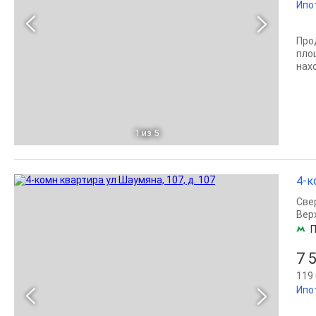
Ипо
Про
площ
нах
1
из 5
4-к
Све
Вер
П
7 
119 
Ипо