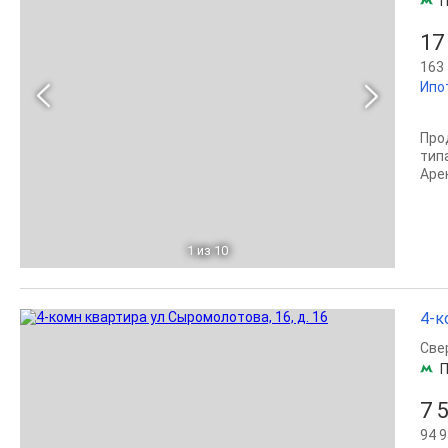
П
17
163 
Ипо
Про
тип
Арен
1
из 10
4-к
Све
П
7 
94 9