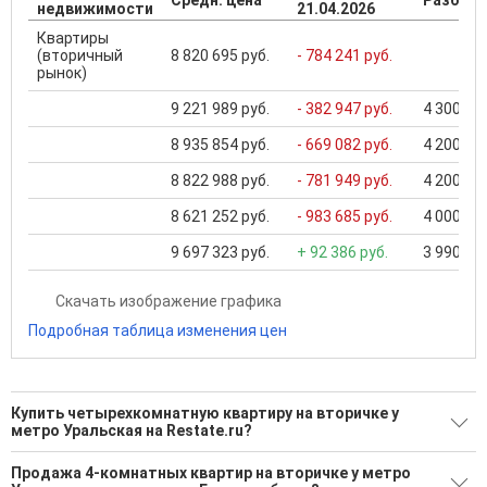
недвижимости
21.04.2026
Квартиры
(вторичный
8 820 695 руб.
- 784 241 руб.
рынок)
9 221 989 руб.
- 382 947 руб.
4 300 000
8 935 854 руб.
- 669 082 руб.
4 200 000
8 822 988 руб.
- 781 949 руб.
4 200 000
8 621 252 руб.
- 983 685 руб.
4 000 000
9 697 323 руб.
+ 92 386 руб.
3 990 000
Скачать изображение графика
Подробная таблица изменения цен
Купить четырехкомнатную квартиру на вторичке у
метро Уральская на Restate.ru?
Поможем Купить четырехкомнатную квартиру на вторичке
Продажа 4-комнатных квартир на вторичке у метро
у метро Уральская?