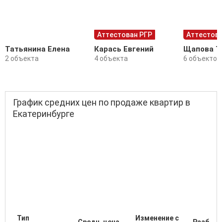
Аттестован РГР
Аттестова
Татьянина Елена
Карась Евгений
Щапова Т
2 объекта
4 объекта
6 объектов
График средних цен по продаже квартир в
Екатеринбурге
Тип
Изменение с
Средн. цена
Разброс