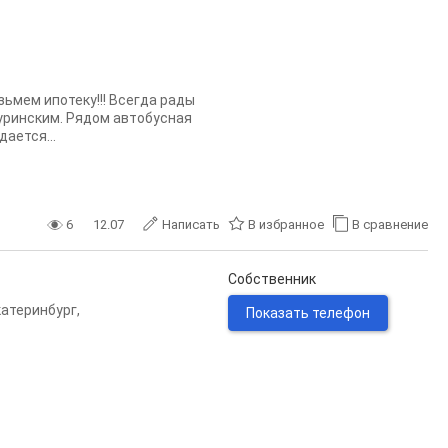
зьмем ипотеку!!! Всегда рады
чуринским. Рядом автобусная
ается...
6
12.07
Написать
В избранное
В сравнение
Собственник
катеринбург
,
Показать телефон