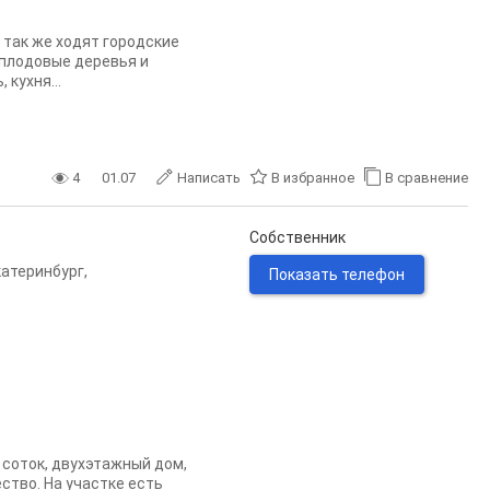
, так же ходят городские
 плодовые деревья и
 кухня...
4
01.07
Написать
В избранное
В сравнение
Собственник
катеринбург
,
Показать телефон
 соток, двухэтажный дом,
ство. На участке есть