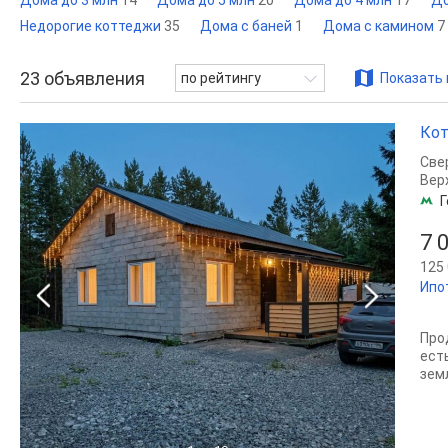
Дома до 3 млн
14
Дома до 5 млн
20
Дома до 4 млн
17
До
Недорогие коттеджи
35
Дома с баней
1
Дома с камином
7
23
объявления
по рейтингу
Показать 
Кот
Све
Вер
Г
7 
125 
Ипо
Про
ест
земл