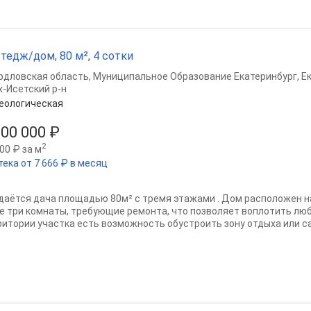
тедж/дом, 80 м², 4 сотки
рдловская область
,
Муниципальное Образование Екатеринбург
,
Е
х-Исетский р-н
еологическая
600 000 ₽
2
00 ₽ за м
тека от 7 666 ₽ в месяц
даётся дача площадью 80м² с тремя этажами . Дом расположен на 
е три комнаты, требующие ремонта, что позволяет воплотить люб
ритории участка есть возможность обустроить зону отдыха или сад