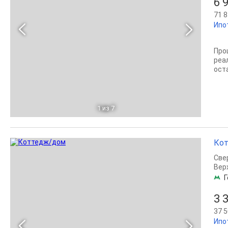
6 
71 8
Ипо
Про
реа
оста
1
из 7
Кот
Све
Вер
Г
3 
37 5
Ипо