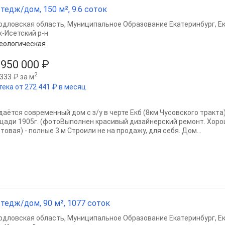
тедж/дом, 150 м², 9.6 соток
рдловская область
,
Муниципальное Образование Екатеринбург
,
Е
х-Исетский р-н
еологическая
 950 000 ₽
2
333 ₽ за м
тека от 272 441 ₽ в месяц
аётся современный дом с з/у в черте Екб (8км Чусовского тракта)-
щади 1905г. (фотоВыполнен красивый дизайнерский ремонт. Хоро
товая) - полные 3 м Строили не на продажу, для себя. Дом...
тедж/дом, 90 м², 1077 соток
рдловская область
,
Муниципальное Образование Екатеринбург
,
Е