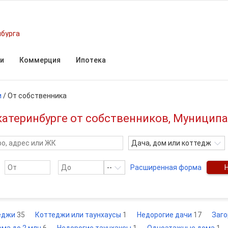
нбурга
и
Коммерция
Ипотека
и
/
От собственника
Екатеринбурге от собственников, Муницип
Дача, дом или коттедж
--
Расширенная форма
теджи
35
Коттеджи или таунхаусы
1
Недорогие дачи
17
Заг