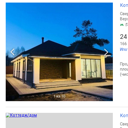
Кот
Све
Вер
Г
24
166 
Ипо
Прод
пло
(чис
1
из 10
Кот
Све