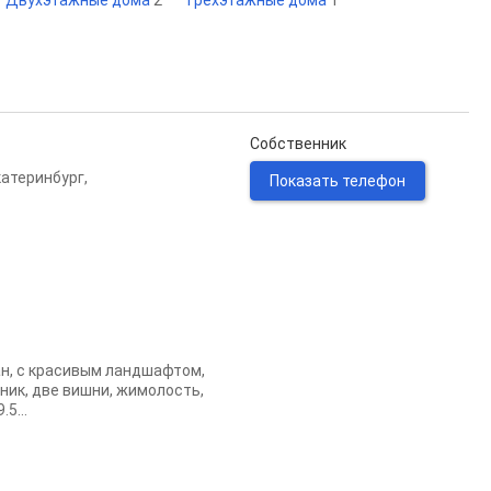
Двухэтажные дома
2
Трехэтажные дома
1
Собственник
катеринбург
,
Показать телефон
ан, с красивым ландшафтом,
ник, две вишни, жимолость,
5...