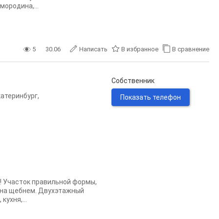
мородина,...
5
30.06
Написать
В избранное
В сравнение
Собственник
катеринбург
,
Показать телефон
Участок правильной формы,
пана щебнем. Двухэтажный
кухня,...