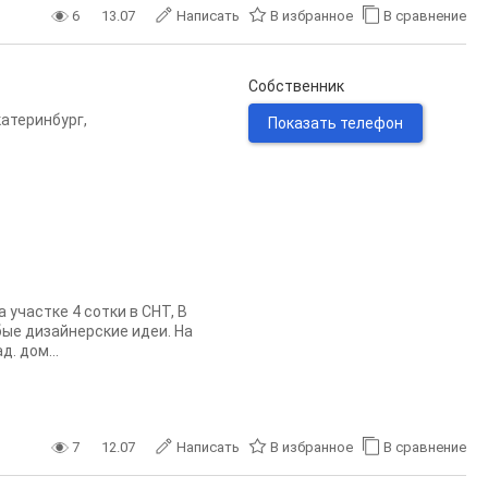
6
13.07
Написать
В избранное
В сравнение
Собственник
катеринбург
,
Показать телефон
участке 4 сотки в СНТ, В
ые дизайнерские идеи. На
. дом...
7
12.07
Написать
В избранное
В сравнение