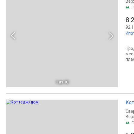
Вер
Г
8 
92 1
Ипо
Про
мес
пла
1
из 10
Кот
Све
Вер
Г