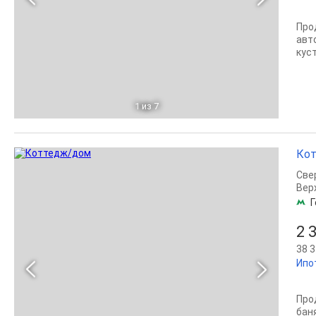
Про
авт
куст
1
из 7
Кот
Све
Вер
Г
2 
38 3
Ипо
Про
бан