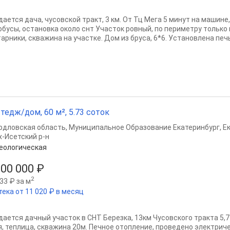
дается дача, чусовской тракт, 3 км. От Тц Мега 5 минут на машине
обусы, остановка около снт Участок ровный, по периметру только
арники, скважина на участке. Дом из бруса, 6*6. Установлена печь,
тедж/дом, 60 м², 5.73 соток
рдловская область
,
Муниципальное Образование Екатеринбург
,
Е
х-Исетский р-н
еологическая
300 000 ₽
2
33 ₽ за м
тека от 11 020 ₽ в месяц
дается дачный участок в СНТ Березка, 13км Чусовского тракта 5,7
я, теплица, скважина 20м. Печное отопление, проведено электриче