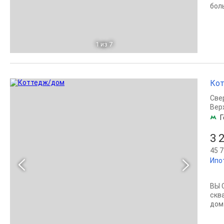
бол
1
из 7
Кот
Све
Вер
Г
3 
45 7
Ипо
ВЫ 
скв
дом 