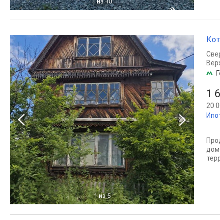
1
из 10
Кот
Све
Вер
Г
1 
20 0
Ипо
Про
дом
тер
1
из 5