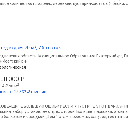
ьшое количество плодовых деревьев, кустарников, ягод (яблони, с
тедж/дом, 70 м², 7.65 соток
рдловская область
,
Муниципальное Образование Екатеринбург
,
Е
х-Исетский р-н
еологическая
200 000 ₽
2
14 ₽ за м
тека от 15 332 ₽ в месяц
СОВЕРШИТЕ БОЛЬШУЮ ОШИБКУ ЕСЛИ УПУСТИТЕ ЭТОТ ВАРИАНТ!!! 
ажина, забор установлен с трех сторон. Большая парковка, отсы
с балконом и беседкой. Дом 1 этаж: прихожая, санузел, гостинная, 