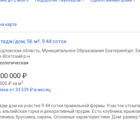
ма до 2 млн
6
Недорогие таунхаусы
1
Одноэтажные дома
1
на карте
тедж/дом, 56 м², 9.44 соток
рдловская область
,
Муниципальное Образование Екатеринбург
,
Е
х-Исетский р-н
еологическая
000 000 ₽
2
000 ₽ за м
тека от 33 539 ₽ в месяц
дам дом на участке 9.44 сотки правильной формы. Участок отсып
ь альпийская горка и декоративный прудик. Есть клубника, крыжов
яника, брусника, сирень. Основные характеристики: Дом: размер 9.