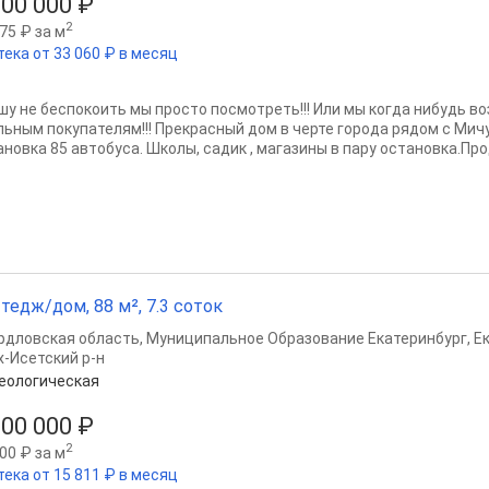
900 000 ₽
2
75 ₽ за м
тека от 33 060 ₽ в месяц
шу не беспокоить мы просто посмотреть!!! Или мы когда нибудь во
льным покупателям!!! Прекрасный дом в черте города рядом с Ми
новка 85 автобуса. Школы, садик , магазины в пару остановка.Прод
тедж/дом, 88 м², 7.3 соток
рдловская область
,
Муниципальное Образование Екатеринбург
,
Е
х-Исетский р-н
еологическая
300 000 ₽
2
00 ₽ за м
тека от 15 811 ₽ в месяц