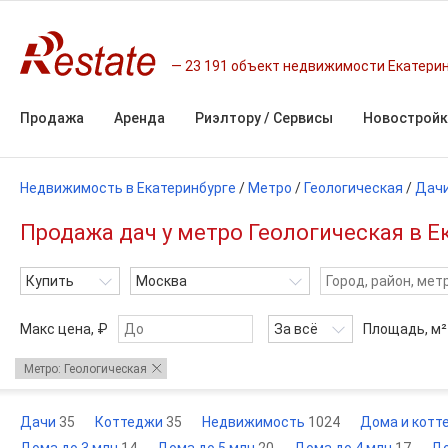
23 191 объект недвижимости Екатери
Продажа
Аренда
Риэлтору / Сервисы
Новостройк
Недвижимость в Екатеринбурге
/
Метро
/
Геологическая
/
Дач
Продажа дач у метро Геологическая в 
Купить
Москва
Макс цена, ₽
За всё
Площадь,
м²
Метро: Геологическая
Дачи
35
Коттеджи
35
Недвижимость
1024
Дома и кот