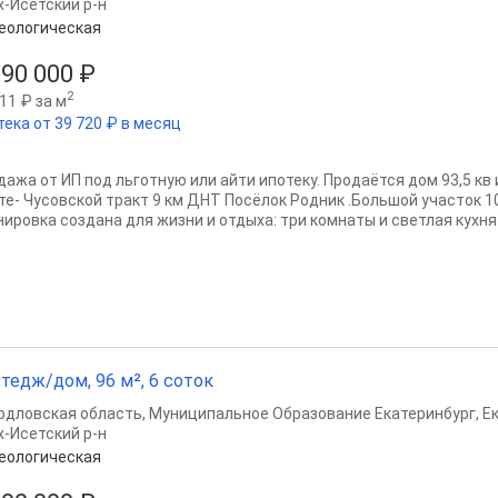
х-Исетский р-н
еологическая
290 000 ₽
2
11 ₽ за м
тека от 39 720 ₽ в месяц
дажа от ИП под льготную или айти ипотеку. Продаётся дом 93,5 кв
те- Чусовской тракт 9 км ДНТ Посёлок Родник .Большой участок 1
нировка создана для жизни и отдыха: три комнаты и светлая кухня-
тедж/дом, 96 м², 6 соток
рдловская область
,
Муниципальное Образование Екатеринбург
,
Е
х-Исетский р-н
еологическая