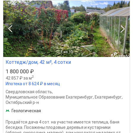
1
из 10
Коттедж/дом, 42 м², 4 сотки
1 800 000 ₽
2
42 857 ₽ за м
Ипотека от 8 624 ₽ в месяц
Свердловская область
,
Муниципальное Образование Екатеринбург
,
Екатеринбург
,
Октябрьский р-н
Геологическая
Продаётся дача 4 сот. на участке имеется теплица, баня
беседка. Посажены плодовые деревья и кустарники
(яблоня, смородина, малина). дом находится недалеко от