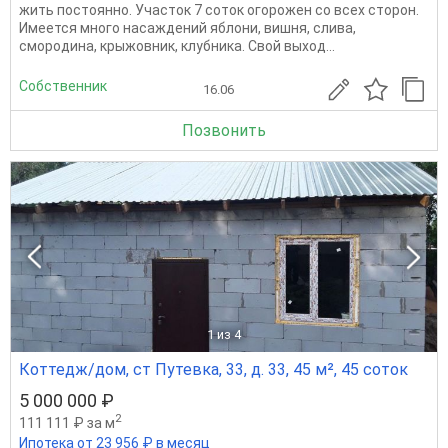
жить постоянно. Участок 7 соток огорожен со всех сторон.
Имеется много насаждений яблони, вишня, слива,
смородина, крыжовник, клубника. Свой выход...
Собственник
16.06
Позвонить
1
из 4
Коттедж/дом, ст Путевка, 33, д. 33, 45 м², 45 соток
5 000 000 ₽
2
111 111 ₽ за м
Ипотека от 23 956 ₽ в месяц