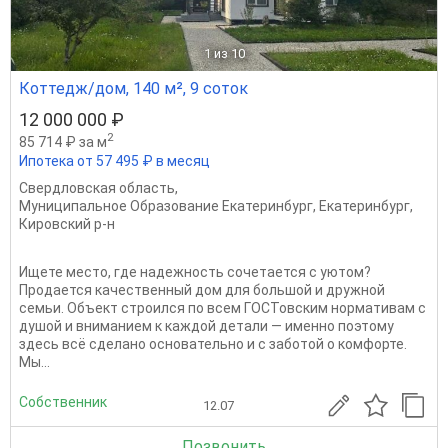
1
из 10
Коттедж/дом, 140 м², 9 соток
12 000 000 ₽
2
85 714 ₽ за м
Ипотека от 57 495 ₽ в месяц
Свердловская область
,
Муниципальное Образование Екатеринбург
,
Екатеринбург
,
Кировский р-н
Ищете место, где надежность сочетается с уютом?
Продается качественный дом для большой и дружной
семьи. Объект строился по всем ГОСТовским нормативам с
душой и вниманием к каждой детали — именно поэтому
здесь всё сделано основательно и с заботой о комфорте.
Мы...
Собственник
12.07
Позвонить