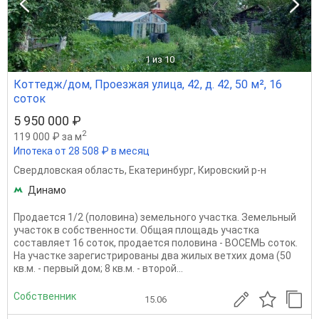
1
из 10
Коттедж/дом, Проезжая улица, 42, д. 42, 50 м², 16
соток
5 950 000 ₽
2
119 000 ₽ за м
Ипотека от 28 508 ₽ в месяц
Свердловская область
,
Екатеринбург
,
Кировский р-н
Динамо
Продается 1/2 (половина) земельного участка. Земельный
участок в собственности. Общая площадь участка
составляет 16 соток, продается половина - ВОСЕМЬ соток.
На участке зарегистрированы два жилых ветхих дома (50
кв.м. - первый дом; 8 кв.м. - второй...
Собственник
15.06