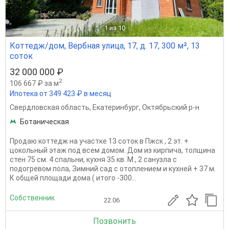
1
из 10
Коттедж/дом, Вербная улица, 17, д. 17, 300 м², 13
соток
32 000 000 ₽
2
106 667 ₽ за м
Ипотека от 349 423 ₽ в месяц
Свердловская область
,
Екатеринбург
,
Октябрьский р-н
Ботаническая
Продаю коттедж на участке 13 соток в Пжск , 2 эт. +
цокольный этаж под всем домом. Дом из кирпича, толщина
стен 75 см. 4 спальни, кухня 35 кв. М., 2 санузла с
подогревом пола, Зимний сад с отоплением и кухней + 37 м.
К общей площади дома ( итого -300...
Собственник
22.06
Позвонить