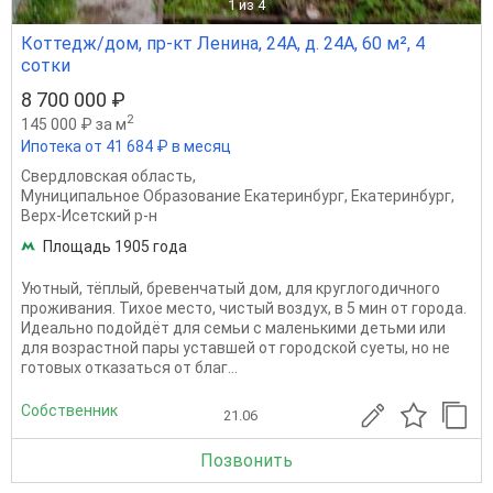
1
из 4
Коттедж/дом, пр-кт Ленина, 24А, д. 24А, 60 м², 4
сотки
8 700 000 ₽
2
145 000 ₽ за м
Ипотека от 41 684 ₽ в месяц
Свердловская область
,
Муниципальное Образование Екатеринбург
,
Екатеринбург
,
Верх-Исетский р-н
Площадь 1905 года
Уютный, тёплый, бревенчатый дом, для круглогодичного
проживания. Тихое место, чистый воздух, в 5 мин от города.
Идеально подойдёт для семьи с маленькими детьми или
для возрастной пары уставшей от городской суеты, но не
готовых отказаться от благ...
Собственник
21.06
Позвонить