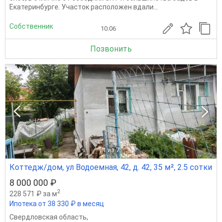
Екатеринбурге. Участок расположен вдали...
Собственник
10.06
Позвонить
1
из 7
Коттедж/дом, ул Водоемная, 42, д. 42, 35 м², 2.5 сотки
8 000 000 ₽
2
228 571 ₽ за м
Ипотека от 38 330 ₽ в месяц
Свердловская область
,