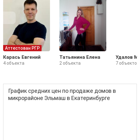
Аттестован РГР
Карась Евгений
Татьянина Елена
Удалов М
4 объекта
2 объекта
7 объектов
График средних цен по продаже домов в
микрорайоне Эльмаш в Екатеринбурге