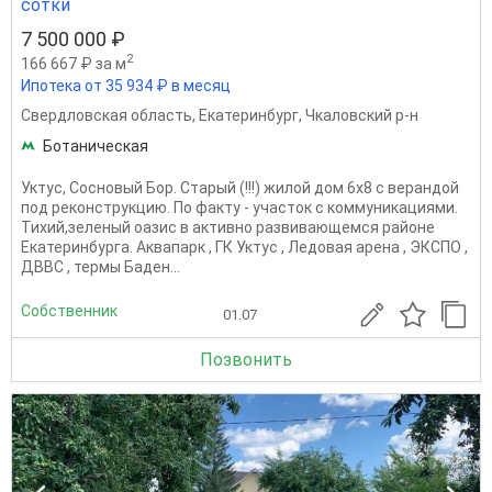
сотки
7 500 000 ₽
2
166 667 ₽ за м
Ипотека от 35 934 ₽ в месяц
Свердловская область
,
Екатеринбург
,
Чкаловский р-н
Ботаническая
Уктус, Сосновый Бор. Старый (!!!) жилой дом 6х8 с верандой
под реконструкцию. По факту - участок с коммуникациями.
Тихий,зеленый оазис в активно развивающемся районе
Екатеринбурга. Аквапарк , ГК Уктус , Ледовая арена , ЭКСПО ,
ДВВС , термы Баден...
Собственник
01.07
Позвонить