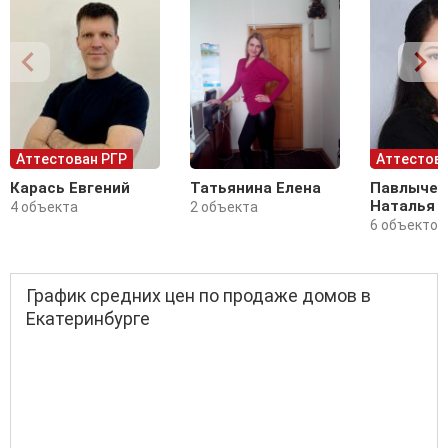
Аттестован РГР
Аттестова
Карась Евгений
Татьянина Елена
Павлычев
Наталья
4 объекта
2 объекта
6 объектов
График средних цен по продаже домов в
Екатеринбурге