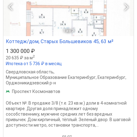
1
из 7
Коттедж/дом, Старых Большевиков 45, 63 м²
1 300 000 ₽
2
20 635 ₽ за м
Ипотека от 5 736 ₽ в месяц
Свердловская область
,
Муниципальное Образование Екатеринбург
,
Екатеринбург
,
Орджоникидзевский р-н
Проспект Космонавтов
Объект №. В продаже 3/8 (т.е. 23 кв.м.) доли в 4-комнатной
квартире. Другая доля принадлежит одному
сособственнику, мужчине средних лет без вредных
привычек. Дом кирпичный, тёплый. Зеленый двор. В шаговой
доступности метро, остановки транспорта,...
02.07