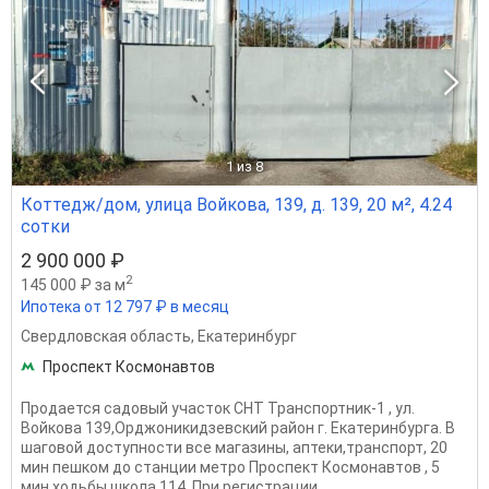
1
из 8
Коттедж/дом, улица Войкова, 139, д. 139, 20 м², 4.24
сотки
2 900 000 ₽
2
145 000 ₽ за м
Ипотека от 12 797 ₽ в месяц
Свердловская область
,
Екатеринбург
Проспект Космонавтов
Продается садовый участок СНТ Транспортник-1 , ул.
Войкова 139,Орджоникидзевский район г. Екатеринбурга. В
шаговой доступности все магазины, аптеки,транспорт, 20
мин пешком до станции метро Проспект Космонавтов , 5
мин ходьбы школа 114. При регистрации...