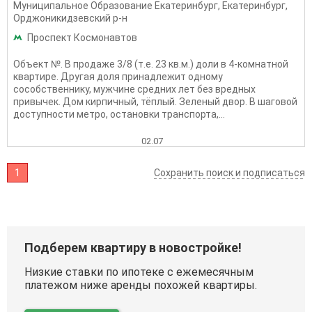
Муниципальное Образование Екатеринбург
,
Екатеринбург
,
Орджоникидзевский р-н
Проспект Космонавтов
Объект №. В продаже 3/8 (т.е. 23 кв.м.) доли в 4-комнатной
квартире. Другая доля принадлежит одному
сособственнику, мужчине средних лет без вредных
привычек. Дом кирпичный, тёплый. Зеленый двор. В шаговой
доступности метро, остановки транспорта,...
02.07
1
Сохранить поиск и подписаться
Подберем квартиру в новостройке!
Низкие ставки по ипотеке с ежемесячным
платежом ниже аренды похожей квартиры.