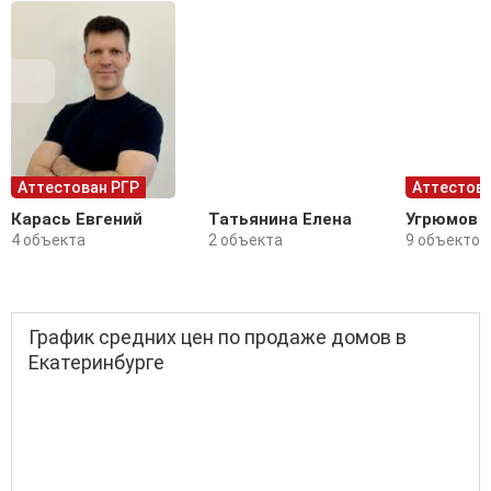
Аттестован РГР
Аттестова
Карась Евгений
Татьянина Елена
Угрюмов 
4 объекта
2 объекта
9 объектов
График средних цен по продаже домов в
Екатеринбурге