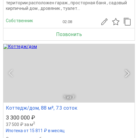
територии расположен гараж , просторная баня , садовый
кирпичный дом , дровяник , туалет...
Собственник
02.08
Позвонить
1
из 7
Коттедж/дом, 88 м², 7.3 соток
3 300 000 ₽
2
37 500 ₽ за м
Ипотека от 15 811 ₽ в месяц