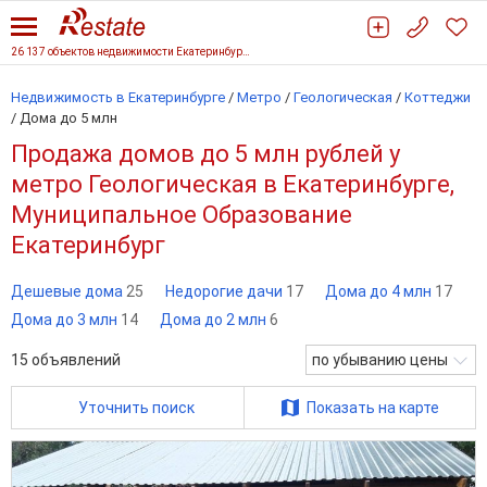
26 137 объектов недвижимости Екатеринбурга
Недвижимость в Екатеринбурге
/
Метро
/
Геологическая
/
Коттеджи
/
Дома до 5 млн
Продажа домов до 5 млн рублей у
метро Геологическая в Екатеринбурге,
Муниципальное Образование
Екатеринбург
Дешевые дома
25
Недорогие дачи
17
Дома до 4 млн
17
Дома до 3 млн
14
Дома до 2 млн
6
15
объявлений
по убыванию цены
Уточнить поиск
Показать на карте