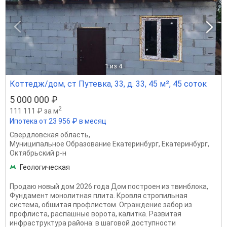
1
из 4
Коттедж/дом, ст Путевка, 33, д. 33, 45 м², 45 соток
5 000 000 ₽
2
111 111 ₽ за м
Ипотека от 23 956 ₽ в месяц
Свердловская область
,
Муниципальное Образование Екатеринбург
,
Екатеринбург
,
Октябрьский р-н
Геологическая
Продаю новый дом 2026 года Дом построен из твинблока,
Фундамент монолитная плита. Кровля стропильная
система, обшитая профлистом. Ограждение забор из
профлиста, распашные ворота, калитка. Развитая
инфраструктура района: в шаговой доступности