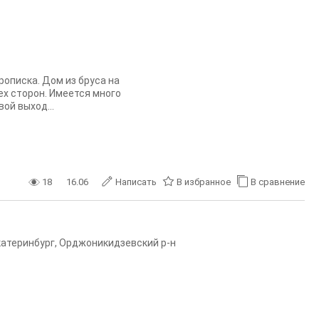
описка. Дом из бруса на
ех сторон. Имеется много
ой выход...
18
16.06
Написать
В избранное
В сравнение
катеринбург
,
Орджоникидзевский р-н