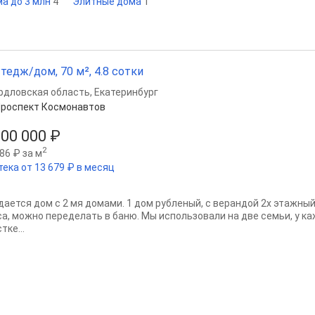
а до 3 млн
4
Элитные дома
1
тедж/дом, 70 м², 4.8 сотки
рдловская область
,
Екатеринбург
роспект Космонавтов
100 000 ₽
2
86 ₽ за м
тека от 13 679 ₽ в месяц
дается дом с 2 мя домами. 1 дом рубленый, с верандой 2х этажный
са, можно переделать в баню. Мы использовали на две семьи, у к
тке...