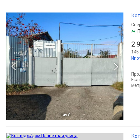
Кот
Све
П
2 
145 
Ипо
Про
Ека
мет
1
из 8
Кот