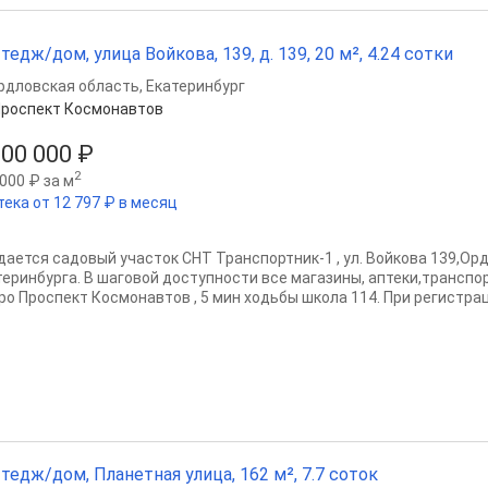
тедж/дом, улица Войкова, 139, д. 139, 20 м², 4.24 сотки
рдловская область
,
Екатеринбург
роспект Космонавтов
900 000 ₽
2
000 ₽ за м
тека от 12 797 ₽ в месяц
дается садовый участок СНТ Транспортник-1 , ул. Войкова 139,Ор
теринбурга. В шаговой доступности все магазины, аптеки,транспо
ро Проспект Космонавтов , 5 мин ходьбы школа 114. При регистраци
тедж/дом, Планетная улица, 162 м², 7.7 соток