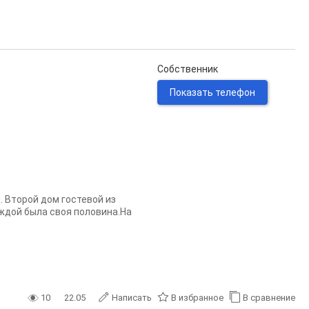
Собственник
Показать телефон
. Второй дом гостевой из
аждой была своя половина.На
10
22.05
Написать
В избранное
В сравнение