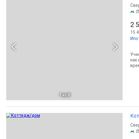
Све
П
2 
15 4
Ипо
Уча
как
вре
1
из 8
Кот
Све
П