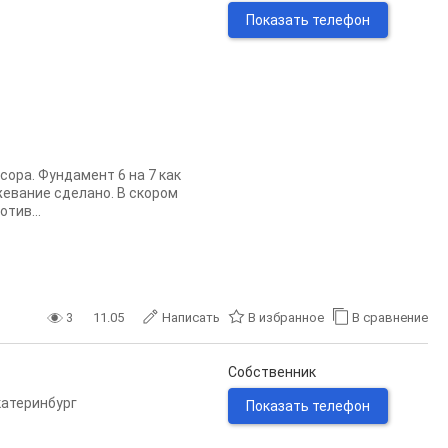
Показать телефон
ора. Фундамент 6 на 7 как
ежевание сделано. В скором
тив...
3
11.05
Написать
В избранное
В сравнение
Собственник
катеринбург
Показать телефон