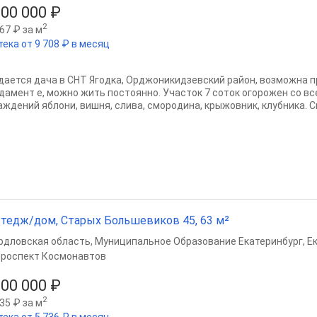
200 000 ₽
2
67 ₽ за м
тека от 9 708 ₽ в месяц
дается дача в СНТ Ягодка, Орджоникидзевский район, возможна пр
дамент е, можно жить постоянно. Участок 7 соток огорожен со вс
аждений яблони, вишня, слива, смородина, крыжовник, клубника. Св
тедж/дом, Старых Большевиков 45, 63 м²
рдловская область
,
Муниципальное Образование Екатеринбург
,
Е
роспект Космонавтов
300 000 ₽
2
35 ₽ за м
тека от 5 736 ₽ в месяц