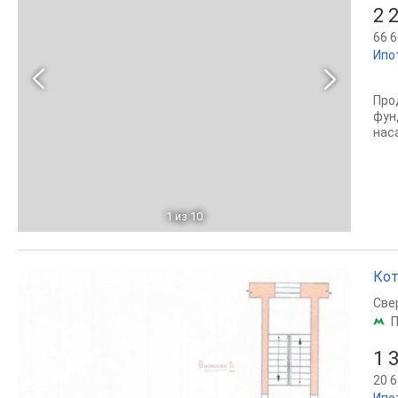
2 
66 6
Ипо
Про
фун
нас
1
из 10
Кот
Све
П
1 
20 6
Ипо