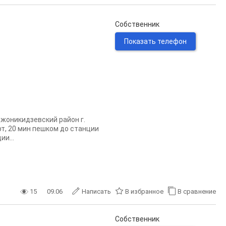
Собственник
Показать телефон
джоникидзевский район г.
рт, 20 мин пешком до станции
и...
15
09.06
Написать
В избранное
В сравнение
Собственник