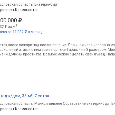
рдловская область
,
Екатеринбург
роспект Космонавтов
500 000 ₽
2
32 ₽ за м
тека от 11 032 ₽ в месяц
сток после пожара под востановление! Большая часть собрана мус
 цокольный этаж и с ним всё в порядке. Гараж 4 на 8 размером. М
мени должны прости газ. Возмож можно сделать свой въезд. Напро
тедж/дом, 33 м², 7 соток
рдловская область
,
Муниципальное Образование Екатеринбург
,
Е
роспект Космонавтов