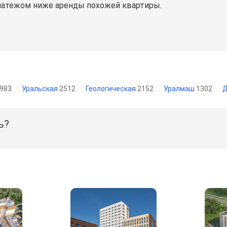
латежом ниже аренды похожей квартиры.
983
Уральская
2512
Геологическая
2152
Уралмаш
1302
ь?