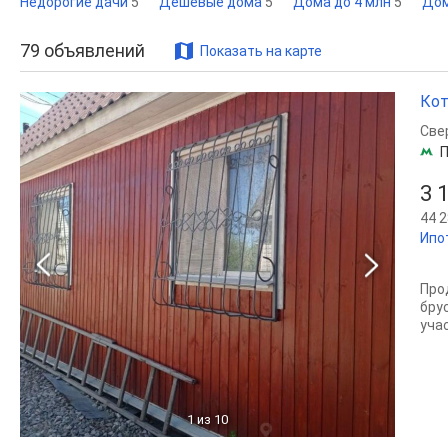
Недорогие дачи
5
Дешевые дома
5
Дома до 4 млн
5
Дом
79
объявлений
Показать на карте
Кот
Све
П
3 
44 2
Ипо
Про
бру
учас
1
из 10