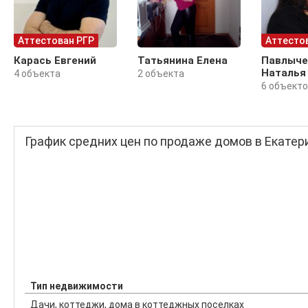
Аттестован РГР
Аттесто
Карась Евгений
Татьянина Елена
Павлыче
Наталья
4 объекта
2 объекта
6 объект
График средних цен по продаже домов в Екатер
Тип недвижимости
Дачи, коттеджи, дома в коттеджных поселках