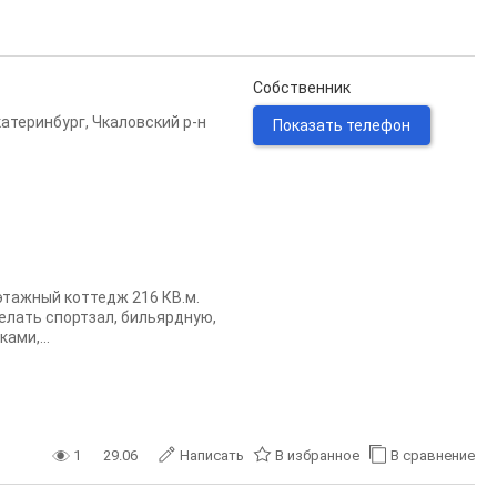
Собственник
катеринбург
,
Чкаловский р-н
Показать телефон
этажный коттедж 216 КВ.м.
делать спортзал, бильярдную,
ами,...
1
29.06
Написать
В избранное
В сравнение