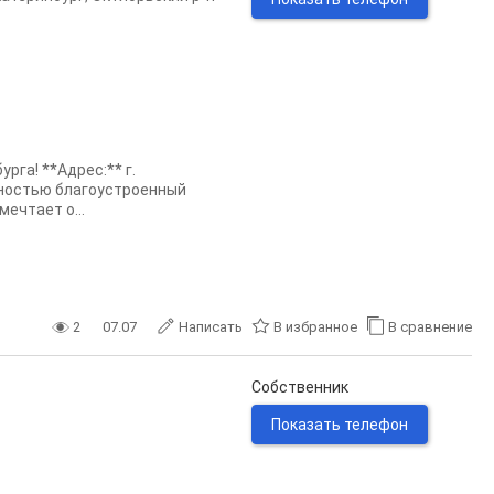
рга! **Адрес:** г.
олностью благоустроенный
ечтает о...
2
07.07
Написать
В избранное
В сравнение
Собственник
Показать телефон