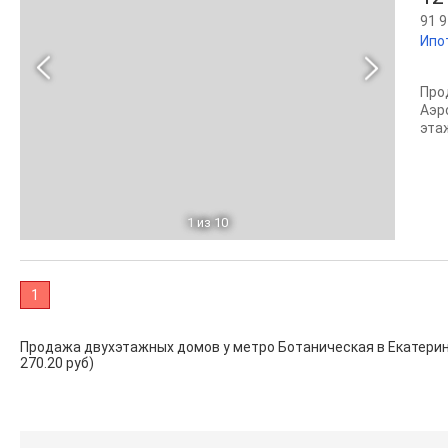
91 9
Ипо
Про
Аэр
эта
1
из 10
1
Продажа двухэтажных домов у метро Ботаническая в Екатеринбург
270.20 руб)