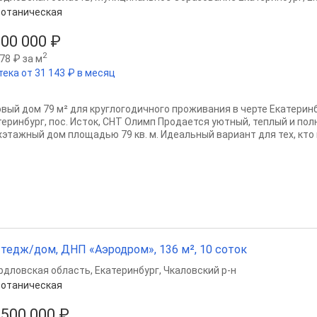
отаническая
500 000 ₽
2
78 ₽ за м
тека от 31 143 ₽ в месяц
овый дом 79 м² для круглогодичного проживания в черте Екатеринбу
теринбург, пос. Исток, СНТ Олимп Продается уютный, теплый и п
хэтажный дом площадью 79 кв. м. Идеальный вариант для тех, кто м
тедж/дом, ДНП «Аэродром», 136 м², 10 соток
рдловская область
,
Екатеринбург
,
Чкаловский р-н
отаническая
 500 000 ₽