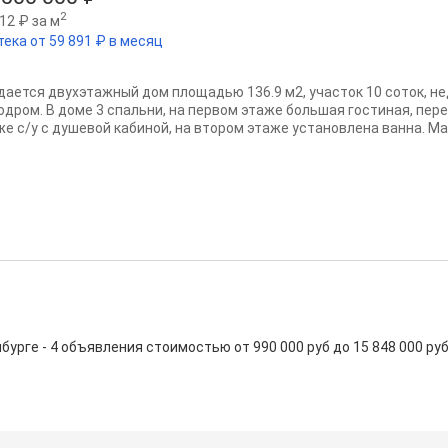
2
12 ₽ за м
тека от 59 891 ₽ в месяц
дается двухэтажный дом площадью 136.9 м2, участок 10 соток, н
одром. В доме 3 спальни, на первом этаже большая гостиная, пер
же с/у с душевой кабиной, на втором этаже установлена ванна. Мат
е - 4 объявления стоимостью от 990 000 руб до 15 848 000 руб. С