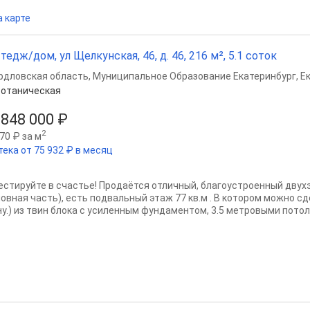
а карте
тедж/дом, ул Щелкунская, 46, д. 46, 216 м², 5.1 соток
рдловская область
,
Муниципальное Образование Екатеринбург
,
Е
отаническая
 848 000 ₽
2
70 ₽ за м
тека от 75 932 ₽ в месяц
естируйте в счастье! Продаётся отличный, благоустроенный двух
новная часть), есть подвальный этаж 77 кв.м . В котором можно с
ну.) из твин блока с усиленным фундаментом, 3.5 метровыми потолк