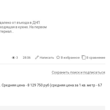
едалеко от въезда в ДНП
еходящая в кухню. На первом
ериал...
3
28.06
Написать
В избранное
В сравнение
Сохранить поиск и подписаться
редняя цена - 8 129 750 руб (средняя цена за 1 кв. метр - 67