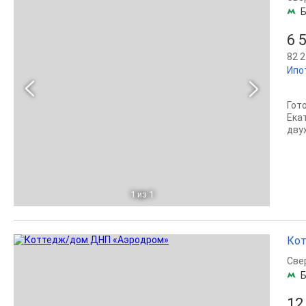
Б
6 
82 2
Ипо
Гот
Ека
дву
1
из 1
Кот
Све
Б
12