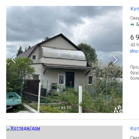
Кот
Све
Б
6 
43 9
Ипо
Про
бру
боль
1
из 10
Кот
Све