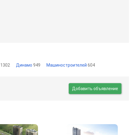
ш
1302
Динамо
949
Машиностроителей
604
Добавить объявление