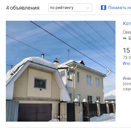
4
объявления
по рейтингу
Показать н
Кот
Све
Б
15
73 3
Ипо
Инв
(ос
сау
1
из 10