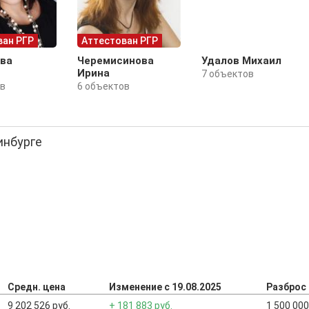
ван РГР
Аттестован РГР
ва
Черемисинова
Удалов Михаил
Ирина
7 объектов
ов
6 объектов
инбурге
Средн. цена
Изменение с 19.08.2025
Разброс
9 202 526 руб.
+ 181 883 руб.
1 500 000