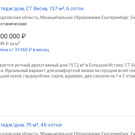
тедж/дом, СТ Весна, 157 м², 6 соток
рдловская область
,
Муниципальное Образование Екатеринбург
,
Е
отаническая
900 000 ₽
2
49 ₽ за м
тека от 33 060 ₽ в месяц
дается уютный двухэтажный дом 157,2 м² в Большом Истоке, СТ Ве
са. Идеальный вариант для комфортной жизни за городом всей сем
шая кухня, гардеробная, сауна, душевая, два санузла на 1 и 2 этаже
тедж/дом, 79 м², 4.6 сотки
рдловская область
,
Муниципальное Образование Екатеринбург
,
Е