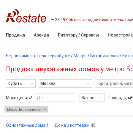
23 193 объекта недвижимости Екатер
Продажа
Аренда
Риэлтору / Сервисы
Новостройк
Недвижимость в Екатеринбурге
/
Метро
/
Ботаническая
/
Котт
Продажа двухэтажных домов у метро Бо
Купить
Москва
Макс цена, ₽
За всё
Площадь,
м²
Метро: Ботаническая
Одноэтажные дома
1
Дома и коттеджи
45