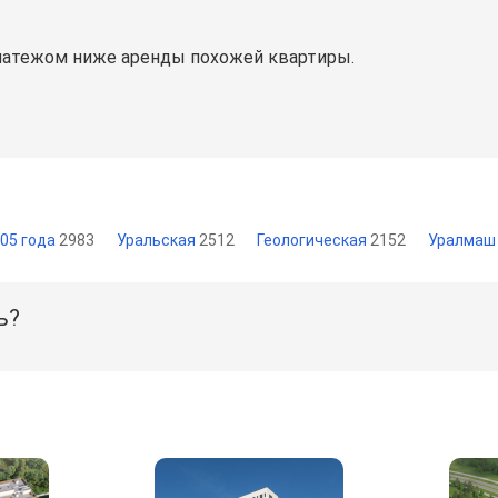
латежом ниже аренды похожей квартиры.
05 года
2983
Уральская
2512
Геологическая
2152
Уралма
ь?