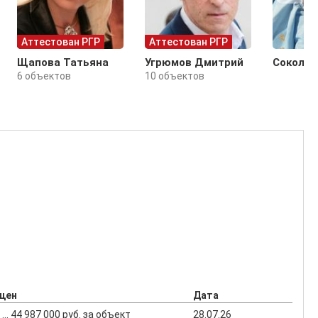
Аттестован РГР
Аттестован РГР
Щапова Татьяна
Угрюмов Дмитрий
Соколов
6 объектов
10 объектов
 цен
Дата
 ... 44 987 000 руб. за объект
28.07.26