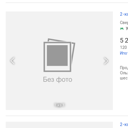
2-к
Све
У
5 
120 
Ипо
Про
Оль
шес
1
из 1
2-к