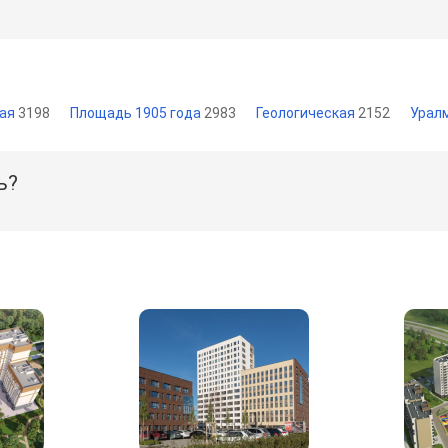
кая
3198
Площадь 1905 года
2983
Геологическая
2152
Урал
ь?