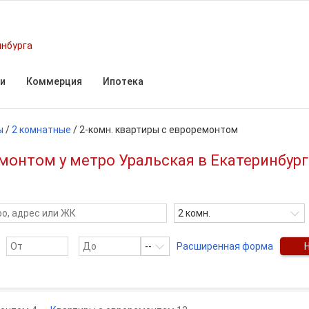
инбурга
и
Коммерция
Ипотека
ы
/
2 комнатные
/
2-комн. квартиры с евроремонтом
монтом у метро Уральская в Екатеринбур
2 комн.
--
Расширенная форма