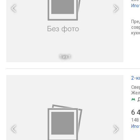
Ипо
Пре
сов
кух
1
из 1
2-к
Све
Жел
6 
148 
Ипо