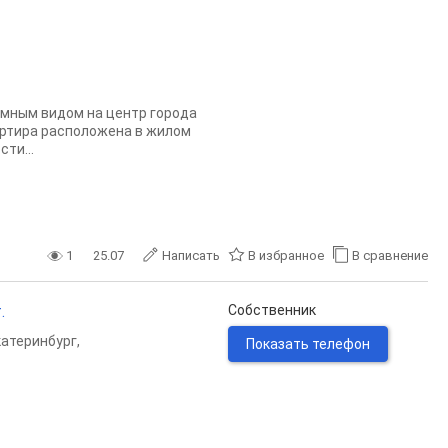
амным видом на центр города
вартира расположена в жилом
ти...
1
25.07
Написать
В избранное
В сравнение
.
Собственник
катеринбург
,
Показать телефон