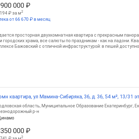
 900 000 ₽
2
194 ₽ за м
тека от 66 670 ₽ в месяц
дается просторная двухкомнатная квартира с прекрасным панор
ри городских храма, все салюты по праздникам - как на ладони. К
плексе Бажовский с отличной инфраструктурой: в пешей доступнос
омн квартира, ул Мамина-Сибиряка, 36, д. 36, 54 м², 13/31 эт
рдловская область
,
Муниципальное Образование Екатеринбург
,
Е
езнодорожный р-н
Динамо
 350 000 ₽
2
741 ₽ за м