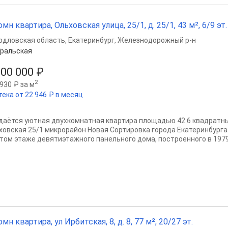
омн квартира, Ольховская улица, 25/1, д. 25/1, 43 м², 6/9 эт.
рдловская область
,
Екатеринбург
,
Железнодорожный р-н
ральская
200 000 ₽
2
930 ₽ за м
тека от 22 946 ₽ в месяц
даётся уютная двухкомнатная квартира площадью 42.6 квадратны
ховская 25/1 микрорайон Новая Сортировка города Екатеринбурга
том этаже девятиэтажного панельного дома, построенного в 1979 
омн квартира, ул Ирбитская, 8, д. 8, 77 м², 20/27 эт.