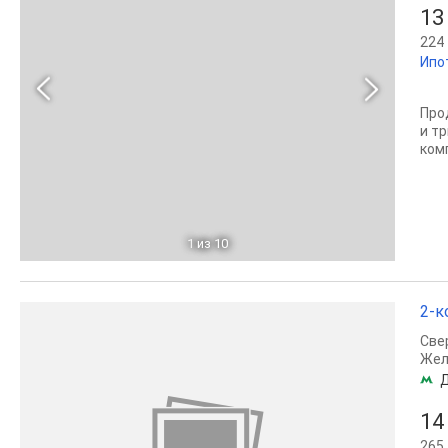
13
224 
Ипо
Про
и т
ком
1
из 10
2-к
Све
Жел
14
265 