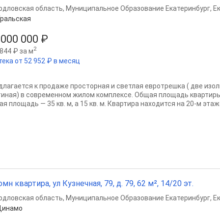
рдловская область
,
Муниципальное Образование Екатеринбург
,
Е
ральская
 000 000 ₽
2
844 ₽ за м
тека от 52 952 ₽ в месяц
длагается к продаже просторная и светлая евротрешка ( две изо
тиная) в современном жилом комплексе. Общая площадь квартиры с
я площадь — 35 кв. м, а 15 кв. м. Квартира находится на 20-м этаж
омн квартира, ул Кузнечная, 79, д. 79, 62 м², 14/20 эт.
рдловская область
,
Муниципальное Образование Екатеринбург
,
Е
Динамо