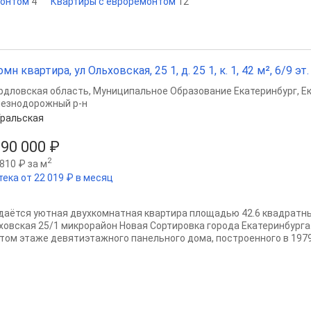
монтом
4
Квартиры с евроремонтом
12
омн квартира, ул Ольховская, 25 1, д. 25 1, к. 1, 42 м², 6/9 эт.
рдловская область
,
Муниципальное Образование Екатеринбург
,
Е
езнодорожный р-н
ральская
990 000 ₽
2
810 ₽ за м
тека от 22 019 ₽ в месяц
даётся уютная двухкомнатная квартира площадью 42.6 квадратны
ховская 25/1 микрорайон Новая Сортировка города Екатеринбурга
том этаже девятиэтажного панельного дома, построенного в 1979 