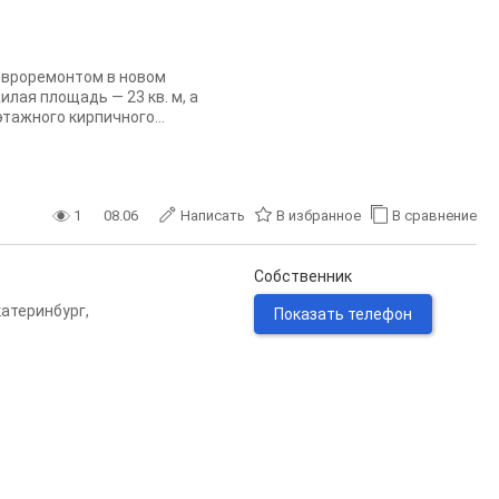
евроремонтом в новом
лая площадь — 23 кв. м, а
этажного кирпичного...
1
08.06
Написать
В избранное
В сравнение
Собственник
катеринбург
,
Показать телефон