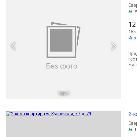
Све
У
12
155 
Ипо
Пре
гос
жила
1
из 1
2-к
Све