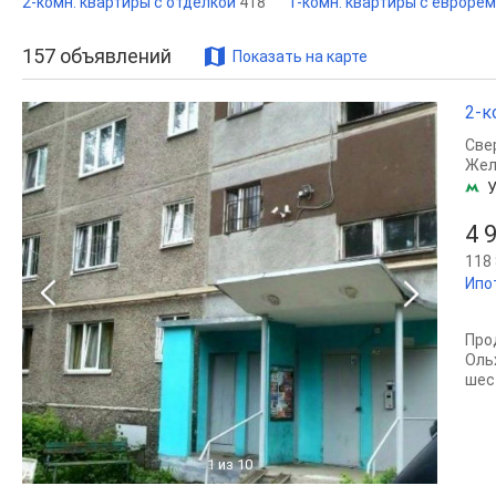
2-комн. квартиры с отделкой
418
1-комн. квартиры с евроре
157
объявлений
Показать на карте
2-к
Све
Жел
У
4 
118 
Ипо
Про
Оль
шес
1
из 10