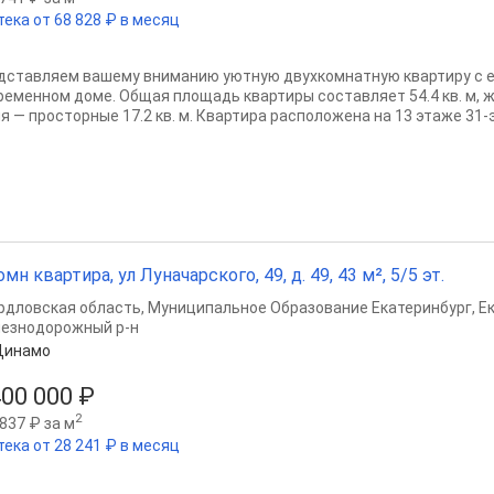
тека от 68 828 ₽ в месяц
дставляем вашему вниманию уютную двухкомнатную квартиру с 
ременном доме. Общая площадь квартиры составляет 54.4 кв. м, жи
ня — просторные 17.2 кв. м. Квартира расположена на 13 этаже 31-
омн квартира, ул Луначарского, 49, д. 49, 43 м², 5/5 эт.
рдловская область
,
Муниципальное Образование Екатеринбург
,
Е
езнодорожный р-н
Динамо
400 000 ₽
2
837 ₽ за м
тека от 28 241 ₽ в месяц