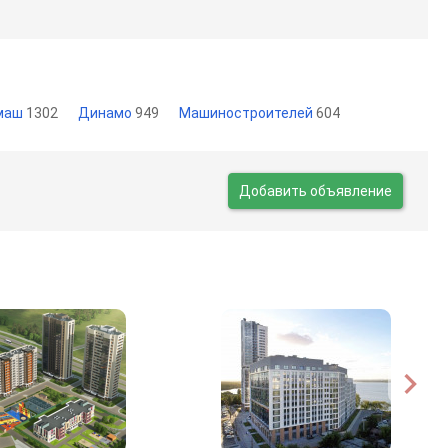
маш
1302
Динамо
949
Машиностроителей
604
Добавить объявление