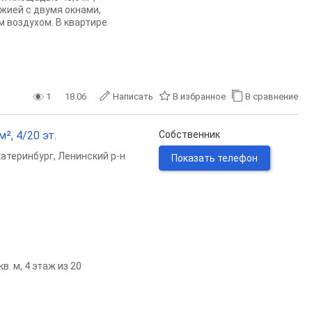
жией с двумя окнами,
 воздухом. В квартире
1
18.06
Написать
В избранное
В сравнение
², 4/20 эт.
Собственник
катеринбург
,
Ленинский р-н
Показать телефон
. м, 4 этаж из 20