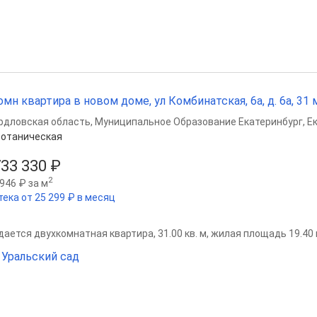
омн квартира в новом доме, ул Комбинатская, 6а, д. 6а, 31 м
рдловская область
,
Муниципальное Образование Екатеринбург
,
Е
отаническая
733 330 ₽
2
946 ₽ за м
тека от 25 299 ₽ в месяц
ается двухкомнатная квартира, 31.00 кв. м, жилая площадь 19.40 кв
Уральский сад