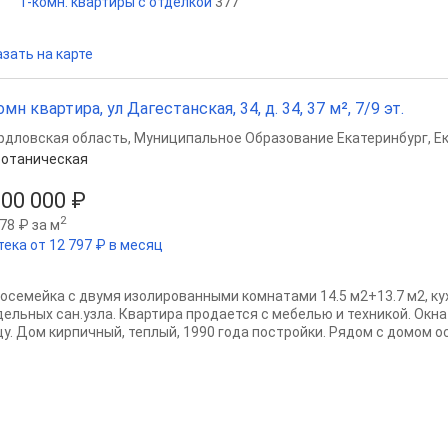
1-комн. квартиры с отделкой
377
зать на карте
омн квартира, ул Дагестанская, 34, д. 34, 37 м², 7/9 эт.
рдловская область
,
Муниципальное Образование Екатеринбург
,
Е
отаническая
900 000 ₽
2
78 ₽ за м
тека от 12 797 ₽ в месяц
осемейка с двумя изолированными комнатами 14.5 м2+13.7 м2, кух
дельных сан.узла. Квартира продается с мебелью и техникой. Окна
цу. Дом кирпичный, теплый, 1990 года постройки. Рядом с домом ос