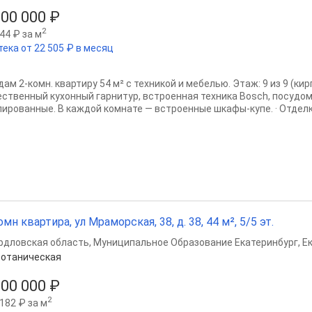
100 000 ₽
2
44 ₽ за м
тека от 22 505 ₽ в месяц
ам 2-комн. квартиру 54 м² с техникой и мебелью. Этаж: 9 из 9 (ки
ественный кухонный гарнитур, встроенная техника Bosch, посудо
лированные. В каждой комнате — встроенные шкафы-купе. · Отделка
омн квартира, ул Мраморская, 38, д. 38, 44 м², 5/5 эт.
рдловская область
,
Муниципальное Образование Екатеринбург
,
Е
отаническая
200 000 ₽
2
182 ₽ за м