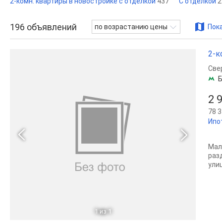
2-комн. квартиры в новостройке с отделкой
437
С отделкой
2
196
объявлений
по возрастанию цены
Пока
2-к
Све
Б
2 
78 3
Ипо
Мал
раз
ули
1
из 1