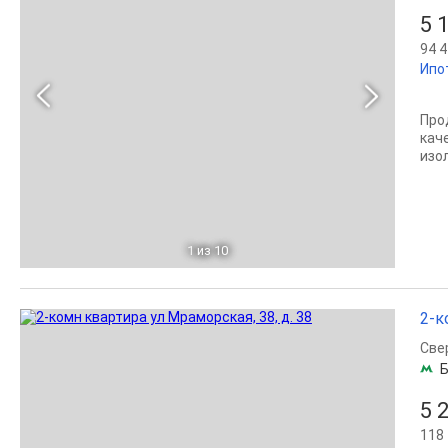
5 
94 4
Ипо
Прод
кач
изо
1
из 10
2-к
Све
Б
5 
118 