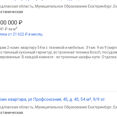
рдловская область
,
Муниципальное Образование Екатеринбург
,
Е
отаническая
900 000 ₽
2
41 ₽ за м
тека от 21 622 ₽ в месяц
ам 2-комн. квартиру 54 м с техникой и мебелью. Этаж: 9 из 9 (кир
ественный кухонный гарнитур, встроенная техника Bosch, посуд
лированные. В каждой комнате - встроенные шкафы-купе. Отделка:
омн квартира, ул Профсоюзная, 45, д. 45, 54 м², 9/9 эт.
рдловская область
,
Муниципальное Образование Екатеринбург
,
Е
отаническая