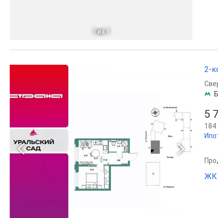
1
из 1
2-к
Све
Б
5 
184 
Ипо
Прод
ЖК 