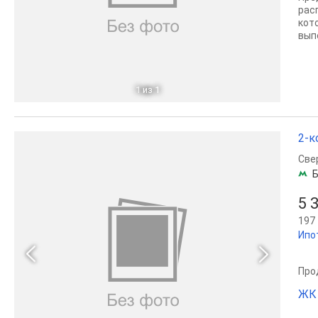
рас
кот
выпо
1
из 1
2-к
Све
Б
5 
197 
Ипо
Прод
ЖК 