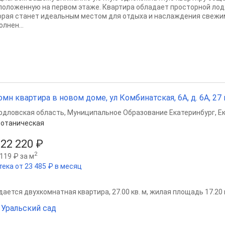
положенную на первом этаже. Квартира обладает просторной лод
орая станет идеальным местом для отдыха и наслаждения свежим
лнен...
омн квартира в новом доме, ул Комбинатская, 6А, д. 6А, 27 м
рдловская область
,
Муниципальное Образование Екатеринбург
,
Е
отаническая
322 220 ₽
2
119 ₽ за м
тека от 23 485 ₽ в месяц
ается двухкомнатная квартира, 27.00 кв. м, жилая площадь 17.20 кв
Уральский сад