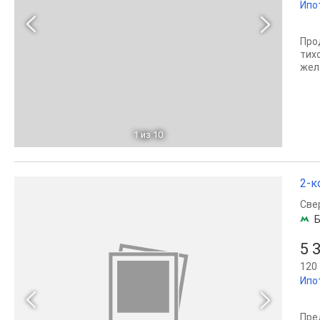
Ипо
Про
тих
жел
1
из 10
2-к
Све
Б
5 
120 
Ипо
Пре