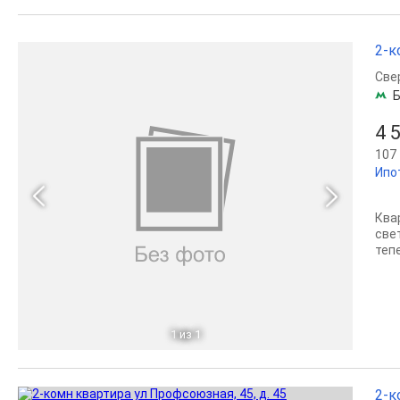
2-к
Све
Б
4 
107 
Ипо
Ква
све
теп
1
из 1
2-к