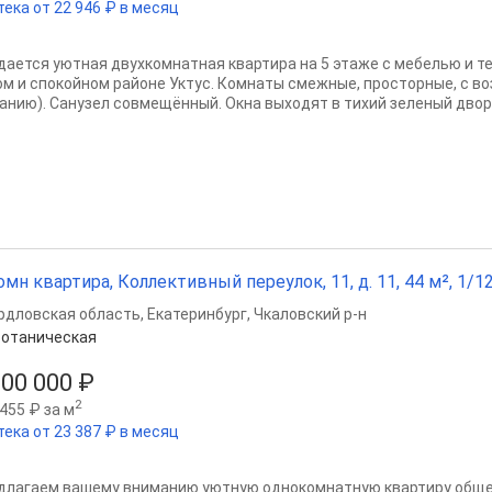
тека от 22 946 ₽ в месяц
дается уютная двухкомнатная квартира на 5 этаже с мебелью и тех
ом и спокойном районе Уктус. Комнаты смежные, просторные, с в
анию). Санузел совмещённый. Окна выходят в тихий зеленый двор. 
омн квартира, Коллективный переулок, 11, д. 11, 44 м², 1/12
рдловская область
,
Екатеринбург
,
Чкаловский р-н
отаническая
300 000 ₽
2
455 ₽ за м
тека от 23 387 ₽ в месяц
длагаем вашему вниманию уютную однокомнатную квартиру общей