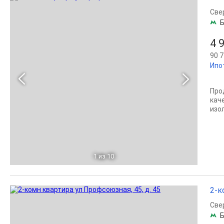
Све
Б
4 
90 7
Ипо
Прод
кач
изо
1
из 10
2-к
Све
Б