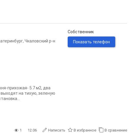
Собственник
катеринбург
,
Чкаловский р-н
Показать телефон
ня-прихожая- 5.7 м2, два
 выходят на тихую, зеленую
тановка...
1
12.06
Написать
В избранное
В сравнение