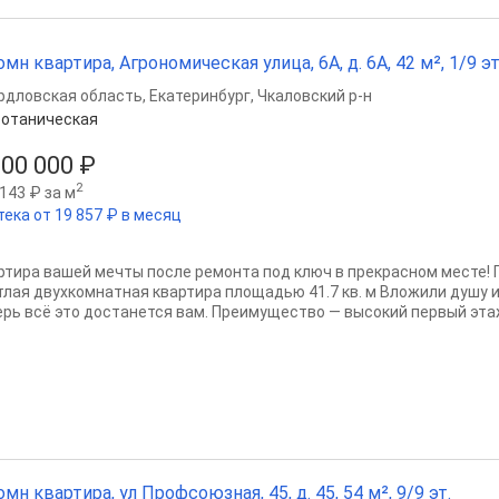
омн квартира, Агрономическая улица, 6А, д. 6А, 42 м², 1/9 эт
рдловская область
,
Екатеринбург
,
Чкаловский р-н
отаническая
500 000 ₽
2
143 ₽ за м
тека от 19 857 ₽ в месяц
ртира вашей мечты после ремонта под ключ в прекрасном месте! 
тлая двухкомнатная квартира площадью 41.7 кв. м Вложили душу 
ерь всё это достанется вам. Преимущество — высокий первый этаж 
омн квартира, ул Профсоюзная, 45, д. 45, 54 м², 9/9 эт.