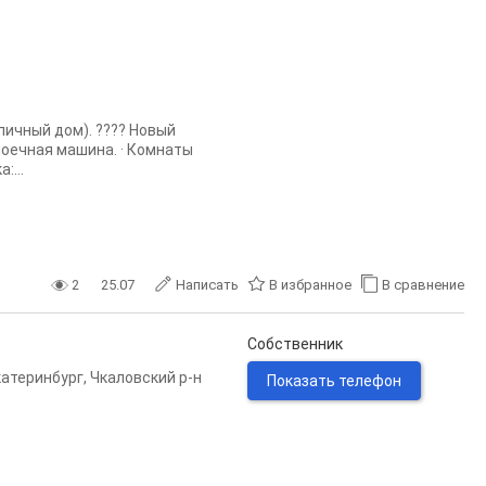
рпичный дом). ???? Новый
моечная машина. · Комнаты
:...
2
25.07
Написать
В избранное
В сравнение
Собственник
катеринбург
,
Чкаловский р-н
Показать телефон