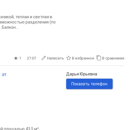
никой, теплая и светлая в
озможностью разделения (по
Балкон...
1
27.07
Написать
В избранное
В сравнение
 эт.
Дарья Юрьевна
Показать телефон
 площадью 43,5 м²,