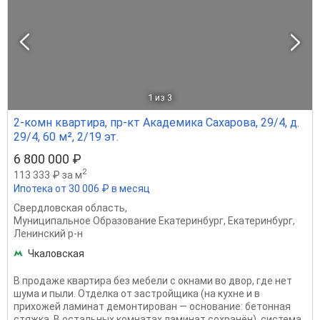
1
из 3
2-комн квартира, пр-кт Академика Сахарова, 29/4, д.
29/4, 60 м², 2/19 эт.
6 800 000 ₽
2
113 333 ₽ за м
Ипотека от 30 006 ₽ в месяц
Свердловская область
,
Муниципальное Образование Екатеринбург
,
Екатеринбург
,
Ленинский р-н
Чкаловская
В продаже квартира без мебели с окнами во двор, где нет
шума и пыли. Отделка от застройщика (на кухне и в
прихожей ламинат демонтирован — основание: бетонная
стяжка. В остальных комнатах ламинат сохранён), система