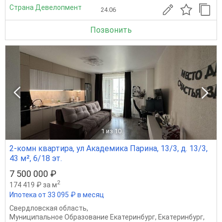
Страна Девелопмент
24.06
Позвонить
1
из 10
2-комн квартира, ул Академика Парина, 13/3, д. 13/3,
43 м², 6/18 эт.
7 500 000 ₽
2
174 419 ₽ за м
Ипотека от 33 095 ₽ в месяц
Свердловская область
,
Муниципальное Образование Екатеринбург
,
Екатеринбург
,