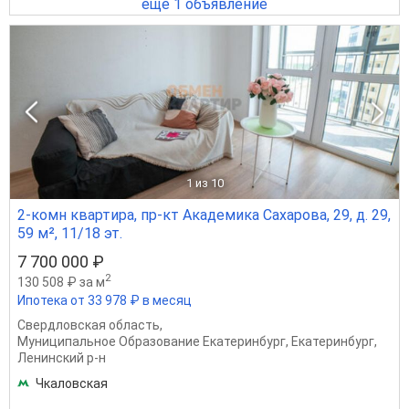
ещё 1 объявление
1
из 10
2-комн квартира, пр-кт Академика Сахарова, 29, д. 29,
59 м², 11/18 эт.
7 700 000 ₽
2
130 508 ₽ за м
Ипотека от 33 978 ₽ в месяц
Свердловская область
,
Муниципальное Образование Екатеринбург
,
Екатеринбург
,
Ленинский р-н
Чкаловская