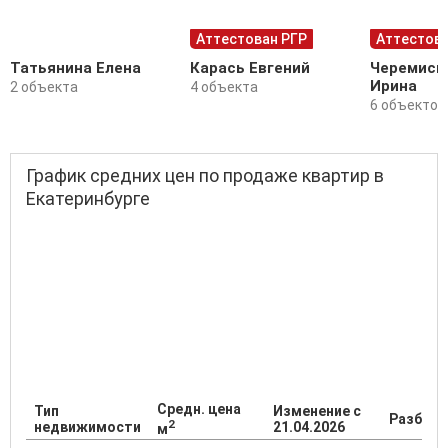
Аттестован РГР
Аттестова
Татьянина Елена
Карась Евгений
Черемиси
Ирина
2 объекта
4 объекта
6 объектов
График средних цен по продаже квартир в
Екатеринбурге
Средн. цена
Тип
Изменение с
Разброс
2
недвижимости
21.04.2026
м