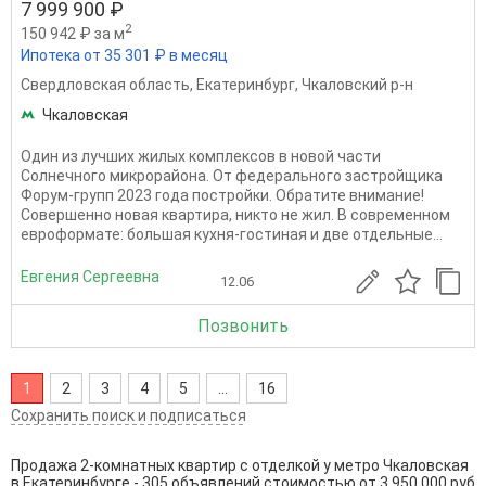
7 999 900 ₽
2
150 942 ₽ за м
Ипотека от 35 301 ₽ в месяц
Свердловская область
,
Екатеринбург
,
Чкаловский р-н
Чкаловская
Один из лучших жилых комплексов в новой части
Солнечного микрорайона. От федерального застройщика
Форум-групп 2023 года постройки. Обратите внимание!
Совершенно новая квартира, никто не жил. В современном
евроформате: большая кухня-гостиная и две отдельные...
Евгения Сергеевна
12.06
Позвонить
1
2
3
4
5
...
16
Сохранить поиск и подписаться
Продажа 2-комнатных квартир с отделкой у метро Чкаловская
в Екатеринбурге - 305 объявлений стоимостью от 3 950 000 руб