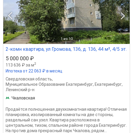
1
из 10
2-комн квартира, ул Громова, 136, д. 136, 44 м², 4/5 эт.
5 000 000 ₽
2
113 636 ₽ за м
Ипотека от 22 063 ₽ в месяц
Свердловская область
,
Муниципальное Образование Екатеринбург
,
Екатеринбург
,
Ленинский р-н
Чкаловская
Продаётся полноценная двухкомнатная квартира! Отличная
планировка, изолированный комнаты на две стороны,
раздельный сан.узел. Квартира расположена в
центральном, тихом, спальном районе города Екатеринбург.
На против дома прекрасный парк Чкалова, рядом...