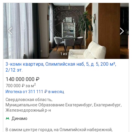
1
из 10
3-комн квартира, Олимпийская наб, 5, д. 5, 200 м²,
2/12 эт.
140 000 000 ₽
2
700 000 ₽ за м
Ипотека от 311 111 ₽ в месяц
Свердловская область
,
Муниципальное Образование Екатеринбург
,
Екатеринбург
,
Железнодорожный р-н
Динамо
В самом центре города, на Олимпийской набережной,