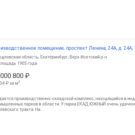
изводственное помещение, проспект Ленина, 24А, д. 24А, 1
рдловская область
,
Екатеринбург
,
Верх-Исетский р-н
лощадь 1905 года
 000 800 ₽
2
34 ₽ за м
дается производственно-складской комплекс, находящийся в ин
мышлeнных пapков в облaсти. У парка ЕКАД ЮЖНЫЙ очень удачно
левского тракта. На...