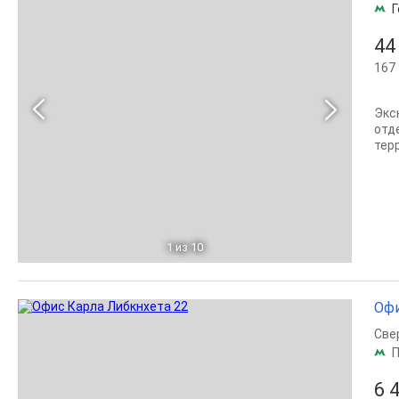
Г
44
167 
Экс
отд
терр
1
из 10
Офи
Све
П
6 