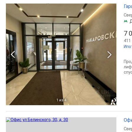
Гар
Све
7 
411 
Ипо
Про
лиф
спу
1
из 4
Офи
Све