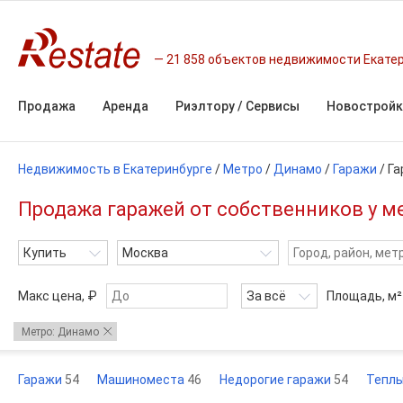
21 858 объектов недвижимости Екате
Продажа
Аренда
Риэлтору / Сервисы
Новостройк
Недвижимость в Екатеринбурге
/
Метро
/
Динамо
/
Гаражи
/
Га
Продажа гаражей от собственников у м
Купить
Москва
Макс цена, ₽
За всё
Площадь,
м²
Метро: Динамо
Гаражи
54
Машиноместа
46
Недорогие гаражи
54
Теплы