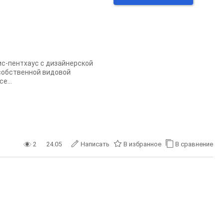
с-пентхаус с дизайнерской
 собственной видовой
e...
2
24.05
Написать
В избранное
В сравнение