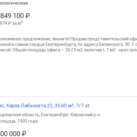
еологическая
 849 100 ₽
2
974 ₽ за м
клюзивное предложение, звоните! Продам представительский офи
елкой в самом сердце Екатеринбурга, по адресу Белинского, 30. С
асой. Общая площадь офиса — 267,9 м2, включает:,1 м2 - open spac
с, Карла Либкнхета 22, 35.60 м², 7/7 эт.
рдловская область
,
Екатеринбург
,
Кировский р-н
лощадь 1905 года
400 000 ₽