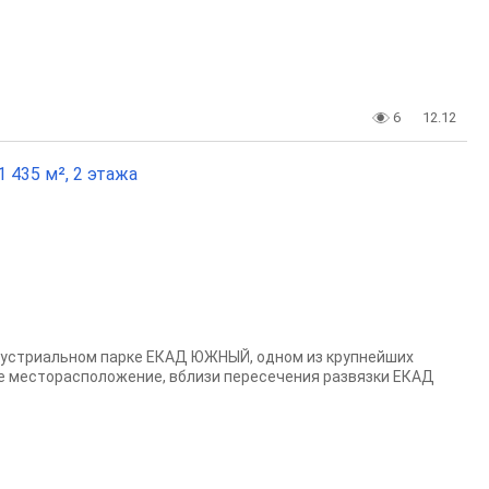
6
12.12
 435 м², 2 этажа
дустриальном парке ЕКАД ЮЖНЫЙ, одном из крупнейшиx
е месторасположение, вблизи пересечения развязки ЕКАД