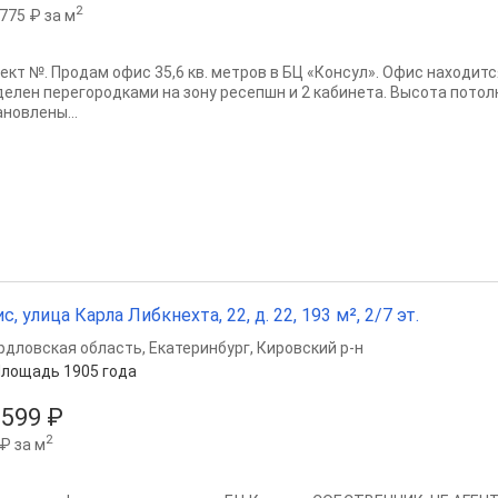
2
775 ₽ за м
ект №. Продам офис 35,6 кв. метров в БЦ «Консул». Офис находит
делен перегородками на зону ресепшн и 2 кабинета. Высота потолк
новлены...
с, улица Карла Либкнехта, 22, д. 22, 193 м², 2/7 эт.
рдловская область
,
Екатеринбург
,
Кировский р-н
лощадь 1905 года
 599 ₽
2
₽ за м