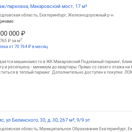
аж/парковка, Макаровский мост, 17 м²
рдловская область
,
Екатеринбург
,
Железнодорожный р-н
Динамо
000 000 ₽
2
765 ₽ за м
тека от 70 764 ₽ в месяц
дается машиноместо в ЖК Макаровский Подземный паркинг, бли
ту и ресепшену - минимум до квартиры. Прямо со своего этажа н
ститься в теплый паркинг. Дополнительно доступен к покупке: ЛОК
с, ул Белинского, 30, д. 30, 267 м², 9/9 эт.
рдловская область
,
Муниципальное Образование Екатеринбург
,
Е