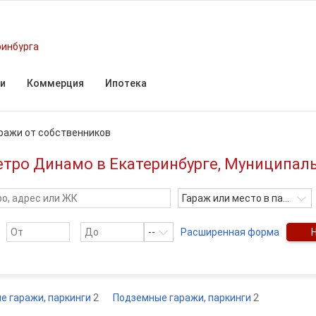
ринбурга
и
Коммерция
Ипотека
ражи от собственников
етро Динамо в Екатеринбурге, Муниципал
Гараж или место в паркинге
--
Расширенная форма
е гаражи, паркинги
2
Подземные гаражи, паркинги
2