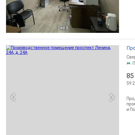
1
из 5
Про
Све
П
85
59 2
Про
прo
и По