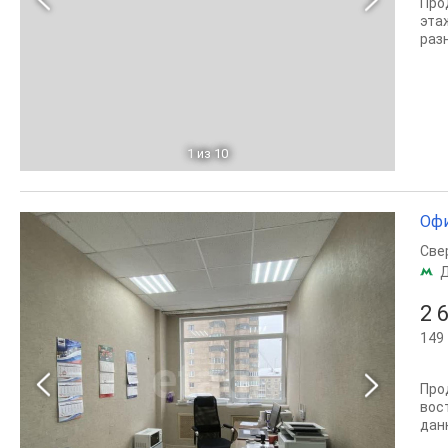
Про
эта
раз
1
из 10
Офи
Све
2 
149 
Про
вос
дан