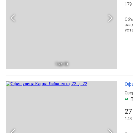
179 
Объ
раз
уста
1
из 10
Офи
Све
П
27
143 