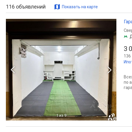
116
объявлений
Показать на карте
Гар
Све
3 
136 
Ипо
Все
по а
гар
1
из 9