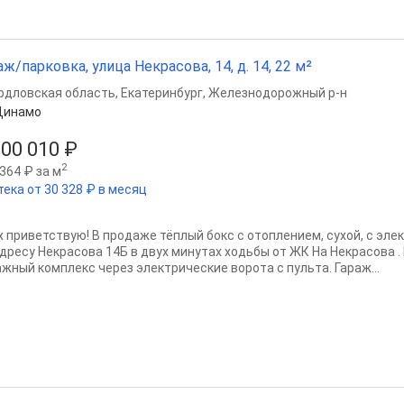
аж/парковка, улица Некрасова, 14, д. 14, 22 м²
рдловская область
,
Екатеринбург
,
Железнодорожный р-н
Динамо
000 010 ₽
2
364 ₽ за м
тека от 30 328 ₽ в месяц
х приветствую! В продаже тёплый бокс с отоплением, сухой, с э
дресу Некрасова 14Б в двух минутах ходьбы от ЖК На Некрасова . В
ажный комплекс через электрические ворота с пульта. Гараж...