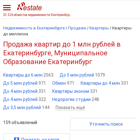
23 226 объектов недвижимости Екатеринбурга
Недвижимость в Екатеринбурге
/
Продажа
/
Квартиры
/
Квартиры
до миллиона
Продажа квартир до 1 млн рублей в
Екатеринбурге, Муниципальное
Образование Екатеринбург
Квартиры до 6 млн
2563
До 5 млн рублей
1079
До 5 млн рублей
971
Обмен
971
Квартиры до 4 млн
331
До 4 млн рублей
331
Квартиры эконом
331
До 4 млн рублей
322
Недорогие студии
248
До 3,5 млн рублей
144
Показать ещё
159
объявлений
Уточнить поиск
Показать на карте