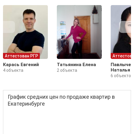
Аттестован РГР
Аттестова
Карась Евгений
Татьянина Елена
Павлычев
Наталья
4 объекта
2 объекта
6 объектов
График средних цен по продаже квартир в
Екатеринбурге