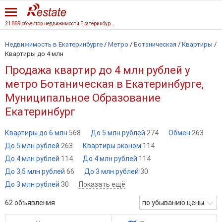
21 889 объектов недвижимости Екатеринбурга
Недвижимость в Екатеринбурге
/
Метро
/
Ботаническая
/
Квартиры
/
Квартиры до 4 млн
Продажа квартир до 4 млн рублей у
метро Ботаническая в Екатеринбурге,
Муниципальное Образование
Екатеринбург
Квартиры до 6 млн
568
До 5 млн рублей
274
Обмен
263
До 5 млн рублей
263
Квартиры эконом
114
До 4 млн рублей
114
До 4 млн рублей
114
До 3,5 млн рублей
66
До 3 млн рублей
30
До 3 млн рублей
30
Показать ещё
62
объявления
по убыванию цены