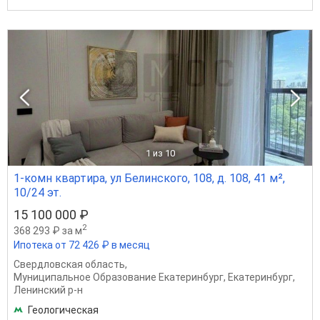
1
из 10
1-комн квартира, ул Белинского, 108, д. 108, 41 м²,
10/24 эт.
15 100 000 ₽
2
368 293 ₽ за м
Ипотека от 72 426 ₽ в месяц
Свердловская область
,
Муниципальное Образование Екатеринбург
,
Екатеринбург
,
Ленинский р-н
Геологическая