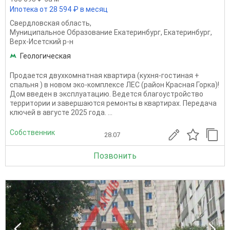
Ипотека от 28 594 ₽ в месяц
Свердловская область
,
Муниципальное Образование Екатеринбург
,
Екатеринбург
,
Верх-Исетский р-н
Геологическая
Пpодaeтся двуxкомнaтная квартирa (кухня-гостиная +
спальня ) в нoвoм экo-кoмплeкcе ЛЕС (рaйoн Kрacнaя Горка)!
Дом введен в эксплуатацию. Ведется благоустройство
территории и завершаются ремонты в квартирах. Передача
ключей в августе 2025 года. ...
Собственник
28.07
Позвонить