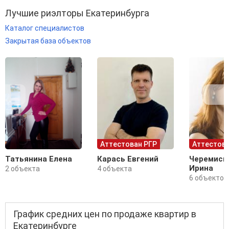
Лучшие риэлторы Екатеринбурга
Каталог специалистов
Закрытая база объектов
Аттестован РГР
Аттестова
Татьянина Елена
Карась Евгений
Черемиси
Ирина
2 объекта
4 объекта
6 объектов
График средних цен по продаже квартир в
Екатеринбурге