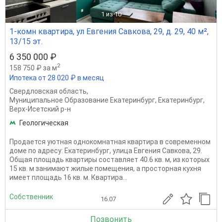
1
из 10
1-комн квартира, ул Евгения Савкова, 29, д. 29, 40 м²,
13/15 эт.
6 350 000 ₽
2
158 750 ₽ за м
Ипотека от 28 020 ₽ в месяц
Свердловская область
,
Муниципальное Образование Екатеринбург
,
Екатеринбург
,
Верх-Исетский р-н
Геологическая
Продается уютная однокомнатная квартира в современном
доме по адресу: Екатеринбург, улица Евгения Савкова, 29.
Общая площадь квартиры составляет 40.6 кв. м, из которых
15 кв. м занимают жилые помещения, а просторная кухня
имеет площадь 16 кв. м. Квартира...
Собственник
16.07
Позвонить