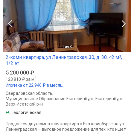
1
из 9
2-комн квартира, ул Ленинградская, 30, д. 30, 42 м²,
1/2 эт.
5 200 000 ₽
2
123 810 ₽ за м
Ипотека от 22 946 ₽ в месяц
Свердловская область
,
Муниципальное Образование Екатеринбург
,
Екатеринбург
,
Верх-Исетский р-н
Геологическая
Продается двухкомнатная квартира в Екатеринбурге на ул.
Ленинградская — выгодное предложение для тех, кто ищет