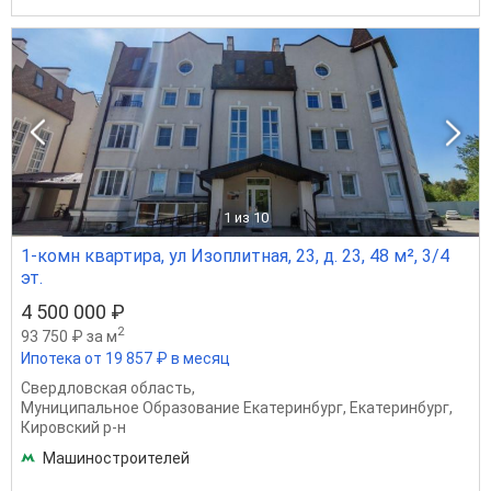
1
из 10
1-комн квартира, ул Изоплитная, 23, д. 23, 48 м², 3/4
эт.
4 500 000 ₽
2
93 750 ₽ за м
Ипотека от 19 857 ₽ в месяц
Свердловская область
,
Муниципальное Образование Екатеринбург
,
Екатеринбург
,
Кировский р-н
Машиностроителей