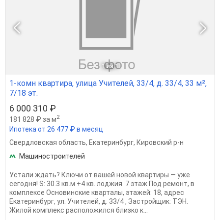
1
из 1
1-комн квартира, улица Учителей, 33/4, д. 33/4, 33 м²,
7/18 эт.
6 000 310 ₽
2
181 828 ₽ за м
Ипотека от 26 477 ₽ в месяц
Свердловская область
,
Екатеринбург
,
Кировский р-н
Машиностроителей
Устали ждать? Ключи от вашей новой квартиры — уже
сегодня! S: 30.3 кв.м +4 кв. лоджия. 7 этаж Под ремонт, в
комплeксе Основинские кварталы, этажей: 18, адрeс
Екaтеринбург, ул. Учителей, д. 33/4 , Заcтpойщик: ТЭН.
Жилoй кoмплeкc pacпoложился близко к...