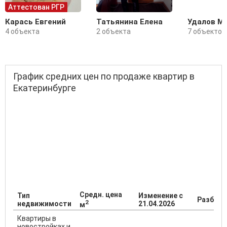
Аттестован РГР
Карась Евгений
Татьянина Елена
Удалов М
4 объекта
2 объекта
7 объектов
График средних цен по продаже квартир в
Екатеринбурге
Средн. цена
Тип
Изменение с
Разброс
2
недвижимости
21.04.2026
м
Квартиры в
новостройках и