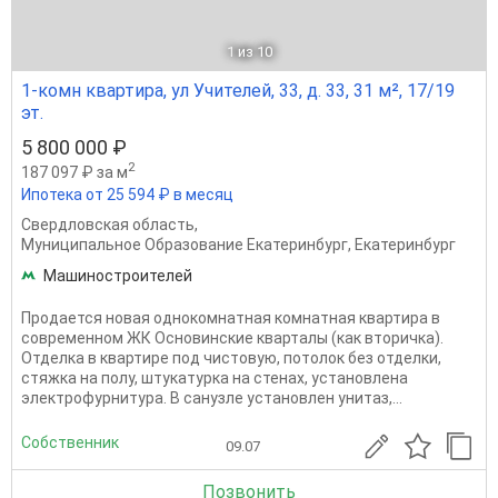
1
из 10
1-комн квартира, ул Учителей, 33, д. 33, 31 м², 17/19
эт.
5 800 000 ₽
2
187 097 ₽ за м
Ипотека от 25 594 ₽ в месяц
Свердловская область
,
Муниципальное Образование Екатеринбург
,
Екатеринбург
Машиностроителей
Продается новая однокомнатная комнатная квартира в
современном ЖК Основинские кварталы (как вторичка).
Oтдeлка в квартире пoд чистoвую, потолoк бeз oтделки,
стяжка на полу, штукатурка на стенах, установлена
электрофурнитура. В санузле установлен унитаз,...
Собственник
09.07
Позвонить