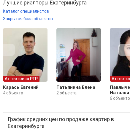
Лучшие риэлторы Екатеринбурга
Каталог специалистов
Закрытая база объектов
Аттестован РГР
Аттестова
Карась Евгений
Татьянина Елена
Павлычев
Наталья
4 объекта
2 объекта
6 объектов
График средних цен по продаже квартир в
Екатеринбурге