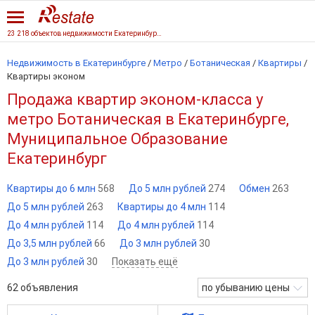
23 218 объектов недвижимости Екатеринбурга
Недвижимость в Екатеринбурге
/
Метро
/
Ботаническая
/
Квартиры
/
Квартиры эконом
Продажа квартир эконом-класса у
метро Ботаническая в Екатеринбурге,
Муниципальное Образование
Екатеринбург
Квартиры до 6 млн
568
До 5 млн рублей
274
Обмен
263
До 5 млн рублей
263
Квартиры до 4 млн
114
До 4 млн рублей
114
До 4 млн рублей
114
До 3,5 млн рублей
66
До 3 млн рублей
30
До 3 млн рублей
30
Показать ещё
62
объявления
по убыванию цены