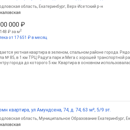
рдловская область
,
Екатеринбург
,
Верх-Исетский р-н
каловская
000 000 ₽
2
148 ₽ за м
тека от 17 651 ₽ в месяц
дается уютная квартира в зеленом, спальном районе города. Рядо
ла № 85, в 1 км ТРЦ Радуга парк и Мега с хорошей транспортной 
нтру города до которого 5 км. Квартира в основном использовалась
омн квартира, ул Амундсена, 74, д. 74, 63 м², 5/9 эт.
рдловская область
,
Муниципальное Образование Екатеринбург
,
Е
каловская