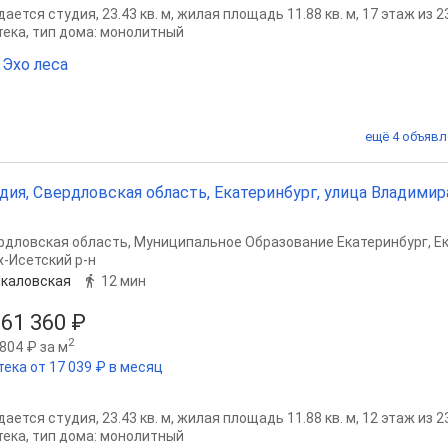
ается студия, 23.43 кв. м, жилая площадь 11.88 кв. м, 17 этаж из 
тека, тип дома: монолитный
Эхо леса
ещё 4 объявл
дия, Свердловская область, Екатеринбург, улица Владимира
рдловская область
,
Муниципальное Образование Екатеринбург
,
Е
х-Исетский р-н
каловская
12 мин
861 360 ₽
2
804 ₽ за м
тека от 17 039 ₽ в месяц
ается студия, 23.43 кв. м, жилая площадь 11.88 кв. м, 12 этаж из 
тека, тип дома: монолитный