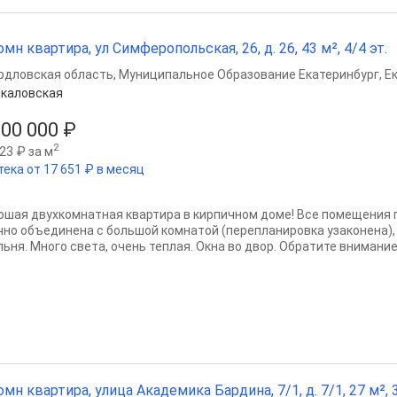
омн квартира, ул Симферопольская, 26, д. 26, 43 м², 4/4 эт.
рдловская область
,
Муниципальное Образование Екатеринбург
,
Е
каловская
000 000 ₽
2
23 ₽ за м
тека от 17 651 ₽ в месяц
ошая двухкомнатная квартира в кирпичном доме! Все помещения 
чно объединена с большой комнатой (перепланировка узаконена),
ьня. Много света, очень теплая. Окна во двор. Обратите внимание!
омн квартира, улица Академика Бардина, 7/1, д. 7/1, 27 м², 3