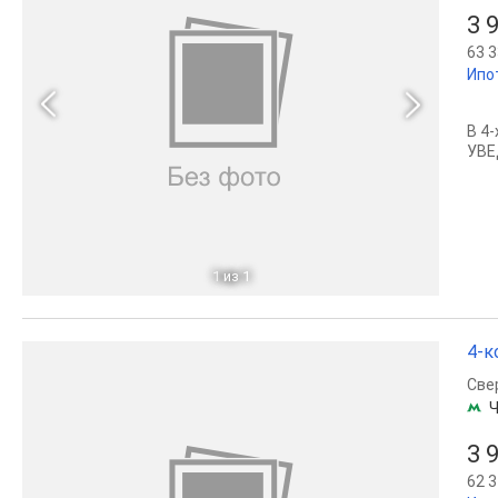
3 
63 3
Ипо
В 4
УВЕ
1
из 1
4-к
Све
Ч
3 
62 3