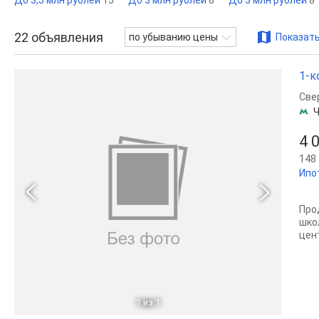
До 3,5 млн рублей
15
До 3 млн рублей
8
До 3 млн рублей
8
22
объявления
по убыванию цены
Показать
1-к
Све
Ч
4 
148 
Ипо
Про
шко
цен
1
из 1