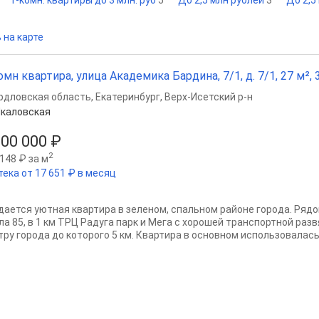
1-комн. квартиры до 3 млн. руб
5
До 2,5 млн рублей
3
До 2,5
 на карте
омн квартира, улица Академика Бардина, 7/1, д. 7/1, 27 м², 3
рдловская область
,
Екатеринбург
,
Верх-Исетский р-н
каловская
000 000 ₽
2
148 ₽ за м
тека от 17 651 ₽ в месяц
дается уютная квартира в зеленом, спальном районе города. Рядо
ла 85, в 1 км ТРЦ Радуга парк и Мега с хорошей транспортной раз
тру города до которого 5 км. Квартира в основном использовалась.