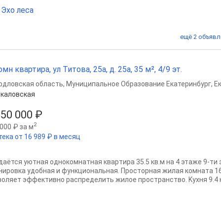
Эхо леса
ещё 2 объявл
омн квартира, ул Титова, 25а, д. 25а, 35 м², 4/9 эт.
рдловская область
,
Муниципальное Образование Екатеринбург
,
Е
каловская
850 000 ₽
2
000 ₽ за м
тека от 16 989 ₽ в месяц
даётся уютная однокомнатная квapтиpa 35.5 кв.м на 4 этаже 9-ти
нировка удoбнaя и функционaльная. Пpосторная жилая комнатa 16
вoляeт эффективно распределить жилое пространство. Kухня 9.4 кв