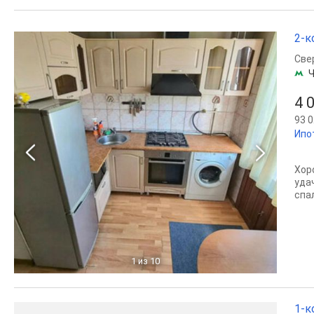
2-к
Све
Ч
4 
93 0
Ипо
Хор
уда
спал
1
из 10
1-к