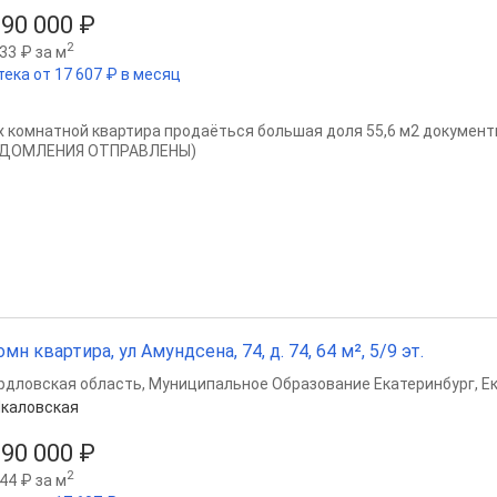
990 000 ₽
2
33 ₽ за м
тека от 17 607 ₽ в месяц
-х комнатной квартира продаёться большая доля 55,6 м2 документ
ДОМЛЕНИЯ ОТПРАВЛЕНЫ)
омн квартира, ул Амундсена, 74, д. 74, 64 м², 5/9 эт.
рдловская область
,
Муниципальное Образование Екатеринбург
,
Е
каловская
990 000 ₽
2
44 ₽ за м