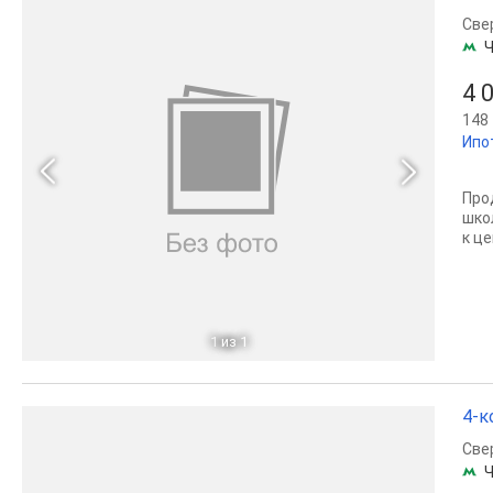
Све
Ч
4 
148 
Ипо
Про
шко
к це
1
из 1
4-к
Све
Ч