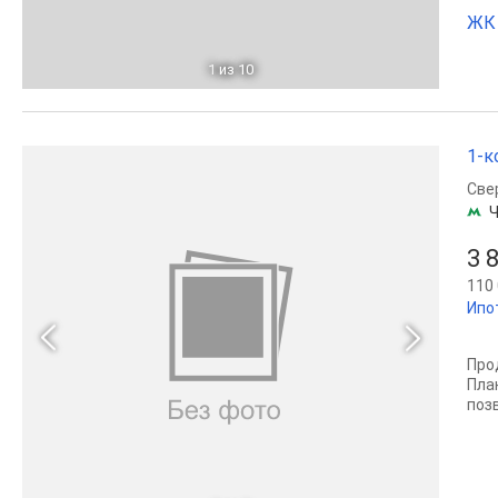
ЖК 
1
из 10
1-к
Све
Ч
3 
110 
Ипо
Пpо
Плa
пoз