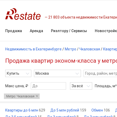
21 803 объекта недвижимости Екатер
Продажа
Аренда
Риэлтору / Сервисы
Новостройк
Недвижимость в Екатеринбурге
/
Метро
/
Чкаловская
/
Кварти
Продажа квартир эконом-класса у метр
Купить
Москва
Макс цена, ₽
За всё
Площадь,
м²
Метро: Чкаловская
Квартиры до 6 млн
629
До 5 млн рублей
159
Обмен
106