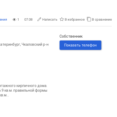
ения
1
07.08
Написать
В избранное
В сравнение
Собственник
катеринбург
,
Чкаловский р-н
Показать телефон
 этажного кирпичного дома.
.9 кв.м. правильной формы
.м...