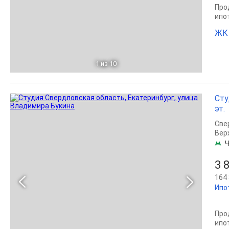
Прод
ипо
ЖК 
1
из 10
Сту
эт.
Све
Вер
Ч
3 
164 
Ипо
Прод
ипо