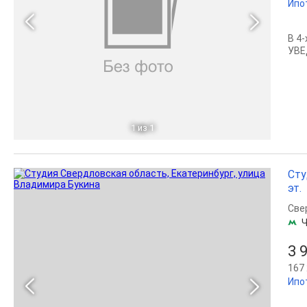
Ипо
В 4
УВЕ
1
из 1
Сту
эт.
Све
Ч
3 
167 
Ипо