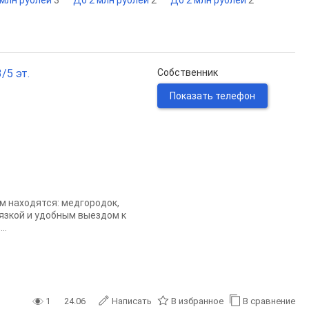
 млн рублей
3
До 2 млн рублей
2
До 2 млн рублей
2
/5 эт.
Собственник
Показать телефон
м находятся: медгородок,
вязкой и удобным выездом к
..
1
24.06
Написать
В избранное
В сравнение