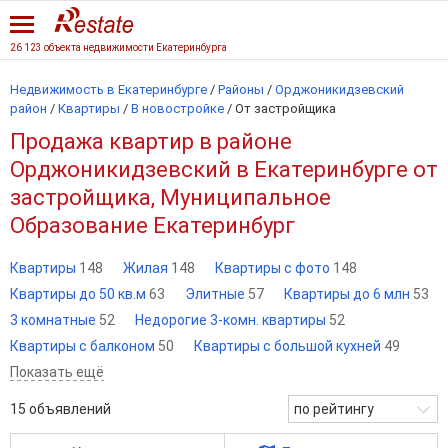
26 123 объекта недвижимости Екатеринбурга
Недвижимость в Екатеринбурге
/
Районы
/
Орджоникидзевский
район
/
Квартиры
/
В новостройке
/
От застройщика
Продажа квартир в районе
Орджоникидзевский в Екатеринбурге от
застройщика, Муниципальное
Образование Екатеринбург
Квартиры
148
Жилая
148
Квартиры с фото
148
Квартиры до 50 кв.м
63
Элитные
57
Квартиры до 6 млн
53
3 комнатные
52
Недорогие 3-комн. квартиры
52
Квартиры с балконом
50
Квартиры с большой кухней
49
Показать ещё
15
объявлений
по рейтингу