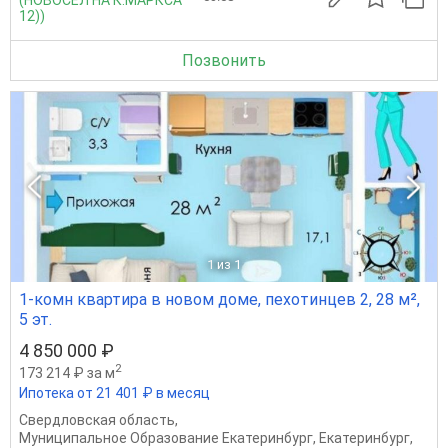
(НОВОСЁЛ НА К.МАРКСА
12))
Позвонить
1
из 1
1-комн квартира в новом доме, пехотинцев 2, 28 м²,
5 эт.
4 850 000 ₽
2
173 214 ₽ за м
Ипотека от 21 401 ₽ в месяц
Свердловская область
,
Муниципальное Образование Екатеринбург
,
Екатеринбург
,