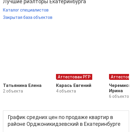
Лучшие риэлторы Екатеринбурга
Каталог специалистов
Закрытая база объектов
Аттестован РГР
Аттестова
Татьянина Елена
Карась Евгений
Черемиси
Ирина
2 объекта
4 объекта
6 объектов
График средних цен по продаже квартир в
районе Орджоникидзевский в Екатеринбурге