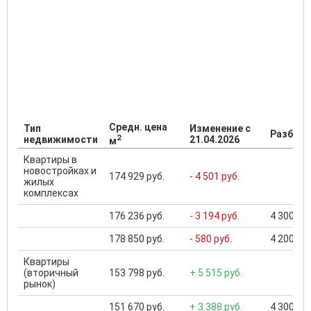
Средн. цена
Тип
Изменение с
Разброс
2
недвижимости
21.04.2026
м
Квартиры в
новостройках и
174 929 руб.
- 4 501 руб.
жилых
комплексах
176 236 руб.
- 3 194 руб.
4 300 000
178 850 руб.
- 580 руб.
4 200 000
Квартиры
(вторичный
153 798 руб.
+ 5 515 руб.
рынок)
151 670 руб.
+ 3 388 руб.
4 300 000