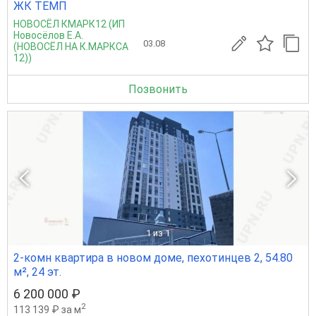
ЖК ТЕМП
НОВОСЁЛ КМАРК12 (ИП
Новосёлов Е.А.
03.08
(НОВОСЁЛ НА К.МАРКСА
12))
Позвонить
1
из 1
2-комн квартира в новом доме, пехотинцев 2, 54.80
м², 24 эт.
6 200 000 ₽
2
113 139 ₽ за м