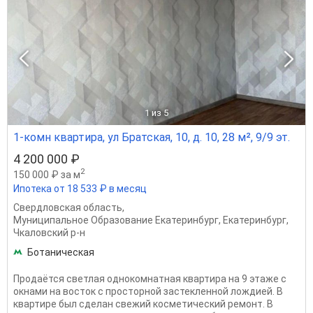
1
из 5
1-комн квартира, ул Братская, 10, д. 10, 28 м², 9/9 эт.
4 200 000 ₽
2
150 000 ₽ за м
Ипотека от 18 533 ₽ в месяц
Свердловская область
,
Муниципальное Образование Екатеринбург
,
Екатеринбург
,
Чкаловский р-н
Ботаническая
Продаётся светлая однокомнатная квартира на 9 этаже с
окнами на восток с просторной застекленной лождией. В
квартире был сделан свежий косметический ремонт. В