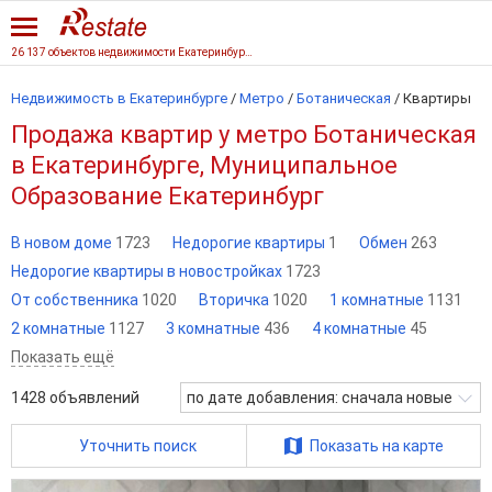
26 137 объектов недвижимости Екатеринбурга
Недвижимость в Екатеринбурге
/
Метро
/
Ботаническая
/
Квартиры
Продажа квартир у метро Ботаническая
в Екатеринбурге, Муниципальное
Образование Екатеринбург
В новом доме
1723
Недорогие квартиры
1
Обмен
263
Недорогие квартиры в новостройках
1723
От собственника
1020
Вторичка
1020
1 комнатные
1131
2 комнатные
1127
3 комнатные
436
4 комнатные
45
Показать ещё
1428
объявлений
по дате добавления: сначала новые
Уточнить поиск
Показать на карте