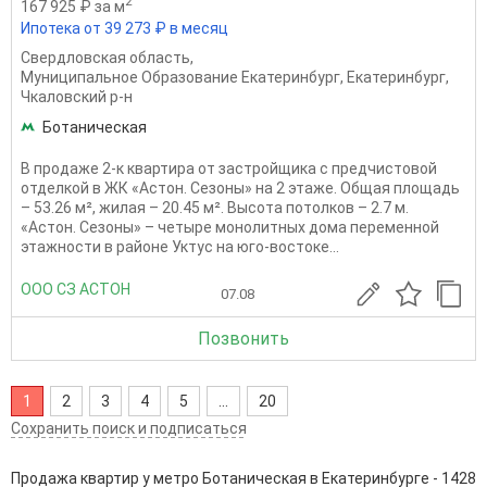
2
167 925 ₽ за м
Ипотека от 39 273 ₽ в месяц
Свердловская область
,
Муниципальное Образование Екатеринбург
,
Екатеринбург
,
Чкаловский р-н
Ботаническая
В продаже 2-к квартира от застройщика с предчистовой
отделкой в ЖК «Астон. Сезоны» на 2 этаже. Общая площадь
– 53.26 м², жилая – 20.45 м². Высота потолков – 2.7 м.
«Астон. Сезоны» – четыре монолитных дома переменной
этажности в районе Уктус на юго-востоке...
ООО СЗ АСТОН
07.08
Позвонить
1
2
3
4
5
...
20
Сохранить поиск и подписаться
Продажа квартир у метро Ботаническая в Екатеринбурге - 1428