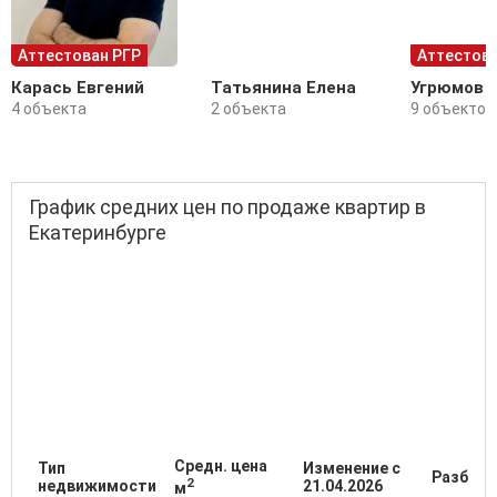
Аттестован РГР
Аттестова
Карась Евгений
Татьянина Елена
Угрюмов 
4 объекта
2 объекта
9 объектов
График средних цен по продаже квартир в
Екатеринбурге
Средн. цена
Тип
Изменение с
Разброс
2
недвижимости
21.04.2026
м