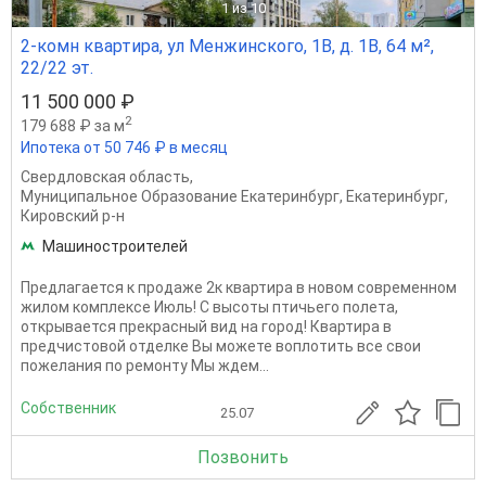
1
из 10
2-комн квартира, ул Менжинского, 1В, д. 1В, 64 м²,
22/22 эт.
11 500 000 ₽
2
179 688 ₽ за м
Ипотека от 50 746 ₽ в месяц
Свердловская область
,
Муниципальное Образование Екатеринбург
,
Екатеринбург
,
Кировский р-н
Машиностроителей
Предлагается к продаже 2к квартира в новом современном
жилом комплексе Июль! С высоты птичьего полета,
открывается прекрасный вид на город! Квартира в
предчистовой отделке Вы можете воплотить все свои
пожелания по ремонту Мы ждем...
Собственник
25.07
Позвонить