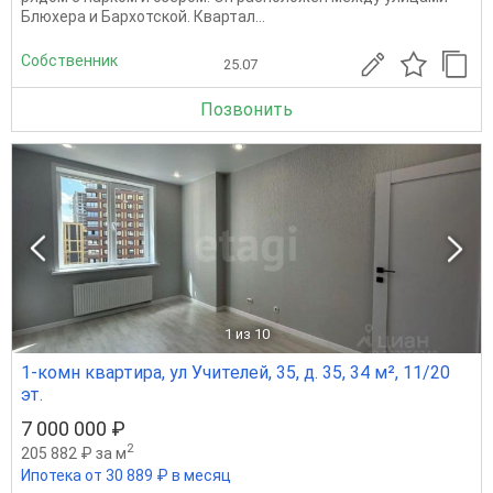
Блюхера и Бархотской. Квартал...
Собственник
25.07
Позвонить
1
из 10
1-комн квартира, ул Учителей, 35, д. 35, 34 м², 11/20
эт.
7 000 000 ₽
2
205 882 ₽ за м
Ипотека от 30 889 ₽ в месяц