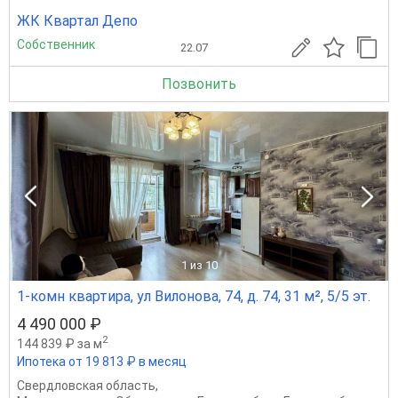
ЖК Квартал Депо
Собственник
22.07
Позвонить
1
из 10
1-комн квартира, ул Вилонова, 74, д. 74, 31 м², 5/5 эт.
4 490 000 ₽
2
144 839 ₽ за м
Ипотека от 19 813 ₽ в месяц
Свердловская область
,