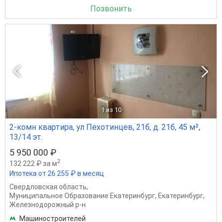
Позвонить
1
из 10
2-комн квартира, ул Пехотинцев, 21б, д. 21б, 45 м²,
13/14 эт.
5 950 000 ₽
2
132 222 ₽ за м
Ипотека от 26 255 ₽ в месяц
Свердловская область
,
Муниципальное Образование Екатеринбург
,
Екатеринбург
,
Железнодорожный р-н
Машиностроителей