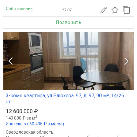
Собственник
27.07
Позвонить
1
из 10
3-комн квартира, ул Блюхера, 97, д. 97, 90 м², 14/26
эт.
12 600 000 ₽
2
140 000 ₽ за м
Ипотека от 60 435 ₽ в месяц
Свердловская область
,