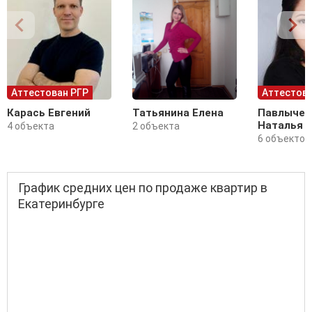
Аттестован РГР
Аттестова
Карась Евгений
Татьянина Елена
Павлычев
Наталья
4 объекта
2 объекта
6 объектов
График средних цен по продаже квартир в
Екатеринбурге