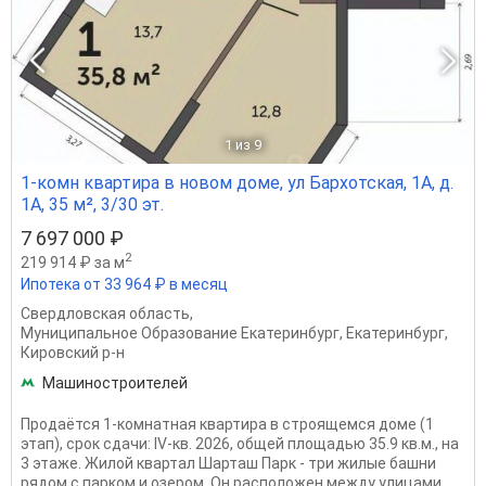
1
из 9
1-комн квартира в новом доме, ул Бархотская, 1А, д.
1А, 35 м², 3/30 эт.
7 697 000 ₽
2
219 914 ₽ за м
Ипотека от 33 964 ₽ в месяц
Свердловская область
,
Муниципальное Образование Екатеринбург
,
Екатеринбург
,
Кировский р-н
Машиностроителей
Продаётся 1-комнатная квартира в строящемся доме (1
этап), срок сдачи: IV-кв. 2026, общей площадью 35.9 кв.м., на
3 этаже. Жилой квартал Шарташ Парк - три жилые башни
рядом с парком и озером. Он расположен между улицами