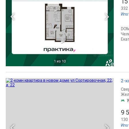
15
332 
Ипо
DOM
Чел
Ека
1
из 10
2-к
Све
Жел
У
9 
130 
Ипо