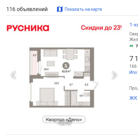
116
объявлений
Показать на карте
1-к
Све
Жел
У
7 
166 
Ипо
Прод
ЖК 
1
из 10