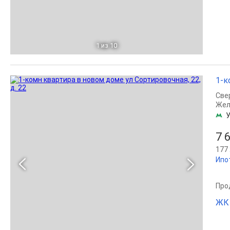
1
из 10
1-к
Све
Жел
У
7 
177 
Ипо
Прод
ЖК 