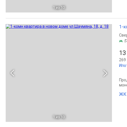
1
из 10
1-к
Све
Г
13
269 
Ипо
Прод
мон
ЖК
1
из 10