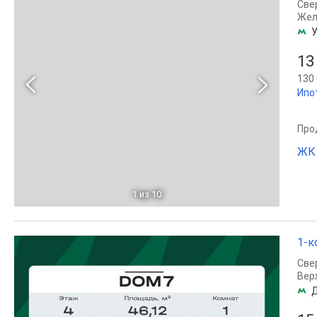
Све
Жел
У
13
130 
Ипо
Прод
ЖК 
1
из 10
1-к
Све
Вер