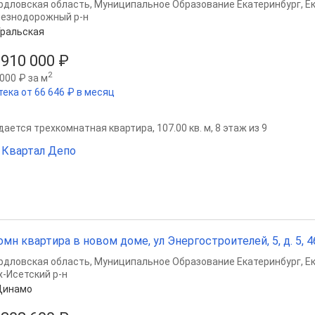
рдловская область
,
Муниципальное Образование Екатеринбург
,
Е
езнодорожный р-н
ральская
 910 000 ₽
2
000 ₽ за м
тека от 66 646 ₽ в месяц
ается трехкомнатная квартира, 107.00 кв. м, 8 этаж из 9
Квартал Депо
омн квартира в новом доме, ул Энергостроителей, 5, д. 5, 46
рдловская область
,
Муниципальное Образование Екатеринбург
,
Е
х-Исетский р-н
Динамо