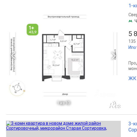
1-к
Све
Ч
5 
135 
Ипо
Прод
мон
ЖК 
1
из 10
3-к
Сор