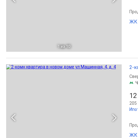
Прод
ЖК 
1
из 10
2-к
Све
Ч
12
205 
Ипо
Прод
ЖК 