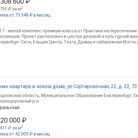
 308 600 ₽
2
795 ₽ за м
тека от 73 348 ₽ в месяц
 7 - жилой комплекс премиум-класса от Практики на пересечении
юскинцев. Проект расположен в центре деловой и культурной жиз
теринбург-Сити, Ельцин Центр, Театр Драмы и набережная Исети, 
омн квартира в новом доме, ул Сортировочная, 22, д. 22, 73 
рдловская область
,
Муниципальное Образование Екатеринбург
,
Е
езнодорожный р-н
ральская
520 000 ₽
2
411 ₽ за м
тека от 42 009 ₽ в месяц