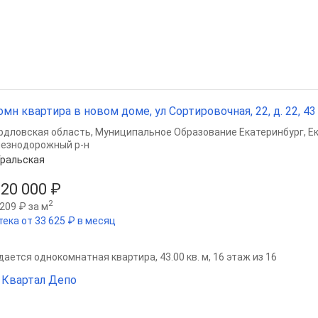
омн квартира в новом доме, ул Сортировочная, 22, д. 22, 43 
рдловская область
,
Муниципальное Образование Екатеринбург
,
Е
езнодорожный р-н
ральская
620 000 ₽
2
209 ₽ за м
тека от 33 625 ₽ в месяц
ается однокомнатная квартира, 43.00 кв. м, 16 этаж из 16
Квартал Депо