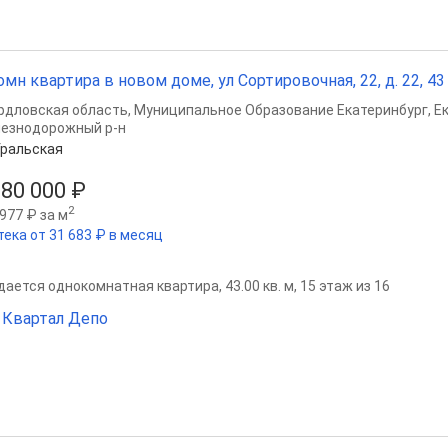
омн квартира в новом доме, ул Сортировочная, 22, д. 22, 43 
рдловская область
,
Муниципальное Образование Екатеринбург
,
Е
езнодорожный р-н
ральская
180 000 ₽
2
977 ₽ за м
тека от 31 683 ₽ в месяц
ается однокомнатная квартира, 43.00 кв. м, 15 этаж из 16
Квартал Депо