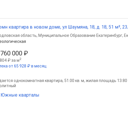
омн квартира в новом доме, ул Шаумяна, 18, д. 18, 51 м², 23
рдловская область
,
Муниципальное Образование Екатеринбург
,
Е
еологическая
 760 000 ₽
2
804 ₽ за м
тека от 65 928 ₽ в месяц
ается однокомнатная квартира, 51.00 кв. м, жилая площадь 13.80 кв
олитный
 Южные кварталы