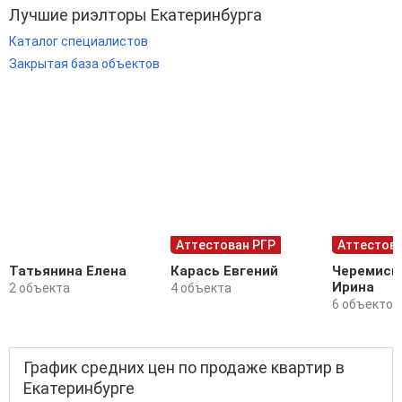
Лучшие риэлторы Екатеринбурга
Каталог специалистов
Закрытая база объектов
Аттестован РГР
Аттестова
Татьянина Елена
Карась Евгений
Черемиси
Ирина
2 объекта
4 объекта
6 объектов
График средних цен по продаже квартир в
Екатеринбурге