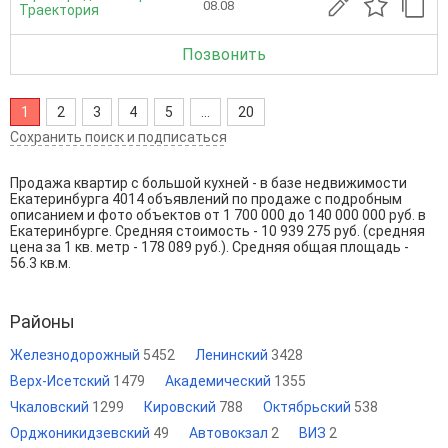
08.08
Траектория
Позвонить
1
2
3
4
5
...
20
Сохранить поиск и подписаться
Продажа квартир с большой кухней - в базе недвижимости
Екатеринбурга 4014 объявлений по продаже с подробным
описанием и фото объектов от
1 700 000
до
140 000 000
руб. в
Екатеринбурге. Средняя стоимость - 10 939 275 руб. (средняя
цена за 1 кв. метр - 178 089 руб.). Средняя общая площадь -
56.3 кв.м.
Районы
Железнодорожный
5452
Ленинский
3428
Верх-Исетский
1479
Академический
1355
Чкаловский
1299
Кировский
788
Октябрьский
538
Орджоникидзевский
49
Автовокзал
2
ВИЗ
2