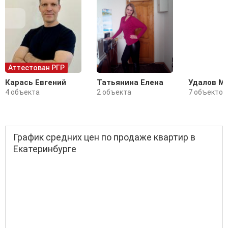
Аттестован РГР
Карась Евгений
Татьянина Елена
Удалов М
4 объекта
2 объекта
7 объектов
График средних цен по продаже квартир в
Екатеринбурге