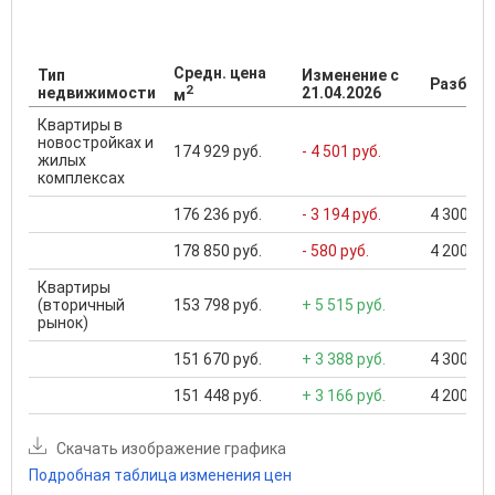
Средн. цена
Тип
Изменение с
Разброс
2
недвижимости
21.04.2026
м
Квартиры в
новостройках и
174 929 руб.
- 4 501 руб.
жилых
комплексах
176 236 руб.
- 3 194 руб.
4 300 000
178 850 руб.
- 580 руб.
4 200 000
Квартиры
(вторичный
153 798 руб.
+ 5 515 руб.
рынок)
151 670 руб.
+ 3 388 руб.
4 300 000
151 448 руб.
+ 3 166 руб.
4 200 000
Скачать изображение графика
Подробная таблица изменения цен