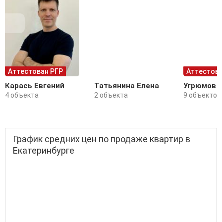
Аттестован РГР
Аттестова
Карась Евгений
Татьянина Елена
Угрюмов 
4 объекта
2 объекта
9 объектов
График средних цен по продаже квартир в
Екатеринбурге