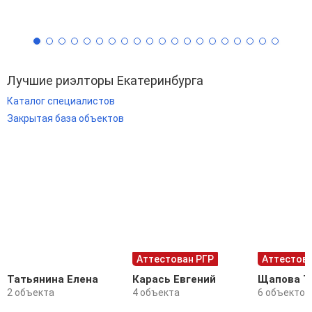
Лучшие риэлторы Екатеринбурга
Каталог специалистов
Закрытая база объектов
Аттестован РГР
Аттестова
Татьянина Елена
Карась Евгений
Щапова Т
2 объекта
4 объекта
6 объектов