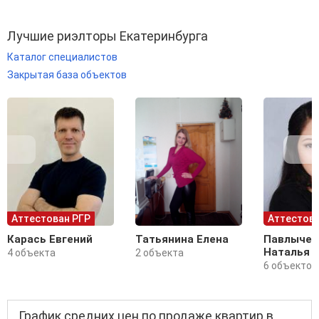
Лучшие риэлторы Екатеринбурга
Каталог специалистов
Закрытая база объектов
Аттестован РГР
Аттестова
Карась Евгений
Татьянина Елена
Павлычев
Наталья
4 объекта
2 объекта
6 объектов
График средних цен по продаже квартир в