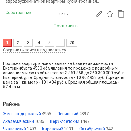
евродвухкомнатной квартиры: кухня-гостиная...
Собственник
06.07
Позвонить
1
2
3
4
5
...
20
Сохранить поиск и подписаться
Продажа квартир в новых домах - в базе недвижимости
Екатеринбурга 4533 объявления по продаже с подробным
описанием и фото объектов от
3 861 358
до
360 300 000
руб. в
Екатеринбурге. Средняя стоимость - 10 902 938 руб. (средняя
цена за 1 кв. метр - 181 434 руб.). Средняя общая площадь -
57.4 кв.м.
Районы
Железнодорожный
4955
Ленинский
4397
Академический
1686
Верх-Исетский
1497
Чкаловский
1493
Кировский
1031
Октябрьский
342