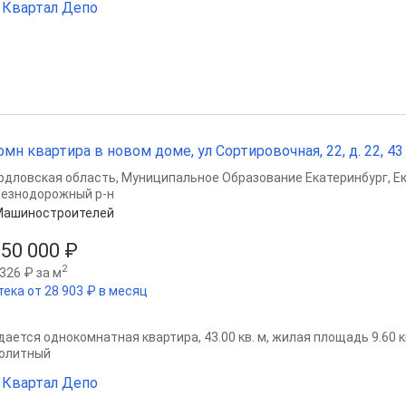
Квартал Депо
омн квартира в новом доме, ул Сортировочная, 22, д. 22, 43 
рдловская область
,
Муниципальное Образование Екатеринбург
,
Е
езнодорожный р-н
Машиностроителей
550 000 ₽
2
326 ₽ за м
тека от 28 903 ₽ в месяц
ается однокомнатная квартира, 43.00 кв. м, жилая площадь 9.60 кв.
олитный
Квартал Депо