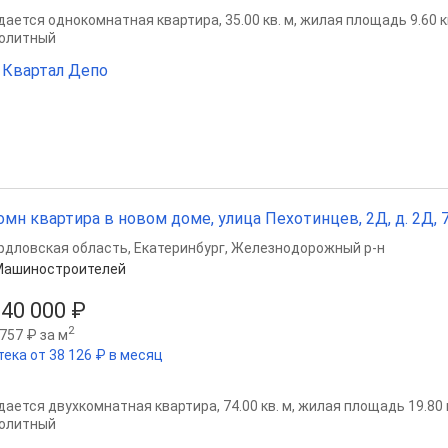
ается однокомнатная квартира, 35.00 кв. м, жилая площадь 9.60 кв.
олитный
Квартал Депо
омн квартира в новом доме, улица Пехотинцев, 2Д, д. 2Д, 74
рдловская область
,
Екатеринбург
,
Железнодорожный р-н
Машиностроителей
640 000 ₽
2
757 ₽ за м
тека от 38 126 ₽ в месяц
ается двухкомнатная квартира, 74.00 кв. м, жилая площадь 19.80 кв
олитный