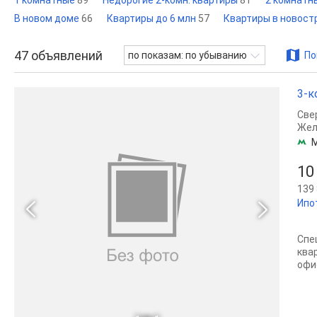
1 комнатные
89
Недорогие 2-комн. квартиры
81
2 комнатн
В новом доме
66
Квартиры до 6 млн
57
Квартиры в новост
47
объявлений
по показам: по убыванию
По
3-к
Све
Жел
10
139 
Ипо
Спе
ква
офи