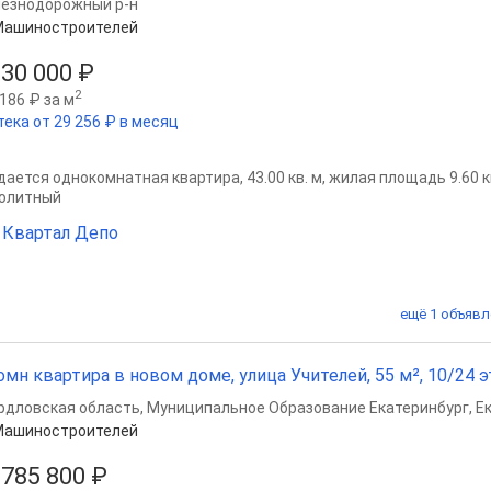
езнодорожный р-н
Машиностроителей
630 000 ₽
2
186 ₽ за м
тека от 29 256 ₽ в месяц
ается однокомнатная квартира, 43.00 кв. м, жилая площадь 9.60 кв.
олитный
Квартал Депо
ещё 1 объявл
омн квартира в новом доме, улица Учителей, 55 м², 10/24 э
рдловская область
,
Муниципальное Образование Екатеринбург
,
Е
Машиностроителей
 785 800 ₽