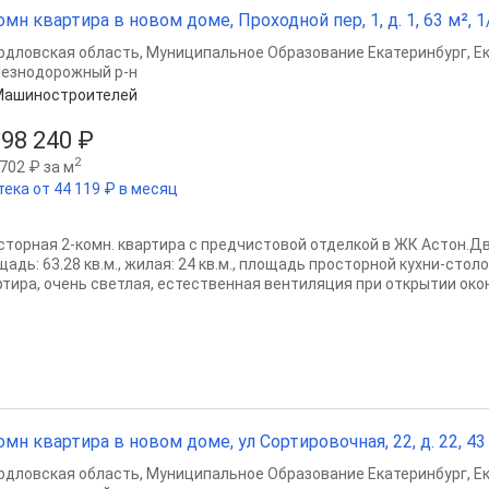
омн квартира в новом доме, Проходной пер, 1, д. 1, 63 м², 1/
рдловская область
,
Муниципальное Образование Екатеринбург
,
Е
езнодорожный р-н
Машиностроителей
998 240 ₽
2
702 ₽ за м
тека от 44 119 ₽ в месяц
сторная 2-комн. квартира с предчистовой отделкой в ЖК Астон.Д
адь: 63.28 кв.м., жилая: 24 кв.м., площадь просторной кухни-столов
ртира, очень светлая, естественная вентиляция при открытии окон.
омн квартира в новом доме, ул Сортировочная, 22, д. 22, 43 
рдловская область
,
Муниципальное Образование Екатеринбург
,
Е