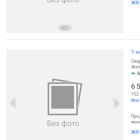
ЖК 
1
из 1
1-к
Све
Жел
6 
152 
Ипо
Прод
мон
ЖК 