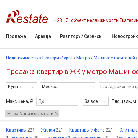
23 171 объект недвижимости Екатери
Продажа
Аренда
Риэлтору / Сервисы
Новостройк
Недвижимость в Екатеринбурге
/
Метро
/
Машиностроителей
Продажа квартир в ЖК у метро Машинос
Купить
Москва
Макс цена, ₽
За всё
Площадь,
м²
Метро: Машиностроителей
Квартиры
221
Жилая
221
Квартиры с фото
221
Элитны