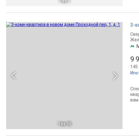
1
из 1
3-к
Све
Жел
9 
145 
Ипо
Спе
ква
вам
1
из 10