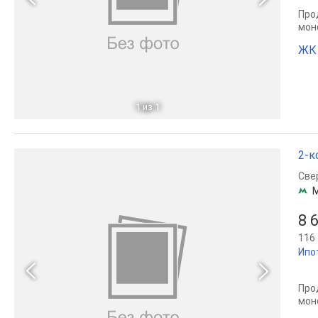
Прод
мон
ЖК 
1
из 1
2-к
Све
8 
116 
Ипо
Прод
мон