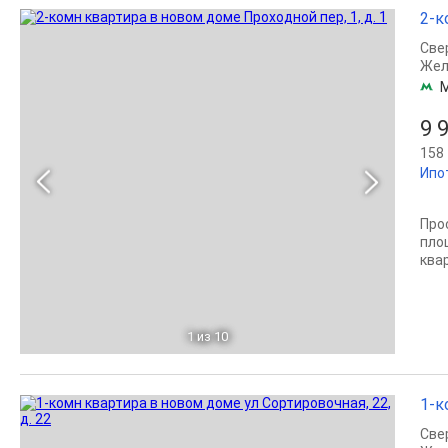
2-к
Све
Жел
9 
158 
Ипо
Про
площ
ква
1
из 10
1-к
Све