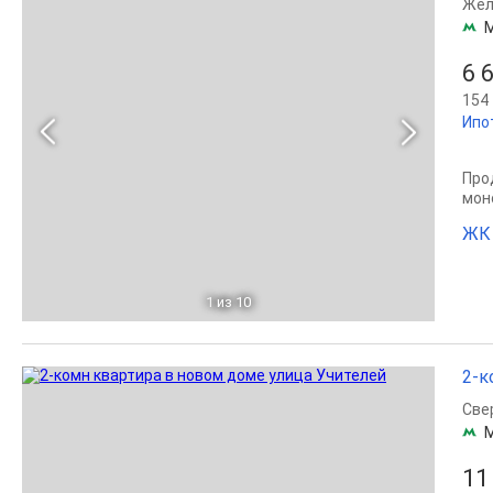
Жел
6 
154 
Ипо
Прод
мон
ЖК 
1
из 10
2-к
Све
11