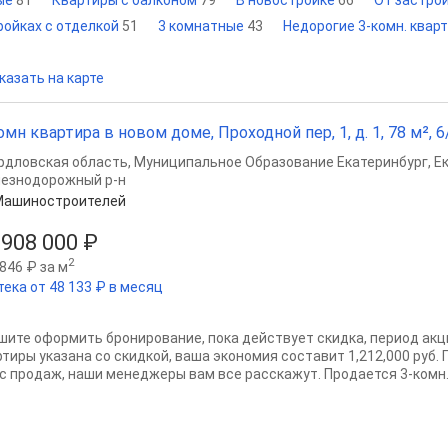
ые
81
Квартиры с балконом
79
В новостройке
66
От застро
ройках с отделкой
51
3 комнатные
43
Недорогие 3-комн. квар
казать на карте
омн квартира в новом доме, Проходной пер, 1, д. 1, 78 м², 6
рдловская область
,
Муниципальное Образование Екатеринбург
,
Е
езнодорожный р-н
Машиностроителей
 908 000 ₽
2
846 ₽ за м
тека от 48 133 ₽ в месяц
шите оформить бронирование, пока действует скидка, период акц
ртиры указана со скидкой, ваша экономия составит 1,212,000 руб.
с продаж, наши менеджеры вам все расскажут. Продается 3-комн. 