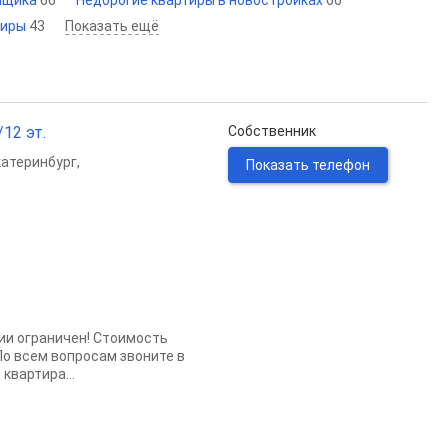
йщика
66
Недорогие квартиры в новостройках
66
тиры
43
Показать ещё
/12 эт.
Собственник
катеринбург
,
Показать телефон
ии ограничен! Стоимость
 По всем вопросам звоните в
квартира...