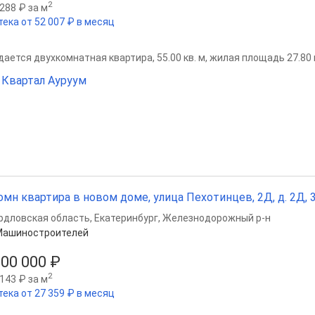
2
288 ₽ за м
тека от 52 007 ₽ в месяц
ается двухкомнатная квартира, 55.00 кв. м, жилая площадь 27.80 к
Квартал Ауруум
омн квартира в новом доме, улица Пехотинцев, 2Д, д. 2Д, 35
рдловская область
,
Екатеринбург
,
Железнодорожный р-н
Машиностроителей
200 000 ₽
2
143 ₽ за м
тека от 27 359 ₽ в месяц