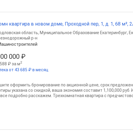
омн квартира в новом доме, Проходной пер, 1, д. 1, 68 м², 2/
рдловская область
,
Муниципальное Образование Екатеринбург
,
Е
езнодорожный р-н
Машиностроителей
900 000 ₽
2
588 ₽ за м
тека от 43 685 ₽ в месяц
шите оформить бронирование по акционной цене, срок предложен
ртиры указана со скидкой, ваша экономия составит 1,100,000 руб.
 все подробно расскажем. Трехкомнатная квартира с предчистовой