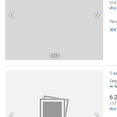
214 
Ипо
Прод
ЖК 
1
из 5
1-к
Све
6 
177 
Ипо