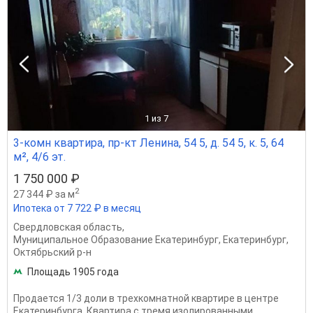
1
из 7
3-комн квартира, пр-кт Ленина, 54 5, д. 54 5, к. 5, 64
м², 4/6 эт.
1 750 000 ₽
2
27 344 ₽ за м
Ипотека от 7 722 ₽ в месяц
Свердловская область
,
Муниципальное Образование Екатеринбург
,
Екатеринбург
,
Октябрьский р-н
Площадь 1905 года
Продается 1/3 доли в трехкомнатной квартире в центре
Екатеринбурга. Квартира с тремя изолированными