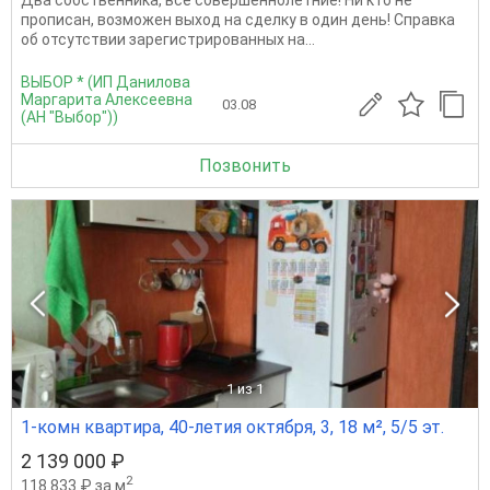
Два собственника, все совершеннолетние! Ни кто не
прописан, возможен выход на сделку в один день! Справка
об отсутствии зарегистрированных на...
ВЫБОР * (ИП Данилова
Маргарита Алексеевна
03.08
(АН "Выбор"))
Позвонить
1
из 1
1-комн квартира, 40-летия октября, 3, 18 м², 5/5 эт.
2 139 000 ₽
2
118 833 ₽ за м