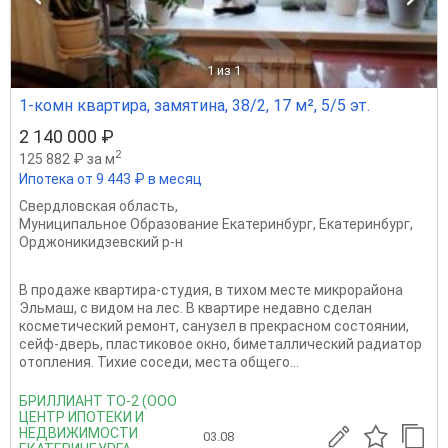
1
из 1
1-комн квартира, замятина, 38/2, 17 м², 5/5 эт.
2 140 000 ₽
2
125 882 ₽ за м
Ипотека от 9 443 ₽ в месяц
Свердловская область
,
Муниципальное Образование Екатеринбург
,
Екатеринбург
,
Орджоникидзевский р-н
В продаже квартира-студия, в тихом месте микрорайона
Эльмаш, с видом на лес. В квартире недавно сделан
косметический ремонт, санузел в прекрасном состоянии,
сейф-дверь, пластиковое окно, биметаллический радиатор
отопления. Тихие соседи, места общего...
БРИЛЛИАНТ ТО-2 (ООО
ЦЕНТР ИПОТЕКИ И
НЕДВИЖИМОСТИ
03.08