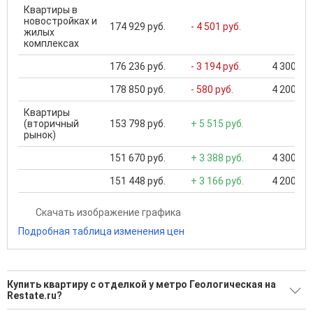
Квартиры в
новостройках и
174 929 руб.
- 4 501 руб.
жилых
комплексах
176 236 руб.
- 3 194 руб.
4 300 000
178 850 руб.
- 580 руб.
4 200 000
Квартиры
(вторичный
153 798 руб.
+ 5 515 руб.
рынок)
151 670 руб.
+ 3 388 руб.
4 300 000
151 448 руб.
+ 3 166 руб.
4 200 000
Скачать изображение графика
Подробная таблица изменения цен
Купить квартиру с отделкой у метро Геологическая на
Restate.ru?