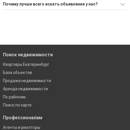
Поможем Купить квартиру с отделкой у метро
Почему лучше всего искать объявления у нас?
Геологическая?
Все объявления проверены и проходят строгую
Воспользуйтесь нашим поиском по новостройкам, для
модерацию
подбора подходящего вам варианта
Удобный поиск, есть подписка на новые объявления
'Сохраните результаты поиска и возвращайтесь к нему,
когда это будет нужно'
Помогаем с подбором выгодных ипотечных программ в
банках в Екатеринбурге
Поиск недвижимости
Квартиры Екатеринбург
База объектов
Продажа недвижимости
Аренда недвижимости
По районам
Поиск по карте
Профессионалам
Агенты и риэлторы