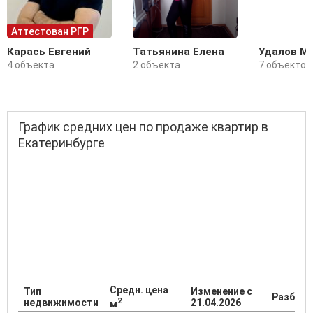
Аттестован РГР
Карась Евгений
Татьянина Елена
Удалов М
4 объекта
2 объекта
7 объектов
График средних цен по продаже квартир в
Екатеринбурге
Средн. цена
Тип
Изменение с
Разброс
2
недвижимости
21.04.2026
м