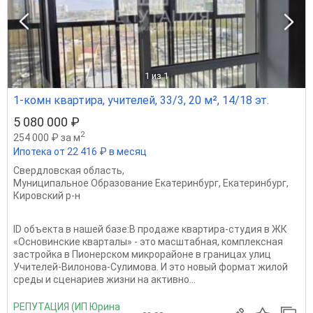
1
из 1
1-комн квартира, учителей, 33/3, 20 м², 14/18 эт.
5 080 000 ₽
2
254 000 ₽ за м
Ипотека от 22 416 ₽ в месяц
Свердловская область
,
Муниципальное Образование Екатеринбург
,
Екатеринбург
,
Кировский р-н
ID объекта в нашей базе:В продаже квартира-студия в ЖК
«Основинские кварталы» - это масштабная, комплексная
застройка в Пионерском микрорайоне в границах улиц
Учителей-Вилонова-Сулимова. И это новый формат жилой
среды и сценариев жизни на активно...
РЕПУТАЦИЯ (ИП Юрина