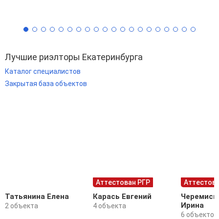
Лучшие риэлторы Екатеринбурга
Каталог специалистов
Закрытая база объектов
Аттестован РГР
Аттестова
Татьянина Елена
Карась Евгений
Черемиси
Ирина
2 объекта
4 объекта
6 объектов