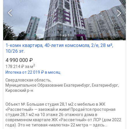
1
из 1
1-комн квартира, 40-летия комсомола, 2/е, 28 м²,
10/26 эт.
4 990 000 ₽
2
178 214 ₽ за м
Ипотека от 22 019 ₽ в месяц
Свердловская область
,
Муниципальное Образование Екатеринбург
,
Екатеринбург
,
Кировский р-н
Объект №. Большая студия 28,1 м2 с мебелью в ЖК
«Рассветный» — заезжай и живи! Продаётся просторная
студия 28,1 м2 на 10 этаже 26-этажного дома в
современном квартале ЖК «Рассветный» от ЛСР (дом 2022
года). Это не типовая «малютка» 22 метра — здесь...