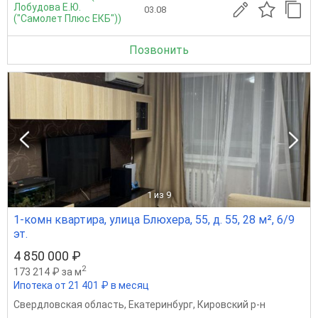
Лобудова Е.Ю.
03.08
("Самолет Плюс ЕКБ"))
Позвонить
1
из 9
1-комн квартира, улица Блюхера, 55, д. 55, 28 м², 6/9
эт.
4 850 000 ₽
2
173 214 ₽ за м
Ипотека от 21 401 ₽ в месяц
Свердловская область
,
Екатеринбург
,
Кировский р-н