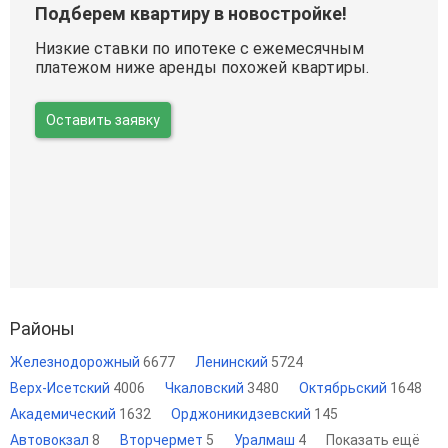
Подберем квартиру в новостройке!
Низкие ставки по ипотеке с ежемесячным
платежом ниже аренды похожей квартиры.
Оставить заявку
Районы
Железнодорожный
6677
Ленинский
5724
Верх-Исетский
4006
Чкаловский
3480
Октябрьский
1648
Академический
1632
Орджоникидзевский
145
Автовокзал
8
Вторчермет
5
Уралмаш
4
Показать ещё