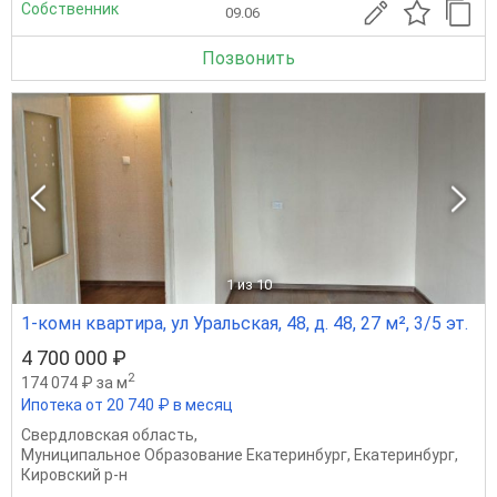
Собственник
09.06
Позвонить
1
из 10
1-комн квартира, ул Уральская, 48, д. 48, 27 м², 3/5 эт.
4 700 000 ₽
2
174 074 ₽ за м
Ипотека от 20 740 ₽ в месяц
Свердловская область
,
Муниципальное Образование Екатеринбург
,
Екатеринбург
,
Кировский р-н