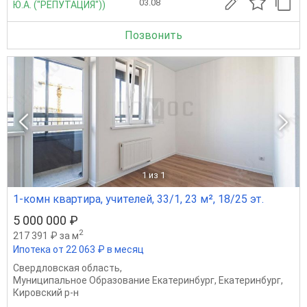
03.08
Ю.А. ("РЕПУТАЦИЯ"))
Позвонить
1
из 1
1-комн квартира, учителей, 33/1, 23 м², 18/25 эт.
5 000 000 ₽
2
217 391 ₽ за м
Ипотека от 22 063 ₽ в месяц
Свердловская область
,
Муниципальное Образование Екатеринбург
,
Екатеринбург
,
Кировский р-н