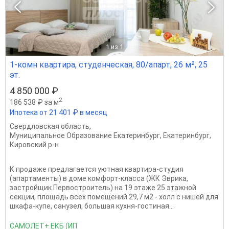
1
из 1
1-комн квартира, студенческая, 80/апарт, 26 м², 25
эт.
4 850 000 ₽
2
186 538 ₽ за м
Ипотека от 21 401 ₽ в месяц
Свердловская область
,
Муниципальное Образование Екатеринбург
,
Екатеринбург
,
Кировский р-н
К продаже предлагается уютная квартира-студия
(апартаменты) в доме комфорт-класса (ЖК Эврика,
застройщик Первостроитель) на 19 этаже 25 этажной
секции, площадь всех помещений 29,7 м2 - холл с нишей для
шкафа-купе, санузел, большая кухня-гостиная...
САМОЛЕТ+ ЕКБ (ИП