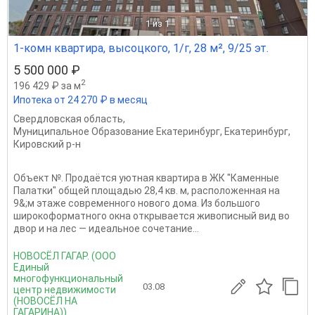
1
из 1
1-комн квартира, высоцкого, 1/г, 28 м², 9/25 эт.
5 500 000 ₽
2
196 429 ₽ за м
Ипотека от 24 270 ₽ в месяц
Свердловская область
,
Муниципальное Образование Екатеринбург
,
Екатеринбург
,
Кировский р-н
Объект №. Продаётся уютная квартира в ЖК "Каменные
Палатки" общей площадью 28,4 кв. м, расположенная на
9&;м этаже современного нового дома. Из большого
широкоформатного окна открывается живописный вид во
двор и на лес — идеальное сочетание...
НОВОСЁЛ ГАГАР. (ООО
Единый
многофункциональный
03.08
центр недвижимости
(НОВОСЁЛ НА
ГАГАРИНА))