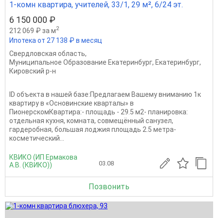
1-комн квартира, учителей, 33/1, 29 м², 6/24 эт.
6 150 000 ₽
2
212 069 ₽ за м
Ипотека от 27 138 ₽ в месяц
Свердловская область
,
Муниципальное Образование Екатеринбург
,
Екатеринбург
,
Кировский р-н
ID объекта в нашей базе:Предлагаем Вашему вниманию 1к
квартиру в «Основинские кварталы» в
ПионерскомКвартира:- площадь - 29.5 м2- планировка:
отдельная кухня, комната, совмещённый санузел,
гардеробная, большая лоджия площадь 2.5 метра-
косметический...
КВИКО (ИП Ермакова
03.08
А.В. (КВИКО))
Позвонить