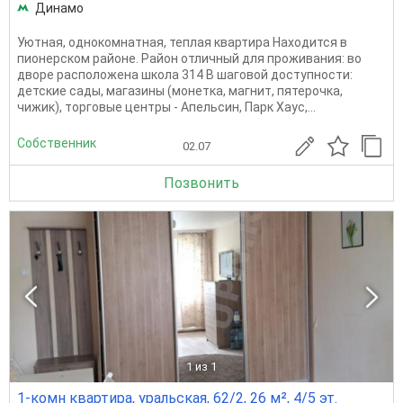
Динамо
Уютная, однокомнатная, теплая квартира Находится в
пионерском районе. Район отличный для проживания: во
дворе расположена школа 314 В шаговой доступности:
детские сады, магазины (монетка, магнит, пятерочка,
чижик), торговые центры - Апельсин, Парк Хаус,...
Собственник
02.07
Позвонить
1
из 1
1-комн квартира, уральская, 62/2, 26 м², 4/5 эт.