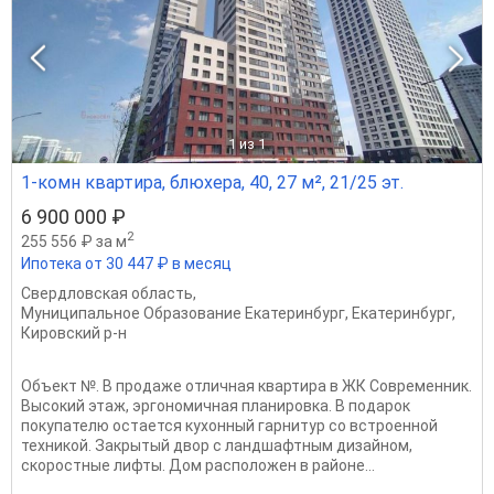
1
из 1
1-комн квартира, блюхера, 40, 27 м², 21/25 эт.
6 900 000 ₽
2
255 556 ₽ за м
Ипотека от 30 447 ₽ в месяц
Свердловская область
,
Муниципальное Образование Екатеринбург
,
Екатеринбург
,
Кировский р-н
Объект №. В продаже отличная квартира в ЖК Современник.
Высокий этаж, эргономичная планировка. В подарок
покупателю остается кухонный гарнитур со встроенной
техникой. Закрытый двор с ландшафтным дизайном,
скоростные лифты. Дом расположен в районе...