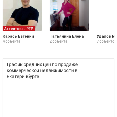
Аттестован РГР
Карась Евгений
Татьянина Елена
Удалов М
4 объекта
2 объекта
7 объектов
График средних цен по продаже
коммерческой недвижимости в
Екатеринбурге