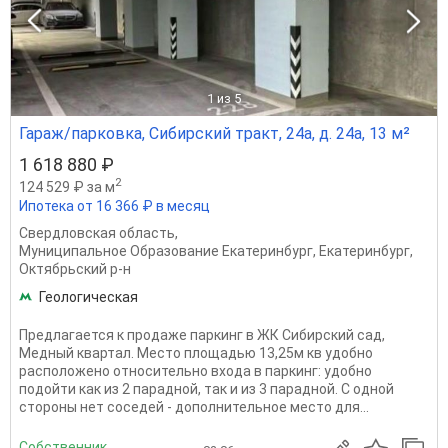
1
из 5
Гараж/парковка, Сибирский тракт, 24а, д. 24а, 13 м²
1 618 880 ₽
2
124 529 ₽ за м
Ипотека от 16 366 ₽ в месяц
Свердловская область
,
Муниципальное Образование Екатеринбург
,
Екатеринбург
,
Октябрьский р-н
Геологическая
Предлагается к продаже паркинг в ЖК Сибирский сад,
Медный квартал. Место площадью 13,25м кв удобно
расположено относительно входа в паркинг: удобно
подойти как из 2 парадной, так и из 3 парадной. С одной
стороны нет соседей - дополнительное место для...
Собственник