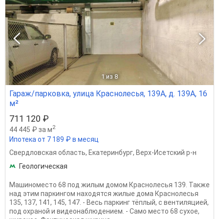
1
из 8
Гараж/парковка, улица Краснолесья, 139А, д. 139А, 16
м²
711 120 ₽
2
44 445 ₽ за м
Ипотека от 7 189 ₽ в месяц
Свердловская область
,
Екатеринбург
,
Верх-Исетский р-н
Геологическая
Машиноместо 68 под жилым домом Краснолесья 139. Также
над этим паркингом находятся жилые дома Краснолесья
135, 137, 141, 145, 147. - Весь паркинг тёплый, с вентиляцией,
под охраной и видеонаблюдением. - Само место 68 сухое,