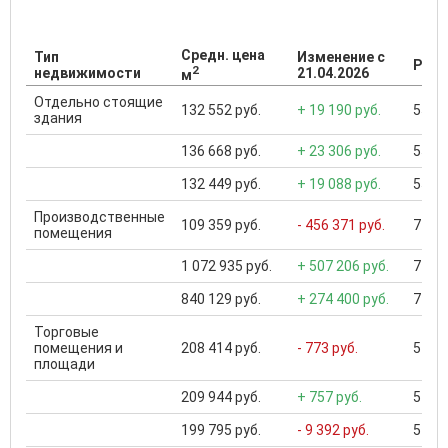
Средн. цена
Тип
Изменение с
Разб
2
недвижимости
21.04.2026
м
Отдельно стоящие
132 552 руб.
+ 19 190 руб.
550 0
здания
136 668 руб.
+ 23 306 руб.
550 0
132 449 руб.
+ 19 088 руб.
550 0
Производственные
109 359 руб.
- 456 371 руб.
7 933
помещения
1 072 935 руб.
+ 507 206 руб.
7 933
840 129 руб.
+ 274 400 руб.
7 834
Торговые
помещения и
208 414 руб.
- 773 руб.
5 748
площади
209 944 руб.
+ 757 руб.
5 748
199 795 руб.
- 9 392 руб.
5 748