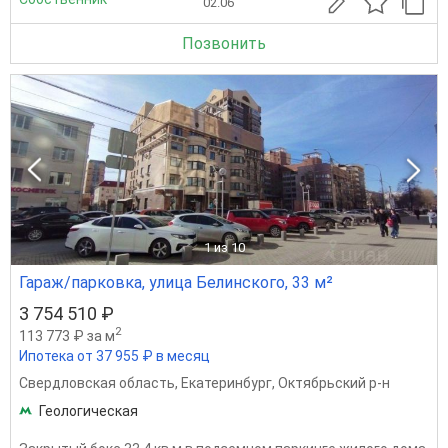
02.06
Позвонить
1
из 10
Гараж/парковка, улица Белинского, 33 м²
3 754 510 ₽
2
113 773 ₽ за м
Ипотека от 37 955 ₽ в месяц
Свердловская область
,
Екатеринбург
,
Октябрьский р-н
Геологическая