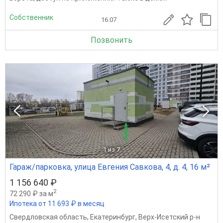
Собственник
16.07
Позвонить
1
из 7
Гараж/парковка, улица Евгения Савкова, 4, д. 4, 16 м²
1 156 640 ₽
2
72 290 ₽ за м
Ипотека от 11 693 ₽ в месяц
Свердловская область
,
Екатеринбург
,
Верх-Исетский р-н