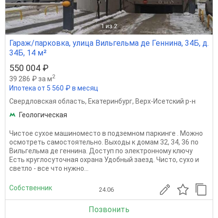
1
из 2
Гараж/парковка, улица Вильгельма де Геннина, 34Б, д.
34Б, 14 м²
550 004 ₽
2
39 286 ₽ за м
Ипотека от 5 560 ₽ в месяц
Свердловская область
,
Екатеринбург
,
Верх-Исетский р-н
Геологическая
Чистое сухое машиноместо в подземном паркинге . Можно
осмотреть самостоятельно. Выходы к домам 32, 34, 36 по
Вильгельма де геннина. Доступ по электронному ключу
Есть круглосуточная охрана Удобный заезд. Чисто, сухо и
светло - все что нужно...
Собственник
24.06
Позвонить