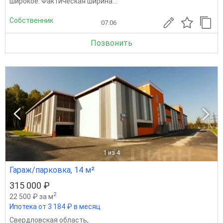
широкое. Фактическая ширина...
Собственник
07.06
Позвонить
1
из 4
Гараж/парковка, 14 м²
315 000 ₽
2
22 500 ₽ за м
Ипотека от 3 184 ₽ в месяц
Свердловская область
,