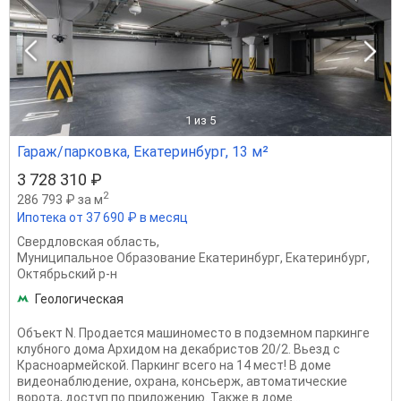
1
из 5
Гараж/парковка, Екатеринбург, 13 м²
3 728 310 ₽
2
286 793 ₽ за м
Ипотека от 37 690 ₽ в месяц
Свердловская область
,
Муниципальное Образование Екатеринбург
,
Екатеринбург
,
Октябрьский р-н
Геологическая
Объект N. Продается машиноместо в подземном паркинге
клубного дома Архидом на декабристов 20/2. Вьезд с
Красноармейской. Паркинг всего на 14 мест! В доме
видеонаблюдение, охрана, консьерж, автоматические
ворота, доступ по приложению. Также в доме...