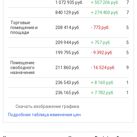
1 072 935 руб.
+ 507 206 руб.
7 933
840 129 руб.
+ 274 400 руб.
7 834
Торговые
помещения и
208 414 руб.
- 773 руб.
5 748
площади
209 944 руб.
+ 757 руб.
5 748
199 795 руб.
- 9 392 руб.
5 748
Помещение
свободного
211 860 руб.
- 16 524 руб.
926 8
назначения
236 543 руб.
+ 8 160 руб.
1 246
236 165 руб.
+ 7 782 руб.
1 330
Скачать изображение графика
Подробная таблица изменения цен