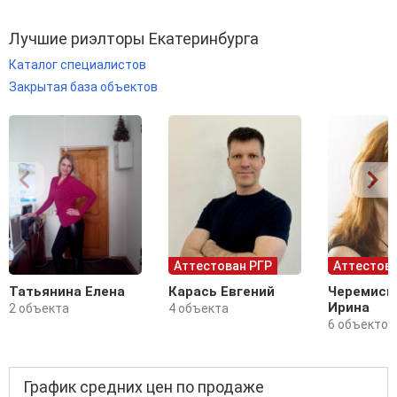
Лучшие риэлторы Екатеринбурга
Каталог специалистов
Закрытая база объектов
Аттестован РГР
Аттестова
Татьянина Елена
Карась Евгений
Черемиси
Ирина
2 объекта
4 объекта
6 объектов
График средних цен по продаже