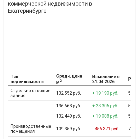
коммерческой недвижимости в
Екатеринбурге
Средн. цена
Тип
Изменение с
Разб
2
недвижимости
21.04.2026
м
Отдельно стоящие
132 552 руб.
+ 19 190 руб.
550 0
здания
136 668 руб.
+ 23 306 руб.
550 0
132 449 руб.
+ 19 088 руб.
550 0
Производственные
109 359 руб.
- 456 371 руб.
7 933
помещения