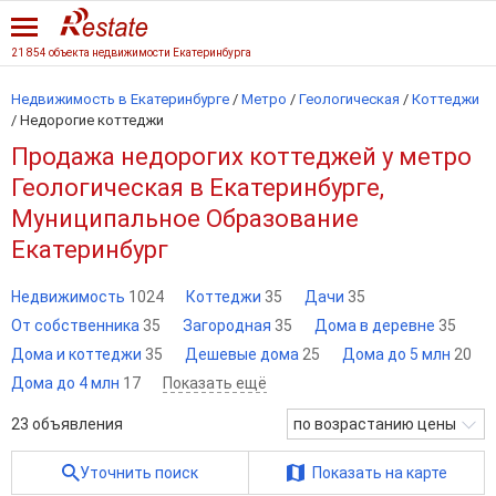
21 854 объекта недвижимости Екатеринбурга
Недвижимость в Екатеринбурге
/
Метро
/
Геологическая
/
Коттеджи
/
Недорогие коттеджи
Продажа недорогих коттеджей у метро
Геологическая в Екатеринбурге,
Муниципальное Образование
Екатеринбург
Недвижимость
1024
Коттеджи
35
Дачи
35
От собственника
35
Загородная
35
Дома в деревне
35
Дома и коттеджи
35
Дешевые дома
25
Дома до 5 млн
20
Дома до 4 млн
17
Показать ещё
23
объявления
по возрастанию цены
Уточнить поиск
Показать на карте