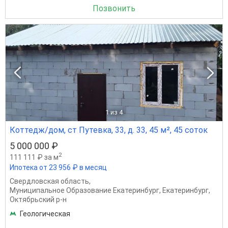
Позвонить
1
из 4
Коттедж/дом, ст Путевка, 33, д. 33, 45 м², 45 соток
5 000 000 ₽
2
111 111 ₽ за м
Ипотека от 23 956 ₽ в месяц
Свердловская область
,
Муниципальное Образование Екатеринбург
,
Екатеринбург
,
Октябрьский р-н
Геологическая