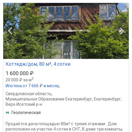
1
из 5
Коттедж/дом, 80 м², 4 сотки
1 600 000 ₽
2
20 000 ₽ за м
Ипотека от 7 666 ₽ в месяц
Свердловская область
,
Муниципальное Образование Екатеринбург
,
Екатеринбург
,
Верх-Исетский р-н
Геологическая
Продаётся дача площадью 80м² с тремя этажами . Дом
расположен на участке 4 сотки в СНТ, В доме три комнаты,