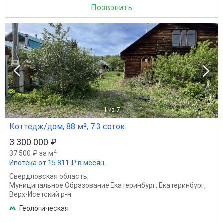
Позвонить
1
из 7
Коттедж/дом, 88 м², 7.3 соток
3 300 000 ₽
2
37 500 ₽ за м
Ипотека от 15 811 ₽ в месяц
Свердловская область
,
Муниципальное Образование Екатеринбург
,
Екатеринбург
,
Верх-Исетский р-н
Геологическая