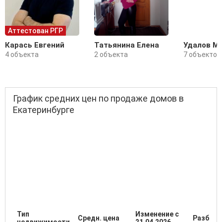
Аттестован РГР
Карась Евгений
Татьянина Елена
Удалов М
4 объекта
2 объекта
7 объектов
График средних цен по продаже домов в
Екатеринбурге
Тип
Изменение с
Средн. цена
Разброс