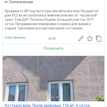
Геологическая
Продажа от ИП под льготную или айти ипотеку. Продаётся
дом 93,5 кв из газоблока в живописном месте- Чусовской
тракт 9 км ДНТ Посёлок Родник .Большой участок 1077
соток. Продуманная планировка создана для жизни и
отдыха: три комнаты и светлая кухня-гостинная...
Собственник
23.07
Позвонить
1
из 10
Коттедж/дом, Тропа здоровья, 116 м², 6 соток