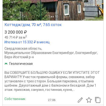
1
из 10
Коттедж/дом, 70 м², 7.65 соток
3 200 000 ₽
2
45 714 ₽ за м
Ипотека от 15 332 ₽ в месяц
Свердловская область
,
Муниципальное Образование Екатеринбург
,
Екатеринбург
,
Верх-Исетский р-н
Геологическая
ВЫ СОВЕРШИТЕ БОЛЬШУЮ ОШИБКУ ЕСЛИ УПУСТИТЕ ЭТОТ
ВАРИАНТ!!! Участок правильной формы, скважина, забор
установлен с трех сторон. Большая парковка, отсыпана
щебнем. Двухэтажный дом с балконом и беседкой. Дом 1
этаж: прихожая, санузел, гостинная, кухня,...
Собственник
27.06