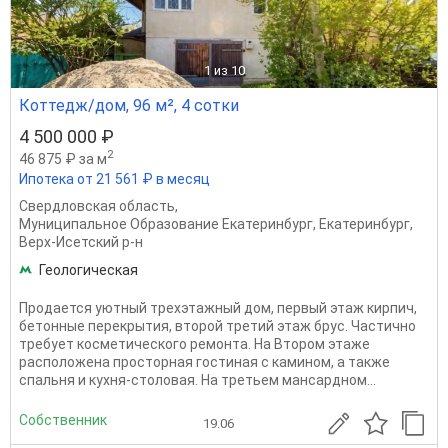
1
из 10
Коттедж/дом, 96 м², 4 сотки
4 500 000 ₽
2
46 875 ₽ за м
Ипотека от 21 561 ₽ в месяц
Свердловская область
,
Муниципальное Образование Екатеринбург
,
Екатеринбург
,
Верх-Исетский р-н
Геологическая
Продается уютный трехэтажный дом, первый этаж кирпич,
бетонные перекрытия, второй третий этаж брус. Частично
требует косметического ремонта. На Втором этаже
расположена просторная гостиная с камином, а также
спальня и кухня-столовая. На третьем мансардном...
Собственник
19.06