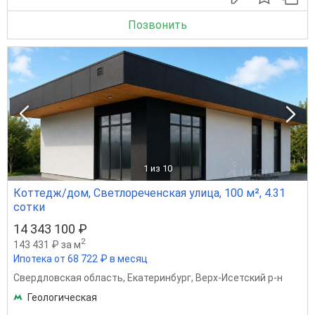
Позвонить
1
из 10
Коттедж/дом, Светлореченская улица, 100 м², 4.31
сотки
14 343 100 ₽
2
143 431 ₽ за м
Ипотека от 68 722 ₽ в месяц
Свердловская область
,
Екатеринбург
,
Верх-Исетский р-н
Геологическая