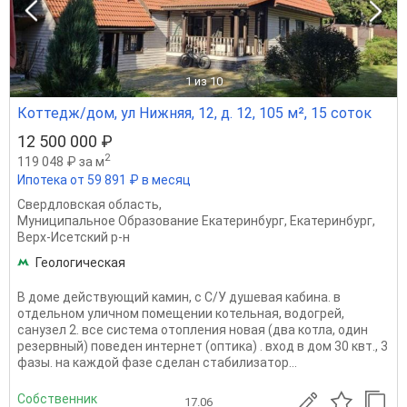
1
из 10
Коттедж/дом, ул Нижняя, 12, д. 12, 105 м², 15 соток
12 500 000 ₽
2
119 048 ₽ за м
Ипотека от 59 891 ₽ в месяц
Свердловская область
,
Муниципальное Образование Екатеринбург
,
Екатеринбург
,
Верх-Исетский р-н
Геологическая
В доме действующий камин, с С/У душевая кабина. в
отдельном уличном помещении котельная, водогрей,
санузел 2. все система отопления новая (два котла, один
резервный) поведен интернет (оптика) . вход в дом 30 квт., 3
фазы. на каждой фазе сделан стабилизатор...
Собственник
17.06