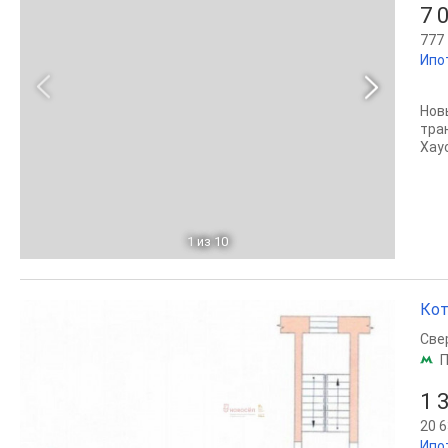
7 
777 
Ипо
Нов
тра
Хаус
1
из 10
Кот
Све
П
1 
20 6
Ипо