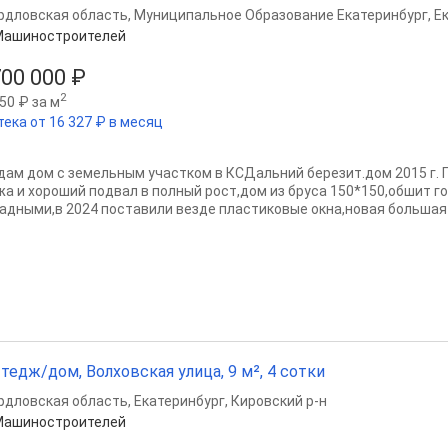
рдловская область
,
Муниципальное Образование Екатеринбург
,
Е
Машиностроителей
700 000 ₽
2
50 ₽ за м
тека от 16 327 ₽ в месяц
дам дом с земельным участком в КСДальний березит.дом 2015 г. 
жа и хороший подвал в полный рост,дом из бруса 150*150,обшит 
адными,в 2024 поставили везде пластиковые окна,новая большая п
тедж/дом, Волховская улица, 9 м², 4 сотки
рдловская область
,
Екатеринбург
,
Кировский р-н
Машиностроителей