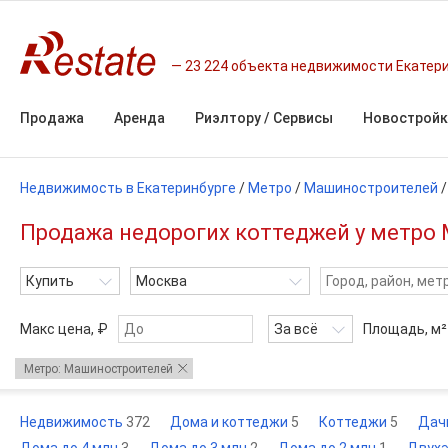
23 224 объекта недвижимости Екатер
Продажа
Аренда
Риэлтору / Сервисы
Новостройк
Недвижимость в Екатеринбурге
/
Метро
/
Машиностроителей
Продажа недорогих коттеджей у метро 
Купить
Москва
Макс цена, ₽
За всё
Площадь,
м²
Метро: Машиностроителей
Недвижимость
372
Дома и коттеджи
5
Коттеджи
5
Дач