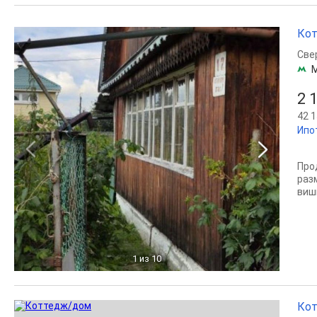
Кот
Све
2 
42 1
Ипо
Про
разм
виш
1
из 10
Кот