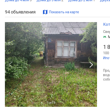
Дома до 4 млн
3
Дома до 3 млн
2
Дома до 2 млн
1
Двух
94
объявления
Показать на карте
Кот
Све
1 
100 
Ипо
Про
вод
соб
1
из 6