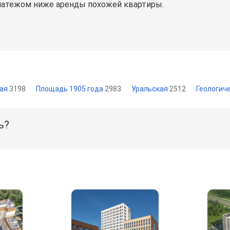
латежом ниже аренды похожей квартиры.
кая
3198
Площадь 1905 года
2983
Уральская
2512
Геологич
ь?