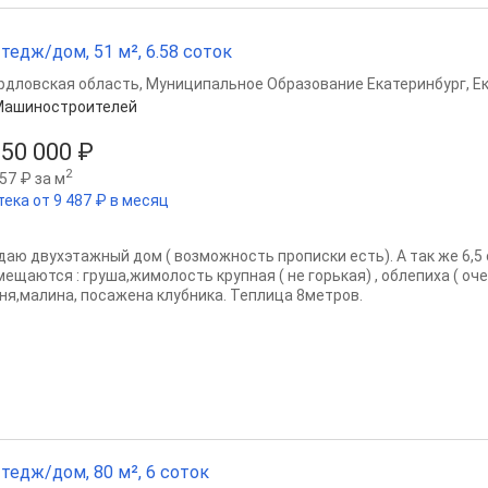
тедж/дом, 51 м², 6.58 соток
рдловская область
,
Муниципальное Образование Екатеринбург
,
Е
Машиностроителей
150 000 ₽
2
57 ₽ за м
тека от 9 487 ₽ в месяц
даю двухэтажный дом ( возможность прописки есть). А так же 6,5 
ещаются : груша,жимолость крупная ( не горькая) , облепиха ( оче
ня,малина, посажена клубника. Теплица 8метров.
тедж/дом, 80 м², 6 соток