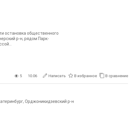
ости остановка общественного
ерский р-н, рядом Парк-
сой...
5
10.06
Написать
В избранное
В сравнение
катеринбург
,
Орджоникидзевский р-н