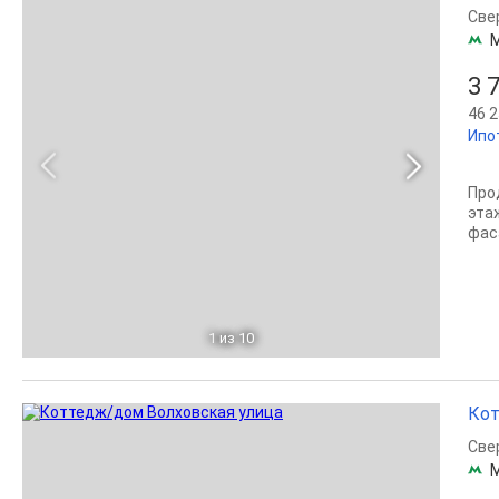
Све
3 
46 2
Ипо
Про
эта
фас
1
из 10
Кот
Све