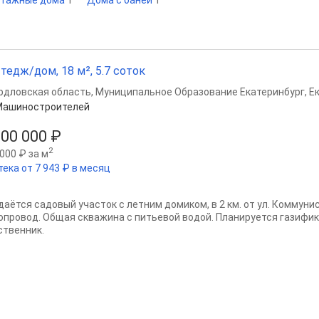
этажные дома
1
Дома с баней
1
тедж/дом, 18 м², 5.7 соток
рдловская область
,
Муниципальное Образование Екатеринбург
,
Е
Машиностроителей
800 000 ₽
2
000 ₽ за м
тека от 7 943 ₽ в месяц
даётся садовый участок с летним домиком, в 2 км. от ул. Коммуни
опровод. Общая скважина с питьевой водой. Планируется газифик
ственник.