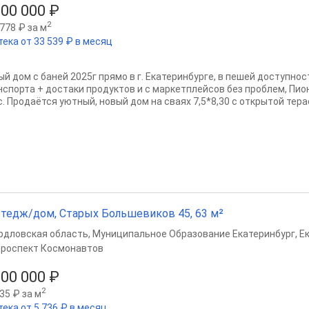
000 000 ₽
2
778 ₽ за м
тека от 33 539 ₽ в месяц
ый дом с баней 2025г прямо в г. Екатеринбурге, в пешей доступн
нспорта + достаки продуктов и с маркетплейсов без проблем, Пион
. Продаётся уютный, новый дом на сваях 7,5*8,30 с открытой терас
тедж/дом, Старых Большевиков 45, 63 м²
рдловская область
,
Муниципальное Образование Екатеринбург
,
Е
роспект Космонавтов
300 000 ₽
2
35 ₽ за м
тека от 5 736 ₽ в месяц