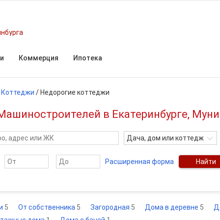
инбурга
и
Коммерция
Ипотека
/
Коттеджи
/
Недорогие коттеджи
Машиностроителей в Екатеринбурге, Мун
Дача, дом или коттедж
Расширенная форма
Найти
и
5
От собственника
5
Загородная
5
Дома в деревне
5
Д