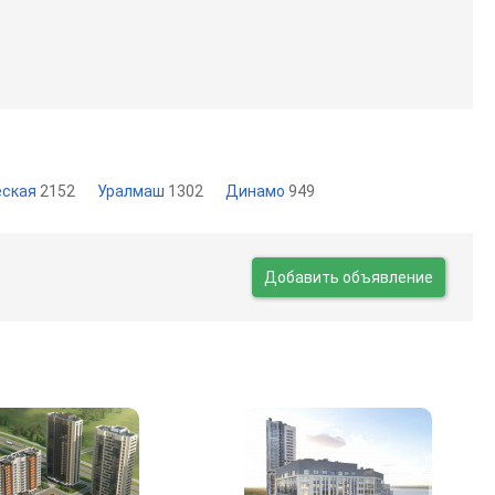
еская
2152
Уралмаш
1302
Динамо
949
Добавить объявление