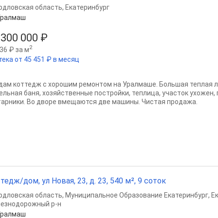
рдловская область
,
Екатеринбург
Уралмаш
 300 000 ₽
2
36 ₽ за м
тека от 45 451 ₽ в месяц
дам коттедж с хорошим ремонтом на Уралмаше. Большая теплая ло
ельная баня, хозяйственные постройки, теплица, участок ухожен,
тарники. Во дворе вмещаются две машины. Чистая продажа.
тедж/дом, ул Новая, 23, д. 23, 540 м², 9 соток
рдловская область
,
Муниципальное Образование Екатеринбург
,
Е
езнодорожный р-н
Уралмаш