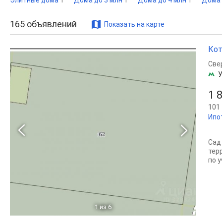
Элитные дома
1
Дома до 3 млн
1
Дома до 4 млн
1
Дома 
165
объявлений
Показать на карте
Кот
Све
1 
101 
Ипо
Сад
тер
по у
1
из 6