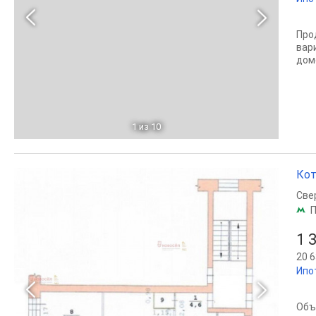
Про
вар
дом
1
из 10
Кот
Све
П
1 
20 6
Ипо
Объ