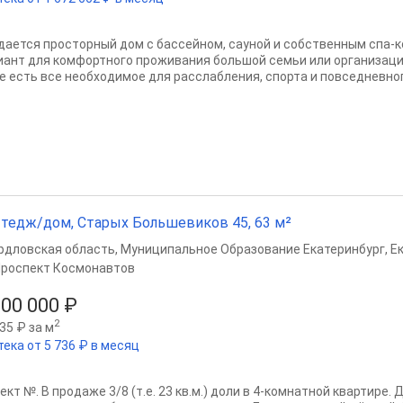
дается просторный дом с бассейном, сауной и собственным спа-
иант для комфортного проживания большой семьи или организации
е есть все необходимое для расслабления, спорта и повседневного
тедж/дом, Старых Большевиков 45, 63 м²
рдловская область
,
Муниципальное Образование Екатеринбург
,
Е
роспект Космонавтов
300 000 ₽
2
35 ₽ за м
тека от 5 736 ₽ в месяц
ект №. В продаже 3/8 (т.е. 23 кв.м.) доли в 4-комнатной квартире