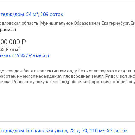
тедж/дом, 54 м², 309 соток
рдловская область
,
Муниципальное Образование Екатеринбург
,
Е
Уралмаш
500 000 ₽
2
33 ₽ за м
тека от 19 857 ₽ в месяц
дается дом баня в коллективном саду. Есть свои ворота с отдель
работан, имеются насаждения, плодородная земля. Рядом вся ин
писка. Реальному покупателю подробная информация по телефону 
тедж/дом, Боткинская улица, 73, д. 73, 110 м², 5.2 соток