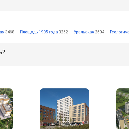
кая
3468
Площадь 1905 года
3252
Уральская
2604
Геологич
ь?