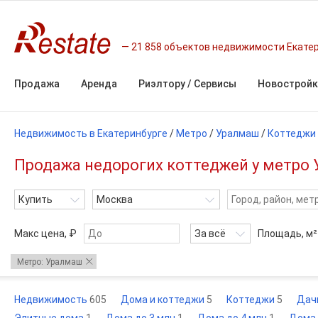
21 858 объектов недвижимости Екате
Продажа
Аренда
Риэлтору / Сервисы
Новостройк
Недвижимость в Екатеринбурге
/
Метро
/
Уралмаш
/
Коттеджи
Продажа недорогих коттеджей у метро 
Купить
Москва
Макс цена, ₽
За всё
Площадь,
м²
Метро: Уралмаш
Недвижимость
605
Дома и коттеджи
5
Коттеджи
5
Дач