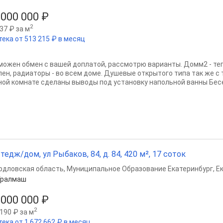
 000 000 ₽
2
37 ₽ за м
тека от 513 215 ₽ в месяц
можен обмен с вашей доплатой, рассмотрю варианты. Домм2 - теп
лен, радиаторы - во всем доме. Душевые открытого типа так же с
ной комнате сделаны выводы под установку напольной ванны Бесе
тедж/дом, ул Рыбаков, 84, д. 84, 420 м², 17 соток
рдловская область
,
Муниципальное Образование Екатеринбург
,
Е
Уралмаш
 000 000 ₽
2
190 ₽ за м
ека от 1 672 662 ₽ в месяц