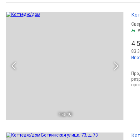
Кот
Све
4 
83 3
Ипо
Про
раз
про
1
из 10
Кот