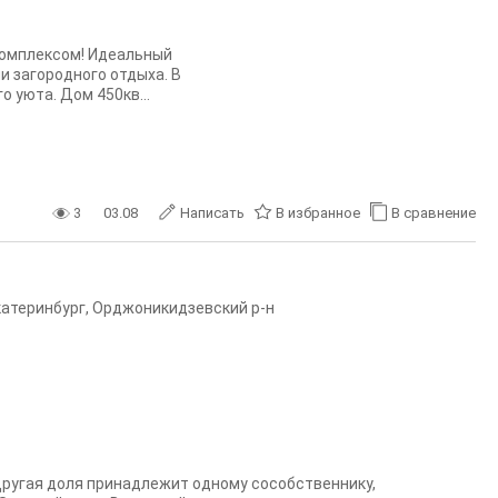
комплексом! Идеальный
 загородного отдыха. В
 уюта. Дом 450кв...
3
03.08
Написать
В избранное
В сравнение
катеринбург
,
Орджоникидзевский р-н
. Другая доля принадлежит одному сособственнику,