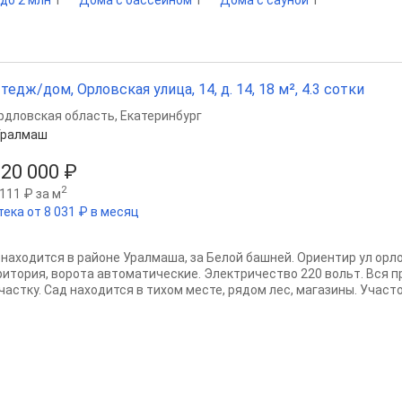
до 2 млн
1
Дома с бассейном
1
Дома с сауной
1
тедж/дом, Орловская улица, 14, д. 14, 18 м², 4.3 сотки
рдловская область
,
Екатеринбург
Уралмаш
820 000 ₽
2
111 ₽ за м
тека от 8 031 ₽ в месяц
 находится в районе Уралмаша, за Белой башней. Opиeнтир ул орло
ритория, ворота автоматические. Электричеcтво 220 вольт. Вся 
чacтку. Caд находится в тихом месте, рядом лес, магазины. Участок