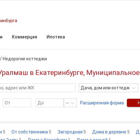
ринбурга
и
Коммерция
Ипотека
/
Недорогие коттеджи
Уралмаш в Екатеринбурге, Муниципальное
Дача, дом или коттедж
--
Расширенная форма
и
5
От собственника
5
Загородная
5
Дома в деревне
5
Д