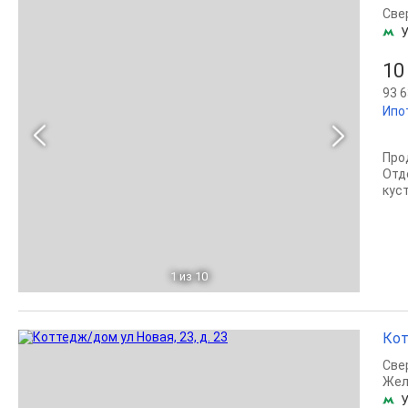
Све
10
93 6
Ипо
Про
Отд
кус
1
из 10
Кот
Све
Жел