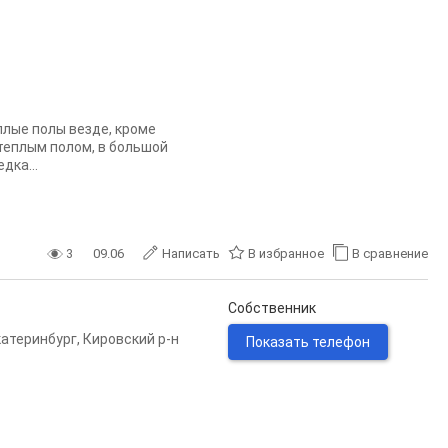
лые полы везде, кроме
 теплым полом, в большой
дка...
3
09.06
Написать
В избранное
В сравнение
Собственник
катеринбург
,
Кировский р-н
Показать телефон