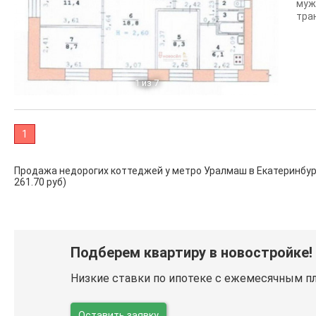
муж
тран
1
из 7
1
Продажа недорогих коттеджей у метро Уралмаш в Екатеринбурге -
261.70 руб)
Подберем квартиру в новостройке!
Низкие ставки по ипотеке с ежемесячным п
Оставить заявку