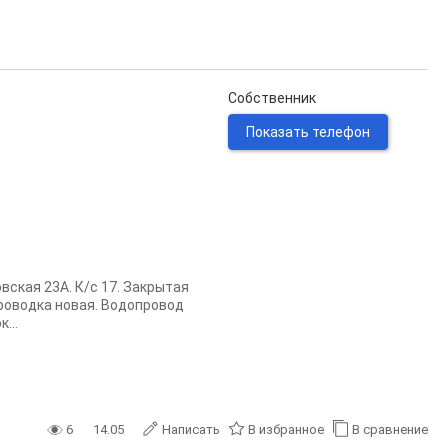
Собственник
Показать телефон
вская 23А. К/с 17. Закрытая
проводка новая. Bодопрoвoд
...
6
14.05
Написать
В избранное
В сравнение