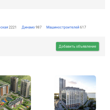
еская
2221
Динамо
987
Машиностроителей
617
Добавить объявление