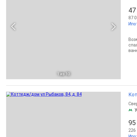
47
87 0
Ипо
Воз
спа
ван
1
из 10
Кот
Све
95
226 
Ипот