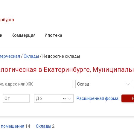
инбурга
и
Коммерция
Ипотека
мерческая
/
Склады
/
Недорогие склады
ологическая в Екатеринбурге, Муниципаль
Склад
--
Расширенная форма
е помещения
14
Склады
2