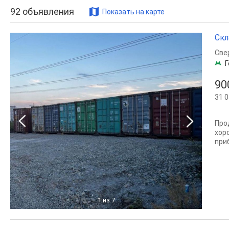
92
объявления
Показать на карте
Скл
Све
Г
90
31 0
Про
хор
при
1
из 7