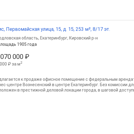
с, Первомайская улица, 15, д. 15, 253 м², 8/17 эт.
рдловская область
,
Екатеринбург
,
Кировский р-н
лощадь 1905 года
 070 000 ₽
2
000 ₽ за м
длагается к продаже офисное помещение с федеральным аренда
нес-центре Вознесенский в центре Екатеринбург. Без комиссии д
положен в престижной деловой локации города, в шаговой доступн