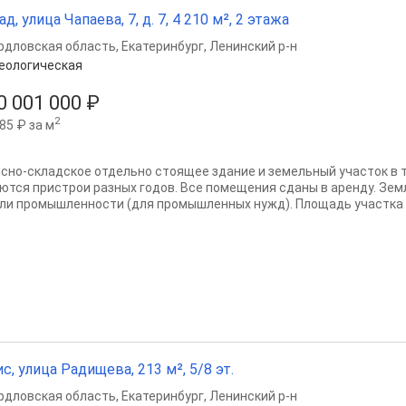
ад, улица Чапаева, 7, д. 7, 4 210 м², 2 этажа
рдловская область
,
Екатеринбург
,
Ленинский р-н
еологическая
0 001 000 ₽
2
85 ₽ за м
сно-складское отдельно стоящее здание и земельный участок в т
ются пристрои разных годов. Все помещения сданы в аренду. Земл
ли промышленности (для промышленных нужд). Площадь участка 59
с, улица Радищева, 213 м², 5/8 эт.
рдловская область
,
Екатеринбург
,
Ленинский р-н