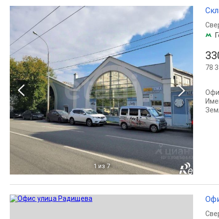
Скл
Све
Г
33
78 3
Офи
Име
Зем
1
из 7
Офи
Све