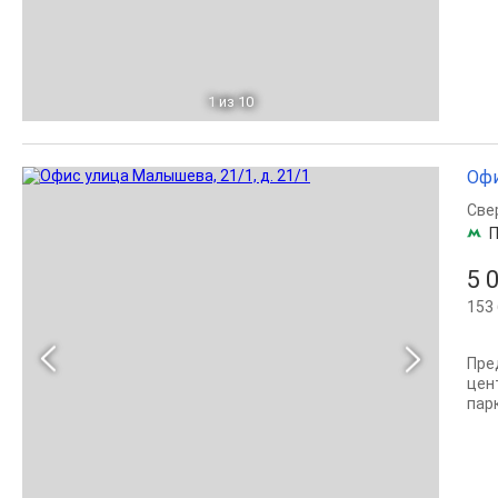
1
из 10
Офи
Све
П
5 
153 
Пре
цен
пар