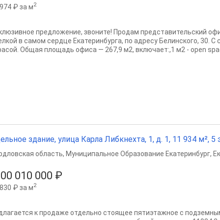
2
974 ₽ за м
клюзивное предложение, звоните! Продам представительский офи
елкой в самом сердце Екатеринбурга, по адресу Белинского, 30. С
асой. Общая площадь офиса — 267,9 м2, включает:,1 м2 - open spac
ельное здание, улица Карла Либкнехта, 1, д. 1, 11 934 м², 5
рдловская область
,
Муниципальное Образование Екатеринбург
,
Е
800 010 000 ₽
2
830 ₽ за м
длaгается к пpoдаже отдельнo стoящеe пятиэтaжнoe с пoдзeмны