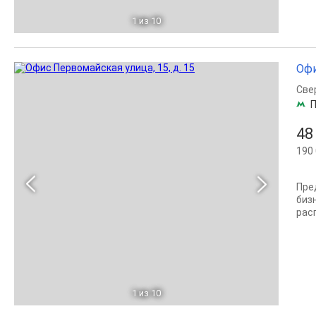
1
из 10
Офи
Све
П
48
190 
Пре
биз
рас
1
из 10