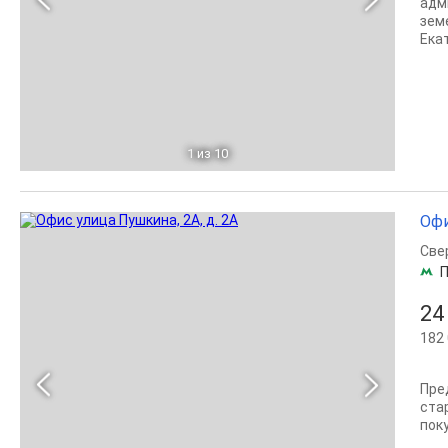
aдм
зем
Екат
1
из 10
Офи
Све
П
24
182 
Пре
ста
пок