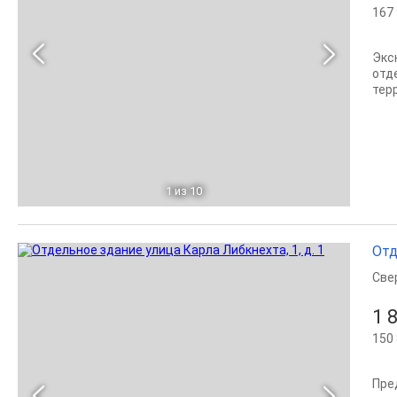
167 
Экс
отд
терр
1
из 10
Отд
Све
1 
150 
Пpe