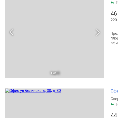
Г
46
220 
Про
пло
офи
1
из 5
Офи
Све
Г
44