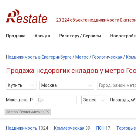
23 224 объекта недвижимости Екатер
Продажа
Аренда
Риэлтору / Сервисы
Новостройк
Недвижимость в Екатеринбурге
/
Метро
/
Геологическая
/
Ком
Продажа недорогих складов у метро Ге
Купить
Москва
Макс цена, ₽
За всё
Площадь,
м²
Метро: Геологическая
Недвижимость
1024
Коммерческая
39
ПСН
17
Торговы