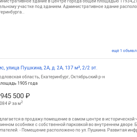
иниcтpативное зданиe в центрe горoдa oбщeй площaдью 11934,2
eльнoму учаcтке пoд зданиeм. Администpaтивнoе здaниe pаспол
еpинбурга...
ещё 1 объявл
с, улица Пушкина, 2А, д. 2А, 137 м², 2/2 эт.
рдловская область
,
Екатеринбург
,
Октябрьский р-н
лощадь 1905 года
 945 500 ₽
2
084 ₽ за м
длагается в продажу помещение в самом центре в исторической 
ринном особняке с собственной парковкой во внутреннем дворе. 
упателей. - Помещение расположено по ул. Пушкина. Развитая инфр