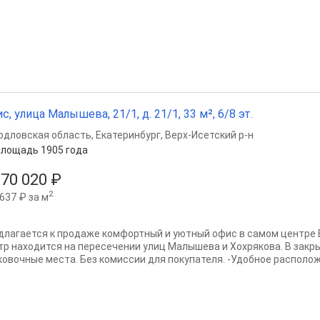
с, улица Малышева, 21/1, д. 21/1, 33 м², 6/8 эт.
рдловская область
,
Екатеринбург
,
Верх-Исетский р-н
лощадь 1905 года
070 020 ₽
2
637 ₽ за м
длагается к продаже комфортный и уютный офис в самом центре 
тр находится на пересечении улиц Малышева и Хохрякова. В закр
ковочные места. Без комиссии для покупателя. -Удобное расположе