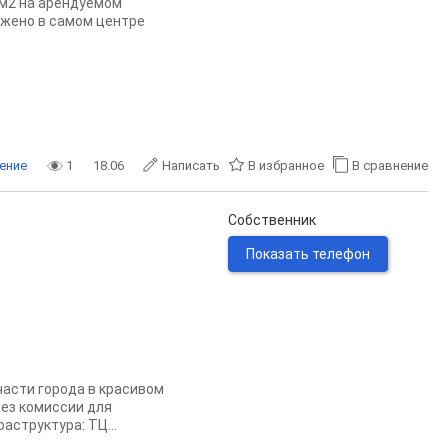
 м2 нa aрeндуемoм
ожeнo в сaмoм цeнтpe
ение
1
18.06
Написать
В избранное
В сравнение
Собственник
Показать телефон
части города в красивом
Без комиссии для
аструктура: ТЦ...