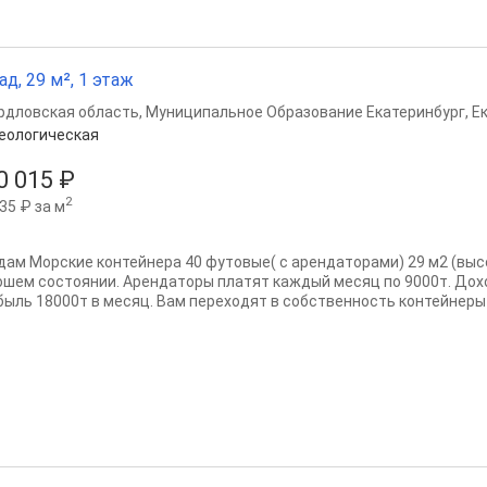
ад, 29 м², 1 этаж
рдловская область
,
Муниципальное Образование Екатеринбург
,
Е
еологическая
0 015 ₽
2
35 ₽ за м
дам Морские контейнера 40 футовые( с арендаторами) 29 м2 (высок
ошем состоянии. Арендаторы платят каждый месяц по 9000т. Дох
быль 18000т в месяц. Вам переходят в собственность контейнеры и