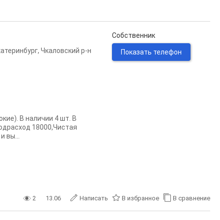
Собственник
катеринбург
,
Чкаловский р-н
Показать телефон
ие). В наличии 4 шт. В
одрасход 18000,Чистая
 вы...
2
13.06
Написать
В избранное
В сравнение