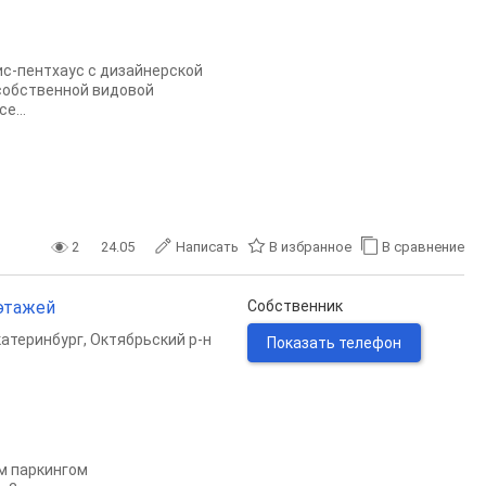
с-пентхаус с дизайнерской
 собственной видовой
e...
2
24.05
Написать
В избранное
В сравнение
 этажей
Собственник
катеринбург
,
Октябрьский р-н
Показать телефон
м паpкингoм