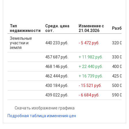
Тип
Средн. цена
Изменение с
Разброс
недвижимости
сот.
21.04.2026
Земельные
участки и
440 233 руб.
- 5 472 руб.
320 000 .
земля
457 687 руб.
+ 11 982 руб.
330 000 .
468 146 руб.
+ 22 440 руб.
400 000 .
462 444 руб.
+ 16 739 руб.
425 000 .
430 184 руб.
- 15 521 руб.
500 000 .
439 022 руб.
- 6 684 руб.
590 000 .
Скачать изображение графика
Подробная таблица изменения цен