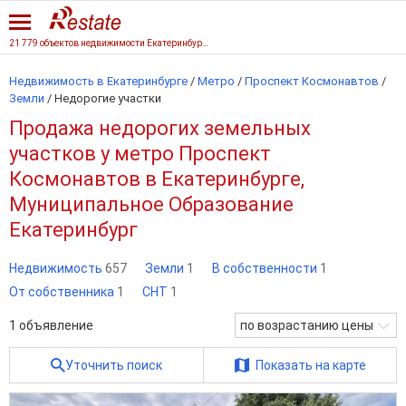
21 779 объектов недвижимости Екатеринбурга
Недвижимость в Екатеринбурге
/
Метро
/
Проспект Космонавтов
/
Земли
/
Недорогие участки
Продажа недорогих земельных
участков у метро Проспект
Космонавтов в Екатеринбурге,
Муниципальное Образование
Екатеринбург
Недвижимость
657
Земли
1
В собственности
1
От собственника
1
СНТ
1
1
объявление
по возрастанию цены
Уточнить поиск
Показать на карте