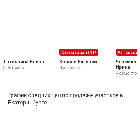
Аттестован РГР
Аттестова
Татьянина Елена
Карась Евгений
Черемиси
Ирина
2 объекта
4 объекта
6 объектов
График средних цен по продаже участков в
Екатеринбурге