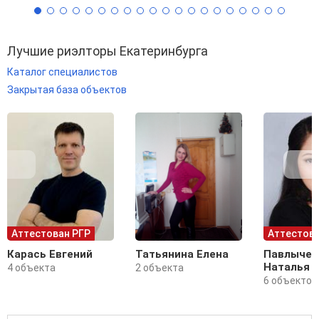
Лучшие риэлторы Екатеринбурга
Каталог специалистов
Закрытая база объектов
Аттестован РГР
Аттестова
Карась Евгений
Татьянина Елена
Павлычев
Наталья
4 объекта
2 объекта
6 объектов