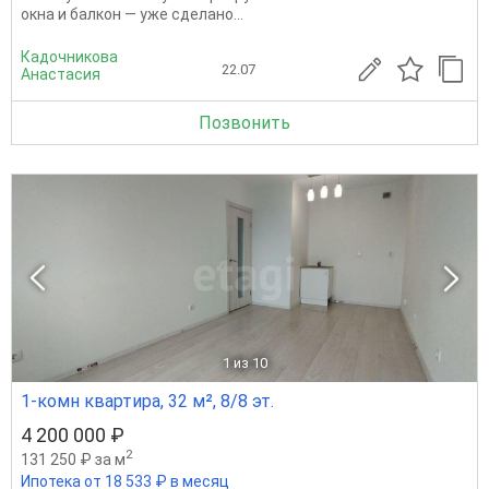
окна и балкон — уже сделано...
Кадочникова
22.07
Анастасия
Позвонить
1
из 10
1-комн квартира, 32 м², 8/8 эт.
4 200 000 ₽
2
131 250 ₽ за м
Ипотека от 18 533 ₽ в месяц