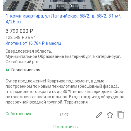
1
из 10
1-комн квартира, ул Латвийская, 58/2, д. 58/2, 31 м²,
4/26 эт.
3 799 000 ₽
2
122 548 ₽ за м
Ипотека от 16 764 ₽ в месяц
Свердловская область
,
Муниципальное Образование Екатеринбург
,
Екатеринбург
,
Октябрьский р-н
Геологическая
Супер предложение! Квартира под ремонт, в доме -
построенном по новым технологиям (бесшовный фасад).,
что позволяет сократить до 30 % тепло - потери дома. Своя
автономная газовая котельная. Вход в подъезд оборудован
прозрачной входной группой. Территория...
Собственник
13.07
Позвонить