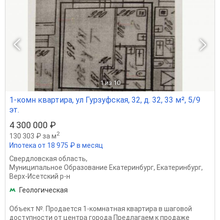
1
из 10
1-комн квартира, ул Гурзуфская, 32, д. 32, 33 м², 5/9
эт.
4 300 000 ₽
2
130 303 ₽ за м
Ипотека от 18 975 ₽ в месяц
Свердловская область
,
Муниципальное Образование Екатеринбург
,
Екатеринбург
,
Верх-Исетский р-н
Геологическая
Объект №. Продается 1-комнатная квартира в шаговой
доступности от центра города Предлагаем к продаже