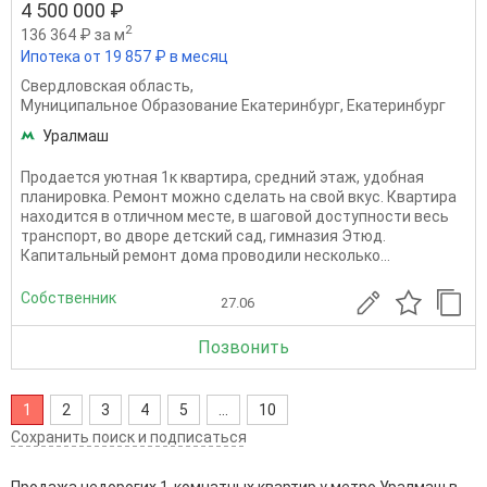
4 500 000 ₽
2
136 364 ₽ за м
Ипотека от 19 857 ₽ в месяц
Свердловская область
,
Муниципальное Образование Екатеринбург
,
Екатеринбург
Уралмаш
Продается уютная 1к квартира, средний этаж, удобная
планировка. Ремонт можно сделать на свой вкус. Квартира
находится в отличном месте, в шаговой доступности весь
транспорт, во дворе детский сад, гимназия Этюд.
Капитальный ремонт дома проводили несколько...
Собственник
27.06
Позвонить
1
2
3
4
5
...
10
Сохранить поиск и подписаться
Продажа недорогих 1-комнатных квартир у метро Уралмаш в