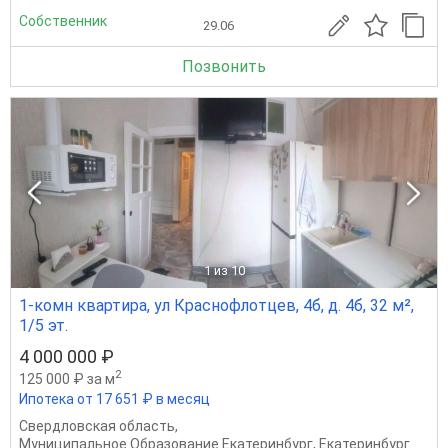
Собственник
29.06
Позвонить
1
из 10
1-комн квартира, ул Краснофлотцев, 4б, д. 4б, 32 м²,
1/5 эт.
4 000 000 ₽
2
125 000 ₽ за м
Ипотека от 17 651 ₽ в месяц
Свердловская область
,
Муниципальное Образование Екатеринбург
,
Екатеринбург