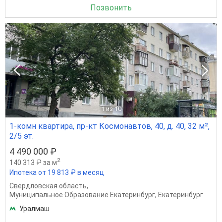
Позвонить
1
из 10
1-комн квартира, пр-кт Космонавтов, 40, д. 40, 32 м²,
2/5 эт.
4 490 000 ₽
2
140 313 ₽ за м
Ипотека от 19 813 ₽ в месяц
Свердловская область
,
Муниципальное Образование Екатеринбург
,
Екатеринбург
Уралмаш