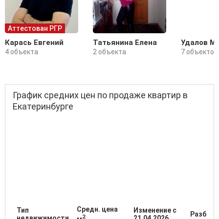
Аттестован РГР
Карась Евгений
Татьянина Елена
Удалов М
4 объекта
2 объекта
7 объектов
График средних цен по продаже квартир в
Екатеринбурге
Средн. цена
Тип
Изменение с
Разброс
2
недвижимости
21.04.2026
м