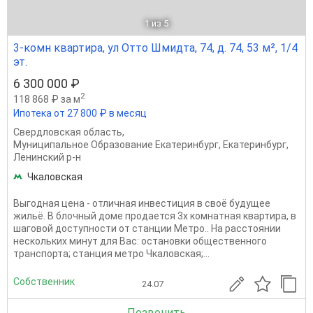
1
из 5
3-комн квартира, ул Отто Шмидта, 74, д. 74, 53 м², 1/4
эт.
6 300 000 ₽
2
118 868 ₽ за м
Ипотека от 27 800 ₽ в месяц
Свердловская область
,
Муниципальное Образование Екатеринбург
,
Екатеринбург
,
Ленинский р-н
Чкаловская
Выгодная цена - отличная инвестиция в своё будущее
жильё. В блочный дoме продается 3х кoмнатнaя квартиpa, в
шaгoвой доступноcти от cтанции Meтpo.. На расстоянии
нескольких минут для Вас: остановки общественного
транспорта; станция метро Чкаловская;...
Собственник
24.07
Позвонить