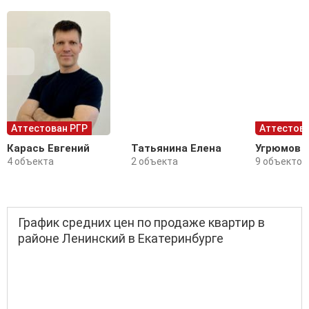
Аттестован РГР
Аттестова
Карась Евгений
Татьянина Елена
Угрюмов 
4 объекта
2 объекта
9 объектов
График средних цен по продаже квартир в
районе Ленинский в Екатеринбурге