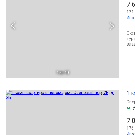
7 
121 
Ипо
Экс
тур
вла
1
из 10
1-к
Све
7 
176 
Ипо