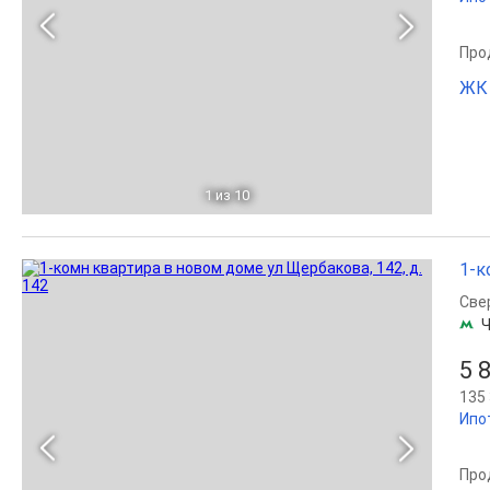
Прод
ЖК
1
из 10
1-к
Све
Ч
5 
135 
Ипо
Прод