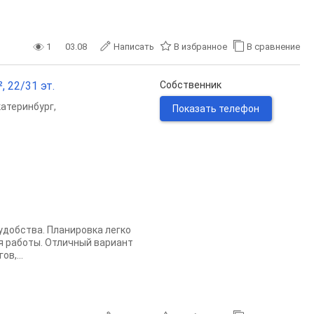
1
03.08
Написать
В избранное
В сравнение
, 22/31 эт.
Собственник
катеринбург
,
Показать телефон
удобства. Планировка легко
я работы. Отличный вариант
в,...