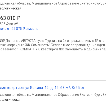
рдловская область
,
Муниципальное Образование Екатеринбург
,
Е
еологическая
863 810 ₽
2
595 ₽ за м
тека от 25 875 ₽ в месяц
ИЯ! До конца АВГУСТА тур в Турцию на 2х с проживанием в 5* отел
упке квартиры в ЖК Самоцветы! Бесплатное сопровождение сделк
ественную 1 КОМНАТНУЮ квартиру в ЖК Самоцветы в одном из пер
омн квартира, ул Яскина, 12, д. 12, 63 м², 8/25 эт.
рдловская область
,
Муниципальное Образование Екатеринбург
,
Е
еологическая