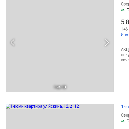
Све
Г
5 
146 
Ипо
АКЦ
пок
кач
1
из 10
1-к
Све
Г