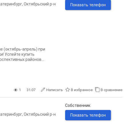
катеринбург
,
Октябрьский р-н
Показать телефон
е (октябрь-апрель) при
и! Успейте купить
спективных районов...
1
31.07
Написать
В избранное
В сравнение
Собственник
катеринбург
,
Октябрьский р-н
Показать телефон