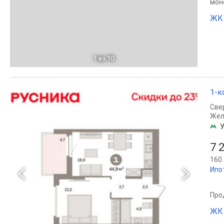
мон
ЖК 
1
из 10
1-к
Све
Жел
У
7 
160 
Ипо
Прод
ЖК 