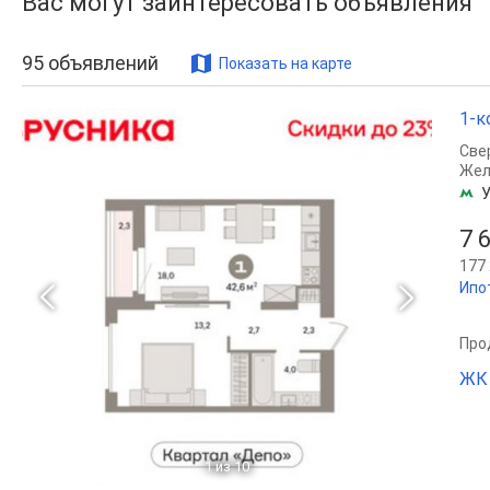
Вас могут заинтересовать объявления
95
объявлений
Показать на карте
1-к
Све
Жел
У
7 
177 
Ипо
Прод
ЖК 
1
из 10