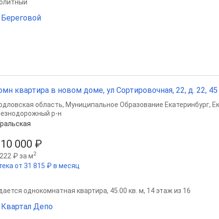
олитный
Береговой
омн квартира в новом доме, ул Сортировочная, 22, д. 22, 45 
рдловская область
,
Муниципальное Образование Екатеринбург
,
Е
езнодорожный р-н
ральская
210 000 ₽
2
222 ₽ за м
тека от 31 815 ₽ в месяц
ается однокомнатная квартира, 45.00 кв. м, 14 этаж из 16
Квартал Депо