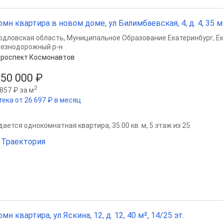
омн квартира в новом доме, ул Билимбаевская, 4, д. 4, 35 м²
рдловская область
,
Муниципальное Образование Екатеринбург
,
Е
езнодорожный р-н
роспект Космонавтов
050 000 ₽
2
857 ₽ за м
тека от 26 697 ₽ в месяц
ается однокомнатная квартира, 35.00 кв. м, 5 этаж из 25
Траектория
омн квартира, ул Яскина, 12, д. 12, 40 м², 14/25 эт.