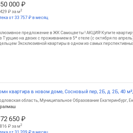
650 000 ₽
2
429 ₽ за м
тека от 33 757 ₽ в месяц
клюзивное предложение в ЖК Самоцветы ! АКЦИЯ! Купите квартир
 в Турцию на двоих с проживанием в 5* отеле (с октября по апрель
дельцем Эксклюзивной квартиры в одном из самых перспективных.
омн квартира в новом доме, Сосновый пер, 2Б, д. 2Б, 40 м²,
рдловская область
,
Муниципальное Образование Екатеринбург
,
Е
Уралмаш
072 650 ₽
2
816 ₽ за м
тека от 31 209 ₽ в месяц