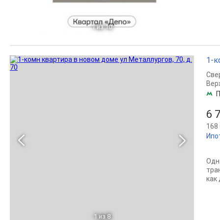
1
из 10
1-к
Све
Вер
П
6 
168 
Ипо
Одн
тра
как 
1
из 8