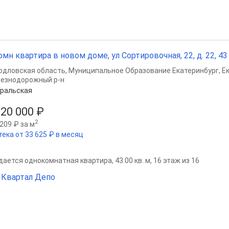
омн квартира в новом доме, ул Сортировочная, 22, д. 22, 43 
рдловская область
,
Муниципальное Образование Екатеринбург
,
Е
езнодорожный р-н
ральская
620 000 ₽
2
209 ₽ за м
тека от 33 625 ₽ в месяц
ается однокомнатная квартира, 43.00 кв. м, 16 этаж из 16
Квартал Депо