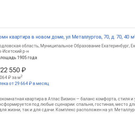
омн квартира в новом доме, ул Металлургов, 70, д. 70, 40 м²
рдловская область
,
Муниципальное Образование Екатеринбург
,
Е
х-Исетский р-н
лощадь 1905 года
722 550 ₽
2
064 ₽ за м
тека от 29 664 ₽ в месяц
окомнатная квартира в Атлас Визион — баланс комфорта, стиля и 
нсформируется под любые сценарии: спальня, гостиная, место дл
для жизни, так и для сдачи. Комплекс расположен на ул. Металлурго