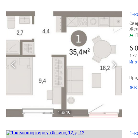
1-к
Све
Жел
П
6 
172 
Ипо
Прод
ЖК 
1
из 10
1-к