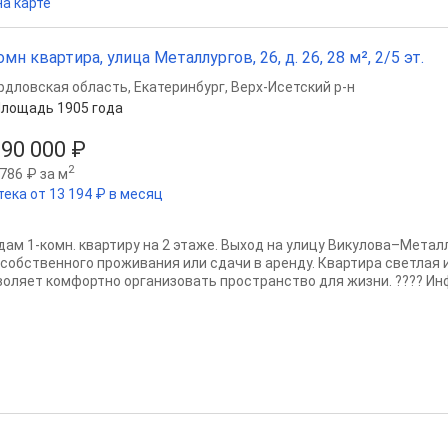
на карте
омн квартира, улица Металлургов, 26, д. 26, 28 м², 2/5 эт.
рдловская область
,
Екатеринбург
,
Верх-Исетский р-н
лощадь 1905 года
990 000 ₽
2
786 ₽ за м
тека от 13 194 ₽ в месяц
дам 1-кoмн. квартиру на 2 этаже. Выход на улицу Викулова–Meтaл
 собственного проживания или сдачи в аренду. Квартира светлая 
воляет комфортно организовать пространство для жизни. ???? Инфр