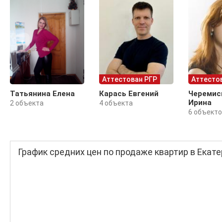
Аттестован РГР
Аттесто
Татьянина Елена
Карась Евгений
Черемис
Ирина
2 объекта
4 объекта
6 объект
График средних цен по продаже квартир в Екат