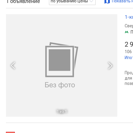
1
объявление
по убыванию цены
Показать 
1-к
Све
П
2 
106 
Ипо
Про
для
поз
1
из 1