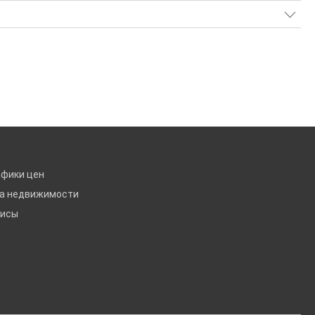
афики цен
ка недвижимости
висы