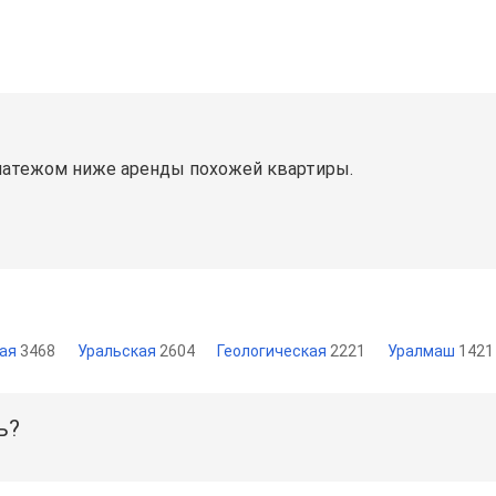
латежом ниже аренды похожей квартиры.
кая
3468
Уральская
2604
Геологическая
2221
Уралмаш
1421
ь?