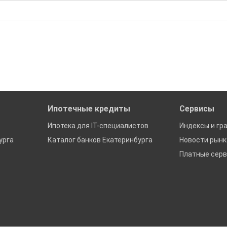
0 Р; Средняя: 2 696 667 Р
бора подходящего вам варианта
ю
да это будет нужно'
ах в Екатеринбурге
Ипотечные кредиты
Сервисы
Ипотека для IT-специалистов
Индексы и гр
урга
Каталог банков Екатеринбурга
Новости рын
Платные сер