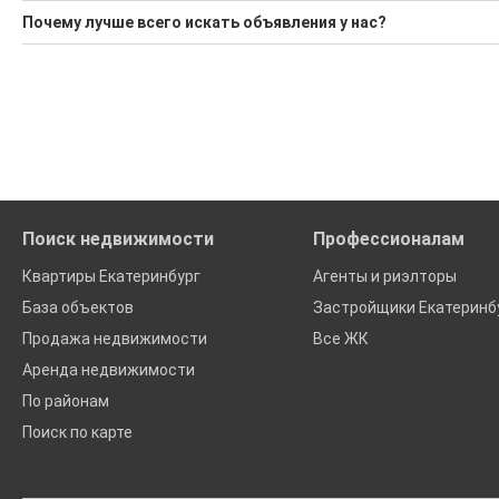
1 актуальное и проверенное объявление
Минимальная цена: 2 350 000 Р. Максимальная цена: 2 990 00
Почему лучше всего искать объявления у нас?
Воспользуйтесь нашим поиском по новостройкам, для под
Средняя цена за м2: 111 852 Р
Все объявления проверены и проходят строгую модераци
'Сохраните результаты поиска и возвращайтесь к нему, ког
Удобный поиск, есть подписка на новые объявления
Помогаем с подбором выгодных ипотечных программ в банк
Поиск недвижимости
Профессионалам
Квартиры Екатеринбург
Агенты и риэлторы
База объектов
Застройщики Екатеринб
Продажа недвижимости
Все ЖК
Аренда недвижимости
По районам
Поиск по карте