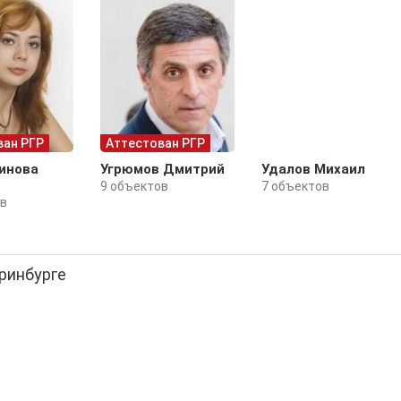
ван РГР
Аттестован РГР
инова
Угрюмов Дмитрий
Удалов Михаил
9 объектов
7 объектов
ов
еринбурге