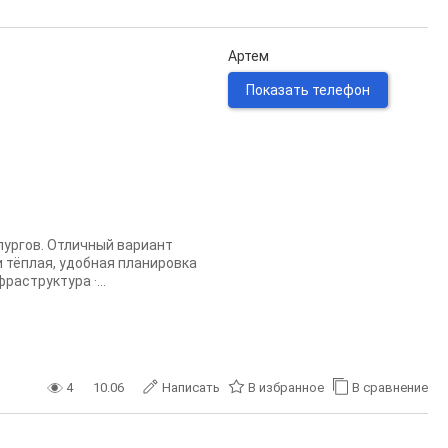
Артем
Показать телефон
лургов. Отличный вариант
и тёплая, удобная планировка
аструктура ·...
4
10.06
Написать
В избранное
В сравнение