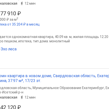
каловская
12 мин
977 910 ₽
2
000 ₽ за м
тека от 35 204 ₽ в месяц
ается однокомнатная квартира, 40.09 кв. м, жилая площадь 12.20 кв
ро пешком, ипотека, тип дома: монолитный
Эхо леса
омн квартира в новом доме, Свердловская область, Екате
ина, 37.97 м², 17/23 эт.
рдловская область
,
Муниципальное Образование Екатеринбург
,
Е
х-Исетский р-н
каловская
12 мин
442 120 ₽