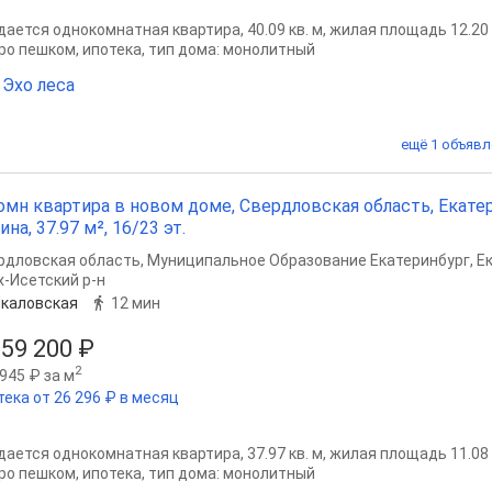
ается однокомнатная квартира, 40.09 кв. м, жилая площадь 12.20 кв
ро пешком, ипотека, тип дома: монолитный
Эхо леса
ещё 1 объявл
омн квартира в новом доме, Свердловская область, Екате
ина, 37.97 м², 16/23 эт.
рдловская область
,
Муниципальное Образование Екатеринбург
,
Е
х-Исетский р-н
каловская
12 мин
959 200 ₽
2
945 ₽ за м
тека от 26 296 ₽ в месяц
ается однокомнатная квартира, 37.97 кв. м, жилая площадь 11.08 кв
ро пешком, ипотека, тип дома: монолитный