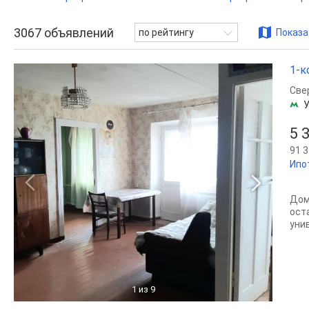
3067
объявлений
по рейтингу
Показа
1-к
Све
5 
91 3
Ипо
Дом
ост
уни
1
из 9