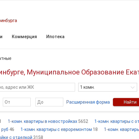
ринбурга
и
Коммерция
Ипотека
атные
инбурге, Муниципальное Образование Ека
1 комн.
Расширенная форма
Найти
1
1-комн. квартиры в новостройках
5652
1-комн. квартиры с 
. руб
46
1-комн. квартиры с евроремонтом
18
1-комн. квартир
ойке с отделкой
3158