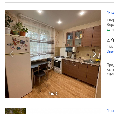
1-к
Све
Вер
Ч
4 
166 
Ипо
Про
кач
сде
1
из 6
1-к