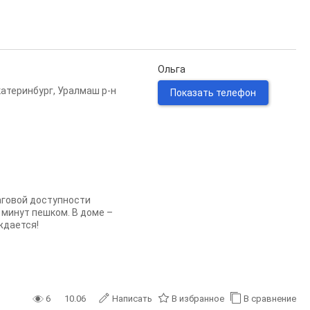
Ольга
катеринбург
,
Уралмаш р-н
Показать телефон
аговой доступности
 минут пешком. В доме –
ждается!
6
10.06
Написать
В избранное
В сравнение