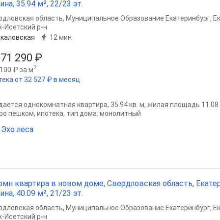
ина, 35.94 м², 22/23 эт.
рдловская область
,
Муниципальное Образование Екатеринбург
,
Е
х-Исетский р-н
каловская
12 мин
371 290 ₽
2
100 ₽ за м
тека от 32 527 ₽ в месяц
ается однокомнатная квартира, 35.94 кв. м, жилая площадь 11.08 кв
ро пешком, ипотека, тип дома: монолитный
Эхо леса
омн квартира в новом доме, Свердловская область, Екате
ина, 40.09 м², 21/23 эт.
рдловская область
,
Муниципальное Образование Екатеринбург
,
Е
х-Исетский р-н