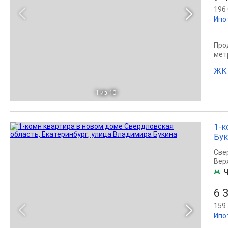
196 
Ипо
Прод
мет
ЖК 
1
из 10
1-к
Бук
Све
Вер
Ч
6 
159 
Ипо