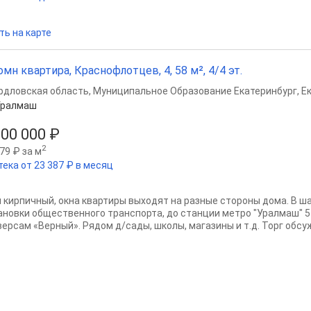
ть на карте
омн квартира, Краснофлотцев, 4, 58 м², 4/4 эт.
рдловская область
,
Муниципальное Образование Екатеринбург
,
Е
Уралмаш
300 000 ₽
2
79 ₽ за м
тека от 23 387 ₽ в месяц
 кирпичный, окна квартиры выходят на разные стороны дома. В ш
ановки общественного транспорта, до станции метро "Уралмаш" 5
версам «Верный». Рядом д/сады, школы, магазины и т.д. Торг обсу