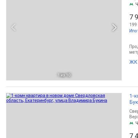
Ч
7 
199 
Ипо
Прод
мет
ЖК 
1
из 10
1-к
Бук
Све
Вер
Ч
7 