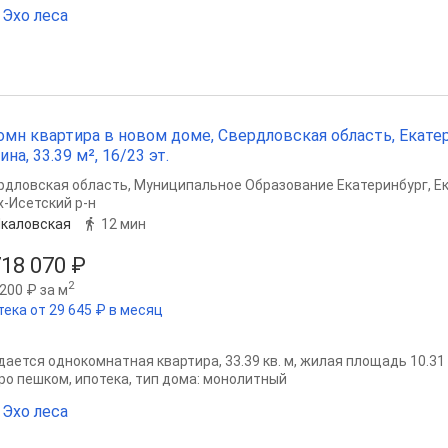
Эхо леса
омн квартира в новом доме, Свердловская область, Екате
ина, 33.39 м², 16/23 эт.
рдловская область
,
Муниципальное Образование Екатеринбург
,
Е
х-Исетский р-н
каловская
12 мин
718 070 ₽
2
200 ₽ за м
тека от 29 645 ₽ в месяц
ается однокомнатная квартира, 33.39 кв. м, жилая площадь 10.31 кв
ро пешком, ипотека, тип дома: монолитный
Эхо леса