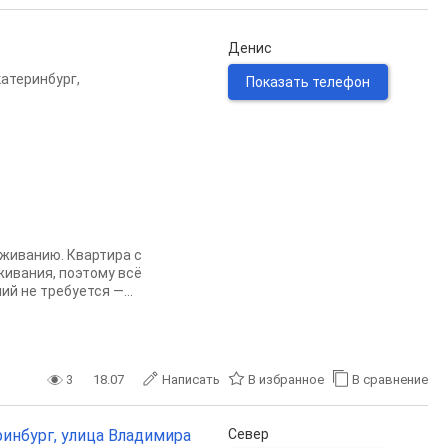
Денис
катеринбург
,
Показать телефон
оживанию. Квартира с
ивания, поэтому всё
й не требуется —...
3
18.07
Написать
В избранное
В сравнение
ринбург, улица Владимира
Север