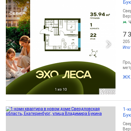
Бук
Све
Вер
Ч
7 
205 
Ипо
Прод
мет
ЖК 
1
из 10
1-к
Бук
Све
Вер