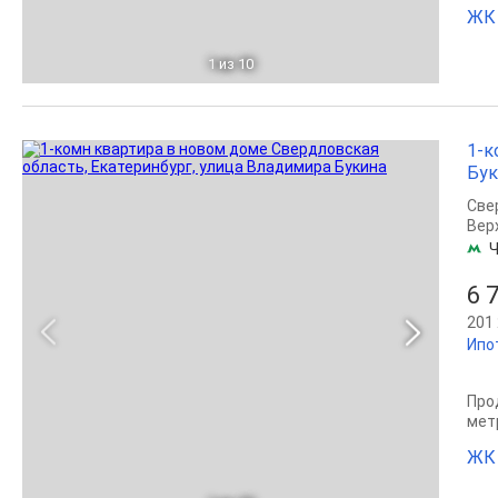
ЖК 
1
из 10
1-к
Бук
Све
Вер
Ч
6 
201 
Ипо
Прод
мет
ЖК 