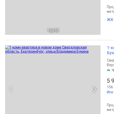
Прод
мет
ЖК 
1
из 10
1-к
Бук
Све
Вер
Ч
5 
156 
Ипо
Прод
мет