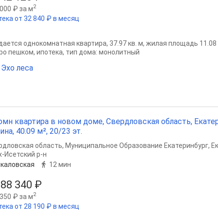
2
000 ₽ за м
тека от 32 840 ₽ в месяц
ается однокомнатная квартира, 37.97 кв. м, жилая площадь 11.08 кв
ро пешком, ипотека, тип дома: монолитный
Эхо леса
омн квартира в новом доме, Свердловская область, Екате
ина, 40.09 м², 20/23 эт.
рдловская область
,
Муниципальное Образование Екатеринбург
,
Е
х-Исетский р-н
каловская
12 мин
388 340 ₽
2
350 ₽ за м
тека от 28 190 ₽ в месяц