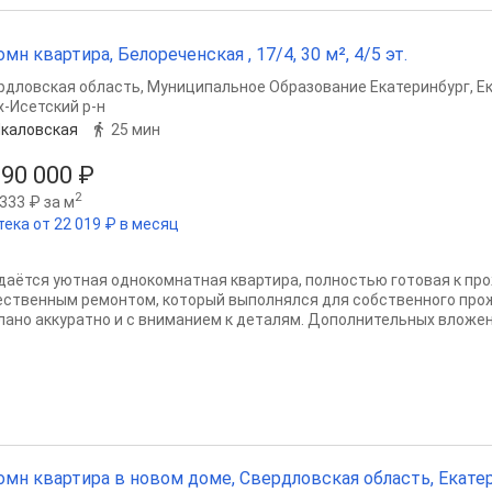
омн квартира, Белореченская , 17/4, 30 м², 4/5 эт.
рдловская область
,
Муниципальное Образование Екатеринбург
,
Е
х-Исетский р-н
каловская
25 мин
990 000 ₽
2
333 ₽ за м
тека от 22 019 ₽ в месяц
даётся уютная однокомнатная квартира, полностью готовая к пр
ественным ремонтом, который выполнялся для собственного прож
лано аккуратно и с вниманием к деталям. Дополнительных вложени
омн квартира в новом доме, Свердловская область, Екате