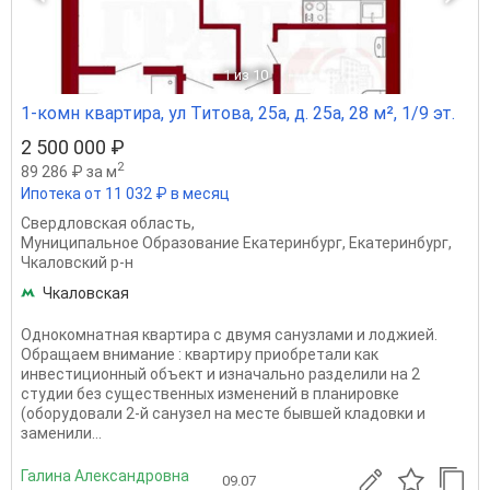
1
из 10
1-комн квартира, ул Титова, 25а, д. 25а, 28 м², 1/9 эт.
2 500 000 ₽
2
89 286 ₽ за м
Ипотека от 11 032 ₽ в месяц
Свердловская область
,
Муниципальное Образование Екатеринбург
,
Екатеринбург
,
Чкаловский р-н
Чкаловская
Однокомнатная квартира с двумя санузлами и лоджией.
Обращаем внимание : квартиру приобретали как
инвестиционный объект и изначально разделили на 2
студии без существенных изменений в планировке
(оборудовали 2-й санузел на месте бывшей кладовки и
заменили...
Галина Александровна
09.07