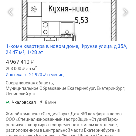
1
из 10
1-комн квартира в новом доме, Фрунзе улица, д.35А,
24.47 м², 1/28 эт.
4 967 410 ₽
2
203 000 ₽ за м
Ипотека от 21 920 ₽ в месяц
Свердловская область
,
Муниципальное Образование Екатеринбург
,
Екатеринбург
,
Ленинский р-н
Чкаловская
8 мин
Жилой комплекс «СтудияПарк» Дом №3 комфорт-класса
ООО «Специализированный застройщик «СтудияПарк»
реализует квартиры в современном жилом комплексе,
расположенном в центральной части Екатеринбурга - в
границах улиц Белинского, Фрунзе, Щорса и Степана