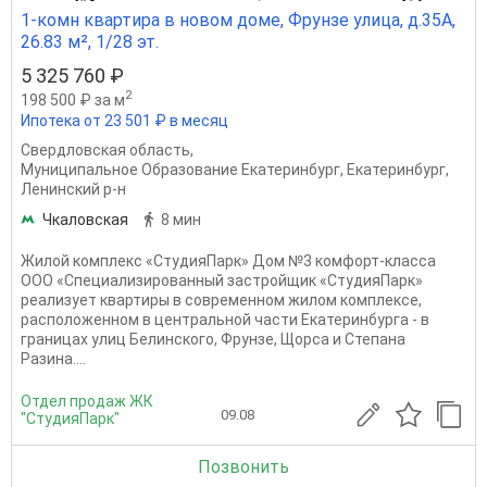
1-комн квартира в новом доме, Фрунзе улица, д.35А,
26.83 м², 1/28 эт.
5 325 760 ₽
2
198 500 ₽ за м
Ипотека от 23 501 ₽ в месяц
Свердловская область
,
Муниципальное Образование Екатеринбург
,
Екатеринбург
,
Ленинский р-н
Чкаловская
8 мин
Жилой комплекс «СтудияПарк» Дом №3 комфорт-класса
ООО «Специализированный застройщик «СтудияПарк»
реализует квартиры в современном жилом комплексе,
расположенном в центральной части Екатеринбурга - в
границах улиц Белинского, Фрунзе, Щорса и Степана
Разина....
Отдел продаж ЖК
09.08
"СтудияПарк"
Позвонить