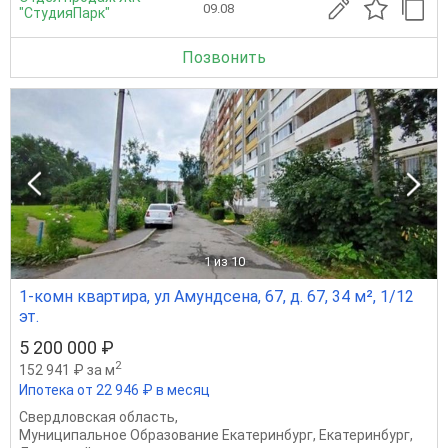
09.08
"СтудияПарк"
Позвонить
1
из 10
1-комн квартира, ул Амундсена, 67, д. 67, 34 м², 1/12
эт.
5 200 000 ₽
2
152 941 ₽ за м
Ипотека от 22 946 ₽ в месяц
Свердловская область
,
Муниципальное Образование Екатеринбург
,
Екатеринбург
,