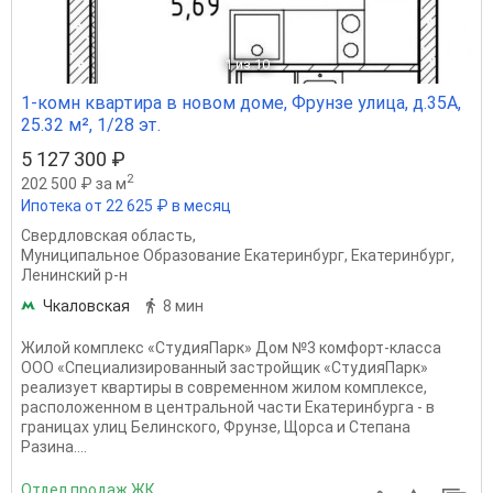
1
из 10
1-комн квартира в новом доме, Фрунзе улица, д.35А,
25.32 м², 1/28 эт.
5 127 300 ₽
2
202 500 ₽ за м
Ипотека от 22 625 ₽ в месяц
Свердловская область
,
Муниципальное Образование Екатеринбург
,
Екатеринбург
,
Ленинский р-н
Чкаловская
8 мин
Жилой комплекс «СтудияПарк» Дом №3 комфорт-класса
ООО «Специализированный застройщик «СтудияПарк»
реализует квартиры в современном жилом комплексе,
расположенном в центральной части Екатеринбурга - в
границах улиц Белинского, Фрунзе, Щорса и Степана
Разина....
Отдел продаж ЖК