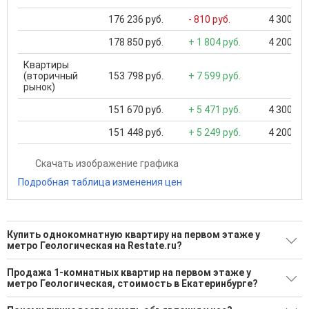
176 236 руб.
- 810 руб.
4 300 000
178 850 руб.
+ 1 804 руб.
4 200 000
Квартиры
(вторичный
153 798 руб.
+ 7 599 руб.
рынок)
151 670 руб.
+ 5 471 руб.
4 300 000
151 448 руб.
+ 5 249 руб.
4 200 000
Скачать изображение графика
Подробная таблица изменения цен
Купить однокомнатную квартиру на первом этаже у
метро Геологическая на Restate.ru?
Поможем Купить однокомнатную квартиру на первом
Продажа 1-комнатных квартир на первом этаже у
этаже у метро Геологическая?
метро Геологическая, стоимость в Екатеринбурге?
11 актуальных и проверенных объявлений
Минимальная цена: 3 500 000 Р. Максимальная цена: 9 184