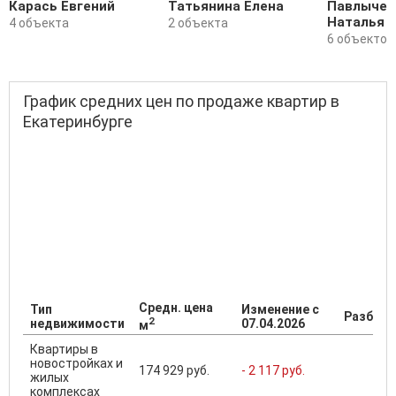
Карась Евгений
Татьянина Елена
Павлычев
Наталья
4 объекта
2 объекта
6 объектов
График средних цен по продаже квартир в
Екатеринбурге
Средн. цена
Тип
Изменение с
Разброс
2
недвижимости
07.04.2026
м
Квартиры в
новостройках и
174 929 руб.
- 2 117 руб.
жилых
комплексах