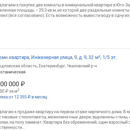
длагаем к покупке две комнаты в коммунальной квартире в Юго-З
еленная площадь – 29,3 кв.м, из которой две раздельные комнаты 1
зел (все согласовано). Есть возможность вывести воду в одну из к
омн квартира, Инженерная улица, 9, д. 9, 32 м², 1/5 эт.
рдловская область
,
Екатеринбург
,
Чкаловский р-н
отаническая
800 000 ₽
2
00 ₽ за м
тека от 12 355 ₽ в месяц
длагаю к продаже квартиру на первом этаже кирпичного дома. В 
стиковые стеклопакеты, межкомнатные двери, выровнены стены, 
олки, на полу ламинат. Квартира без обременений, один взрослый 
ственности...