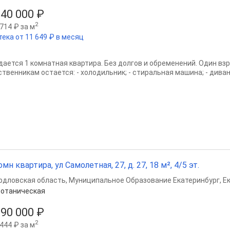
640 000 ₽
2
714 ₽ за м
тека от 11 649 ₽ в месяц
дается 1 комнатная квартира. Без долгов и обременений. Один вз
ственникам остается: - холодильник; - стиральная машина; - дива
омн квартира, ул Самолетная, 27, д. 27, 18 м², 4/5 эт.
рдловская область
,
Муниципальное Образование Екатеринбург
,
Е
отаническая
690 000 ₽
2
444 ₽ за м