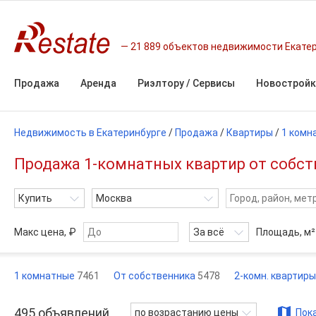
21 889 объектов недвижимости Екате
Продажа
Аренда
Риэлтору / Сервисы
Новостройк
Недвижимость в Екатеринбурге
/
Продажа
/
Квартиры
/
1 комн
Продажа 1-комнатных квартир от собст
Купить
Москва
Макс цена, ₽
За всё
Площадь,
м²
1 комнатные
7461
От собственника
5478
2-комн. квартир
495
объявлений
по возрастанию цены
Пока