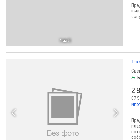
Пре
выд
сану
1
из 5
1-к
Све
Б
2 
87 5
Ипо
Пре
пла
пот
соб