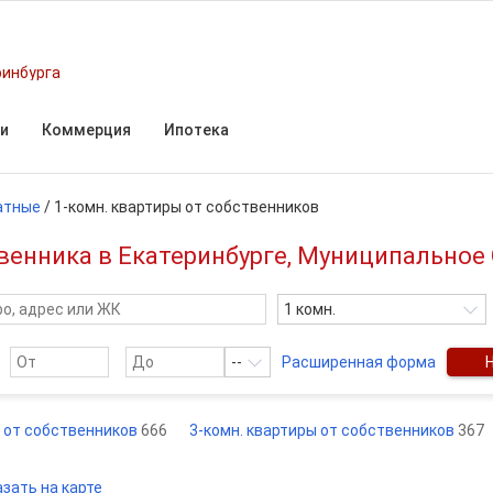
ринбурга
и
Коммерция
Ипотека
атные
/
1-комн. квартиры от собственников
венника в Екатеринбурге, Муниципальное
1 комн.
--
Расширенная форма
ы от собственников
666
3-комн. квартиры от собственников
367
зать на карте