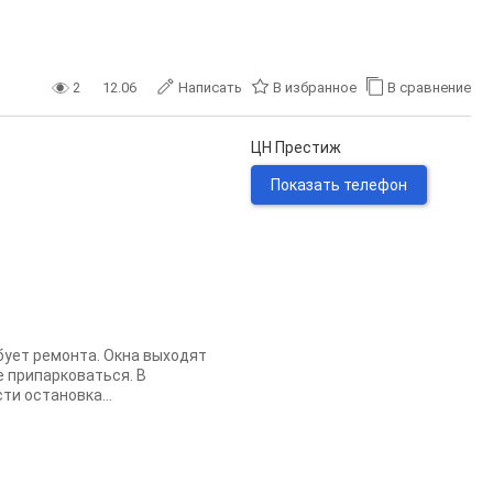
2
12.06
Написать
В избранное
В сравнение
ЦН Престиж
Показать телефон
бует ремонта. Окна выходят
е припарковаться. В
ти остановка...