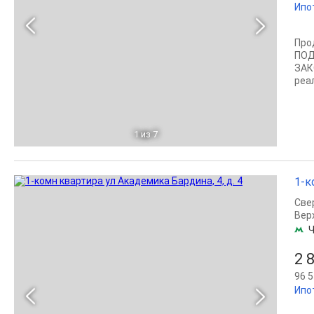
Ипо
Про
ПОД
ЗАК
реа
1
из 7
1-к
Све
Вер
Ч
2 
96 5
Ипо