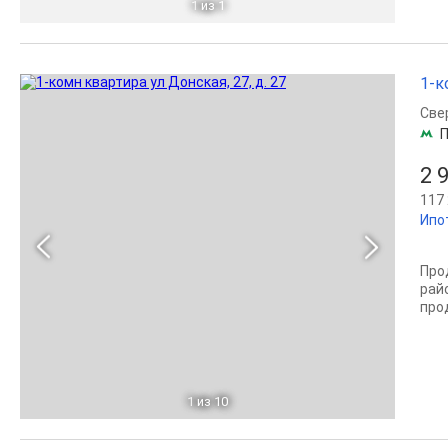
1
из 1
1-к
Све
П
2 
117 
Ипо
Про
рай
про
1
из 10