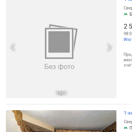
Све
Б
2 
98 0
Ипо
Про
изо
счё
1
из 1
1-к
Све
П