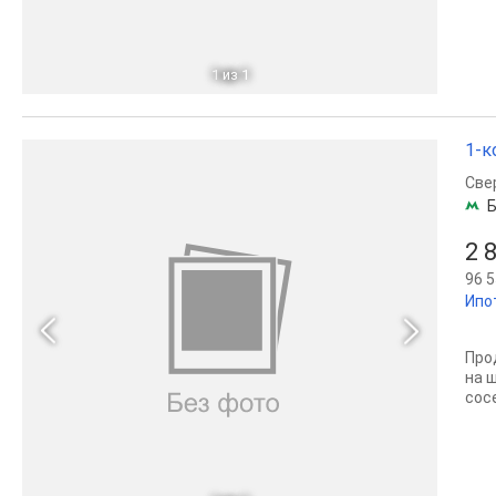
1
из 1
1-к
Све
Б
2 
96 5
Ипо
Про
на ш
сос