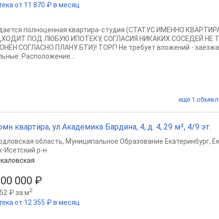
тека от 11 870 ₽ в месяц
дается полноценная квартира-студия (СТАТУС ИМЕННО КВАРТИ
ХОДИТ ПОД ЛЮБУЮ ИПОТЕКУ, СОГЛАСИЯ НИКАКИХ СОСЕДЕЙ НЕ 
ОНЕН СОГЛАСНО ПЛАНУ БТИ)! ТОРГ! Не требует вложений - заезжа
льные. Расположение...
ещё 1 объявл
омн квартира, ул Академика Бардина, 4, д. 4, 29 м², 4/9 эт.
рдловская область
,
Муниципальное Образование Екатеринбург
,
Е
х-Исетский р-н
каловская
800 000 ₽
2
52 ₽ за м
тека от 12 355 ₽ в месяц