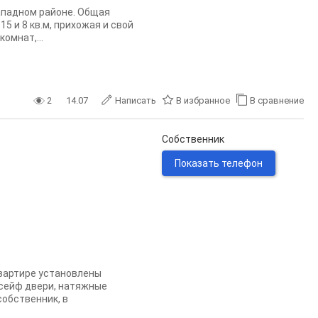
ападном районе. Общая
5 и 8 кв.м, прихожая и свой
омнат,...
2
14.07
Написать
В избранное
В сравнение
Собственник
Показать телефон
квартире установлены
сейф двери, натяжные
собственник, в