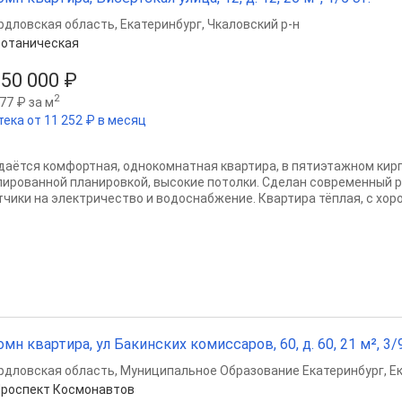
рдловская область
,
Екатеринбург
,
Чкаловский р-н
отаническая
550 000 ₽
2
77 ₽ за м
тека от 11 252 ₽ в месяц
даётся комфортная, однокомнатная квартира, в пятиэтажном кир
лированной планировкой, высокие потолки. Сделан современный 
тчики на электричество и водоснабжение. Квартира тёплая, с хор
омн квартира, ул Бакинских комиссаров, 60, д. 60, 21 м², 3/9
рдловская область
,
Муниципальное Образование Екатеринбург
,
Е
роспект Космонавтов