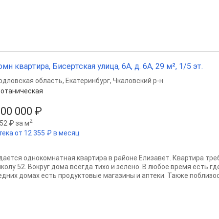
омн квартира, Бисертская улица, 6А, д. 6А, 29 м², 1/5 эт.
рдловская область
,
Екатеринбург
,
Чкаловский р-н
отаническая
800 000 ₽
2
52 ₽ за м
тека от 12 355 ₽ в месяц
дается однокомнатная квартира в районе Елизавет. Квартира тре
колу 52. Вокруг дома всегда тихо и зелено. В любое время есть гд
едних домах есть продуктовые магазины и аптеки. Также поблизос