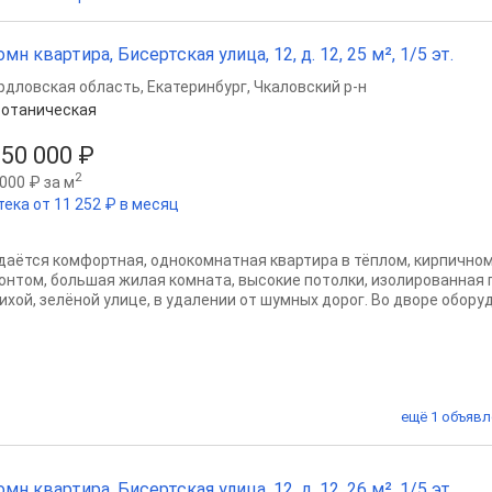
омн квартира, Бисертская улица, 12, д. 12, 25 м², 1/5 эт.
рдловская область
,
Екатеринбург
,
Чкаловский р-н
отаническая
550 000 ₽
2
000 ₽ за м
тека от 11 252 ₽ в месяц
даётся комфортная, однокомнатная квартира в тёплом, кирпичном
онтом, большая жилая комната, высокие потолки, изолированная 
ихой, зелёной улице, в удалении от шумных дорог. Во дворе оборуд
ещё 1 объявл
омн квартира, Бисертская улица, 12, д. 12, 26 м², 1/5 эт.