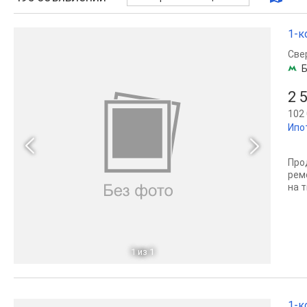
1-к
Све
Б
2 
102 
Ипо
Про
рем
на т
1
из 1
1-к