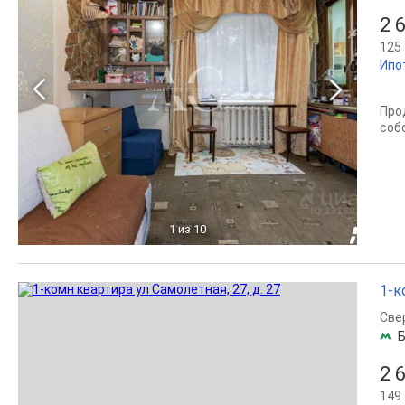
2 
125 
Ипо
Про
соб
1
из 10
1-к
Све
Б
2 
149 