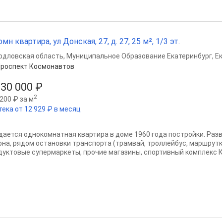
омн квартира, ул Донская, 27, д. 27, 25 м², 1/3 эт.
рдловская область
,
Муниципальное Образование Екатеринбург
,
Е
роспект Космонавтов
930 000 ₽
2
200 ₽ за м
тека от 12 929 ₽ в месяц
дается однокомнатная квартира в доме 1960 года постройки. Раз
она, рядом остановки транспорта (трамвай, троллейбус, маршрутк
дуктовые супермаркеты, прочие магазины, спортивный комплекс Ка