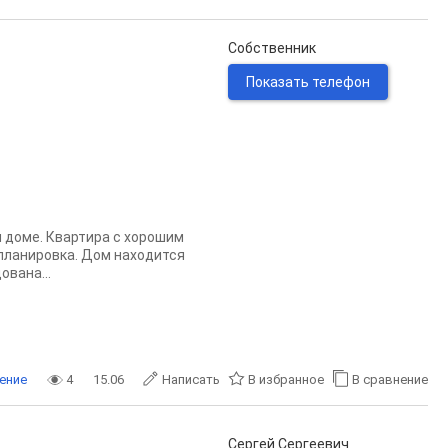
Собственник
Показать телефон
 доме. Квартира с хорошим
планировка. Дом находится
ована...
ение
4
15.06
Написать
В избранное
В сравнение
Cергей Сергеевич